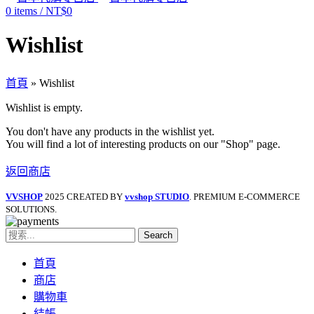
0
items
/
NT$
0
Wishlist
首頁
»
Wishlist
Wishlist is empty.
You don't have any products in the wishlist yet.
You will find a lot of interesting products on our "Shop" page.
返回商店
VVSHOP
2025 CREATED BY
vvshop STUDIO
. PREMIUM E-COMMERCE
SOLUTIONS.
Search
首頁
商店
購物車
結帳