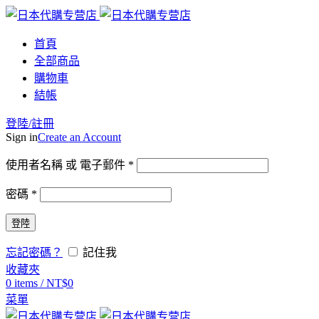
首頁
全部商品
購物車
結帳
登陸/註冊
Sign in
Create an Account
使用者名稱 或 電子郵件
*
密碼
*
登陸
忘記密碼？
記住我
收藏夾
0
items
/
NT$
0
菜單