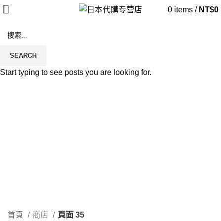
0
items
/
NT$
0
商店
SEARCH
Start typing to see posts you are looking for.
分類
ALL
商品
他國精選
17 PRODUCTS
保健食品
115 PRODUCTS
專櫃品牌
58 PRODUCTS
微醺專區
5 PRODUCTS
日本藥妝
446 PRODUCTS
日本雜貨
71 PRODUCTS
止痛藥
0 PRODUCTS
止痛類
10 PRODUCTS
減肥瘦身
15 PRODUCTS
現貨區
155 PRODUCTS
生活日用品/食品
19 PRODUCTS
男性專區
12 PRODUCTS
疲勞痠痛
44 PRODUCTS
瘦瘦筆
3 PRODUCTS
發燒感冒
32 PRODUCTS
皮膚外用
19 PRODUCTS
第一類醫藥品
8 PRODUCTS
第二、三類醫藥品
114 PRODUCTS
美妝相關
13 PRODUCTS
美容美白
41 PRODUCTS
肌膚護理
21 PRODUCTS
處方藥品/醫學康復治療藥品
109 PRODUCTS
親子/嬰幼兒用品
24 PRODUCTS
限時特價
8 PRODUCTS
限時組合優惠
2 PRODUCTS
零食甜點
2 PRODUCTS
鼻炎類
10 PRODUCTS
首頁
商店
頁面 35