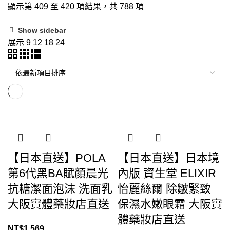
顯示第 409 至 420 項結果，共 788 項
Show sidebar
展示
9
12
18
24
【日本直送】POLA
【日本直送】日本境
第6代黑BA賦顏晨光
內版 資生堂 ELIXIR
抗糖潔面泡沫 洗面乳
怡麗絲爾 除皺緊致
大阪實體藥妝店直送
保濕水嫩眼霜 大阪實
體藥妝店直送
NT$
1,569