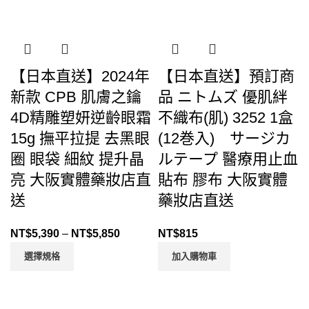
【日本直送】2024年
【日本直送】預訂商
新款 CPB 肌膚之鑰
品 ニトムズ 優肌絆
4D精雕塑妍逆齡眼霜
不織布(肌) 3252 1盒
15g 撫平拉提 去黑眼
(12巻入) サージカ
圈 眼袋 細紋 提升晶
ルテープ 醫療用止血
亮 大阪實體藥妝店直
貼布 膠布 大阪實體
送
藥妝店直送
NT$
5,390
–
NT$
5,850
NT$
815
選擇規格
加入購物車