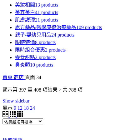
美妝相關
13 products
美容美白
41 products
肌膚護理
21 products
處方藥品/醫學康復治療藥品
109 products
親子/嬰幼兒用品
24 products
限時特價
8 products
限時組合優惠
2 products
零食甜點
2 products
鼻炎類
10 products
首頁
商店
頁面 34
依
顯示第 397 至 408 項結果，共 788 項
最
Show sidebar
新
展示
9
12
18
24
項
目
排
序