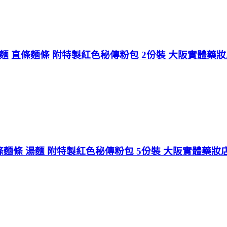
麵 直條麵條 附特製紅色秘傳粉包 2份裝 大阪實體藥
麵條 湯麵 附特製紅色秘傳粉包 5份裝 大阪實體藥妝