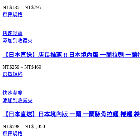
NT$
185
–
NT$
795
價
選擇規格
格
範
圍：
快速瀏覽
NT$185
添加到收藏夾
到
NT$795
【日本直送】店長推薦 !! 日本境內版 一蘭拉麵 一
NT$
259
–
NT$
469
價
選擇規格
格
範
圍：
快速瀏覽
NT$259
添加到收藏夾
到
NT$469
【日本直送】日本境內版 一蘭 一蘭豚骨拉麵-捲麵 袋
NT$
598
–
NT$
1,050
價
選擇規格
格