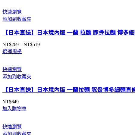
範
圍：
快速瀏覽
NT$598
添加到收藏夾
到
NT$1,050
【日本直送】日本境內版 一蘭 拉麵 豚骨拉麵 博多細
NT$
269
–
NT$
519
價
選擇規格
格
範
圍：
快速瀏覽
NT$269
添加到收藏夾
到
NT$519
【日本直送】日本境內版 一蘭拉麵 豚骨博多細麵直條
NT$
649
加入購物車
快速瀏覽
添加到收藏夾