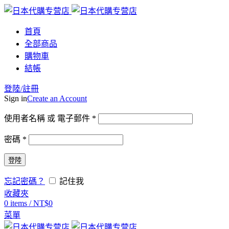
首頁
全部商品
購物車
結帳
登陸/註冊
Sign in
Create an Account
使用者名稱 或 電子郵件
*
密碼
*
登陸
忘記密碼？
記住我
收藏夾
0
items
/
NT$
0
菜單