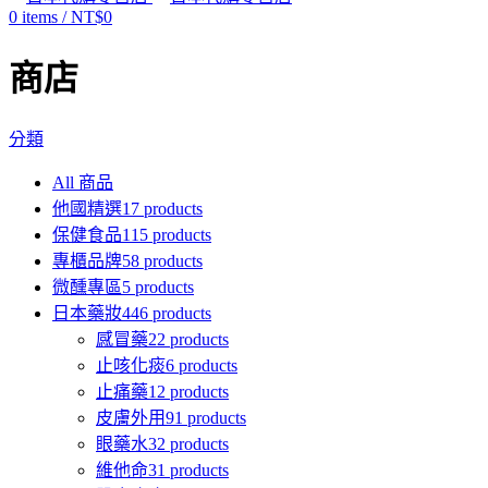
0
items
/
NT$
0
商店
分類
All
商品
他國精選
17 products
保健食品
115 products
專櫃品牌
58 products
微醺專區
5 products
日本藥妝
446 products
感冒藥
22 products
止咳化痰
6 products
止痛藥
12 products
皮膚外用
91 products
眼藥水
32 products
維他命
31 products