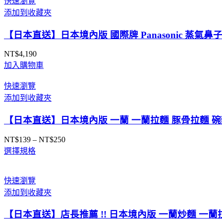
快速瀏覽
添加到收藏夾
【日本直送】日本境內版 國際牌 Panasonic 蒸氣
NT$
4,190
加入購物車
快速瀏覽
添加到收藏夾
【日本直送】日本境內版 一蘭 一蘭拉麵 豚骨拉麵 碗
NT$
139
–
NT$
250
價
選擇規格
格
範
圍：
快速瀏覽
NT$139
添加到收藏夾
到
NT$250
【日本直送】店長推薦 !! 日本境內版 一蘭炒麵 一