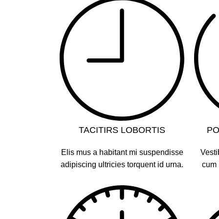
TACITIRS LOBORTIS
PO
Elis mus a habitant mi suspendisse
Vesti
adipiscing ultricies torquent id urna.
cum p