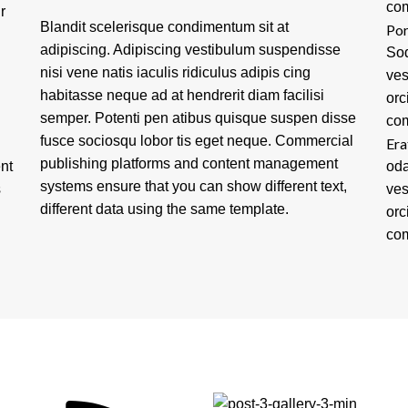
com
r
Blandit scelerisque condimentum sit at
Por
adipiscing. Adipiscing vestibulum suspendisse
Sod
nisi vene natis iaculis ridiculus adipis cing
ves
habitasse neque ad at hendrerit diam facilisi
orc
semper. Potenti pen atibus quisque suspen disse
com
fusce sociosqu lobor tis eget neque. Commercial
Era
publishing platforms and content management
nt
oda
systems ensure that you can show different text,
s
ves
different data using the same template.
orc
com