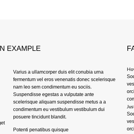
ON EXAMPLE
F
How
Varius a ullamcorper duis elit conubia urna
Sod
fermentum vel eros venenatis donec scelerisque
ves
nam leo sem condimentum eu sociis.
orc
Suspendisse egestas a vulputate ante
com
scelerisque aliquam suspendisse metus a a
Jus
condimentum eu vestibulum vestibulum dui
Sod
posuere tincidunt blandit.
ves
get
orc
Potenti penatibus quisque