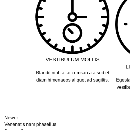
VESTIBULUM MOLLIS
L
Blandit nibh at accumsan a a sed et
diam himenaeos aliquet ad sagittis.
Egesta
vestib
Newer
Venenatis nam phasellus