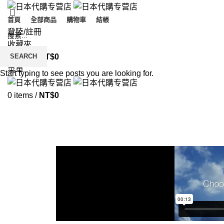
首頁
全部商品
購物車
結帳
登陸/註冊
收藏夾
SEARCH
0
items
/
NT$
0
菜單
Start typing to see posts you are looking for.
0
items
/
NT$
0
Leo uteu ullamcorper
首頁
LEO UTEU ULLAMCORPER
LEO UTEU ULLAMCORPER