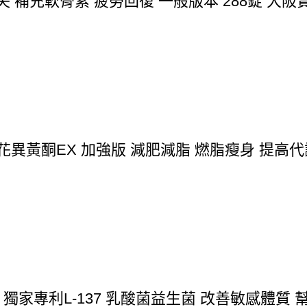
流失 補充軟骨素 疲勞回復 一般版本 288錠 大
葛花異黃酮EX 加強版 減肥減脂 燃脂瘦身 提高代謝
 獨家專利L-137 乳酸菌益生菌 改善敏感體質