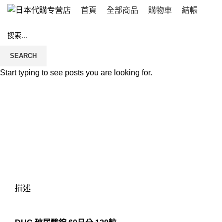
首頁
全部商品
購物車
結帳
SEARCH
Start typing to see posts you are looking for.
Click to enlarge
描述