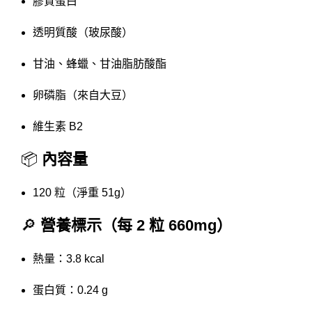
膠質蛋白
透明質酸（玻尿酸）
甘油、蜂蠟、甘油脂肪酸酯
卵磷脂（來自大豆）
維生素 B2
📦
內容量
120 粒（淨重 51g）
🔎
營養標示（每 2 粒 660mg）
熱量：3.8 kcal
蛋白質：0.24 g