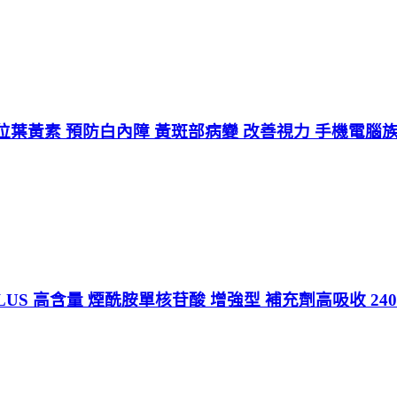
葉黃素 預防白內障 黃斑部病變 改善視力 手機電腦族愛
PLUS 高含量 煙酰胺單核苷酸 增強型 補充劑高吸收 2