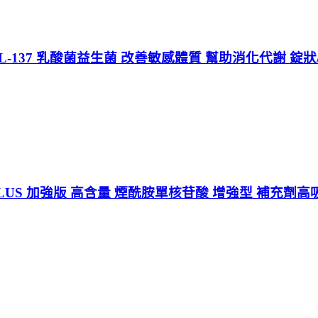
L-137 乳酸菌益生菌 改善敏感體質 幫助消化代謝 錠
PLUS 加強版 高含量 煙酰胺單核苷酸 增強型 補充劑高