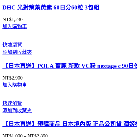
DHC 光對策葉黃素 60日分60粒 3包組
NT$
1,230
加入購物車
快速瀏覽
添加到收藏夾
【日本直送】POLA 寶麗 新款 VC粉 nextage c 
NT$
2,900
加入購物車
快速瀏覽
添加到收藏夾
【日本直送】預購商品 日本境內版 正品公司貨 潤姬桃
NT$
1,090
–
NT$
2,890