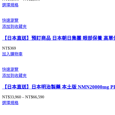
價
選擇規格
格
範
圍：
快速瀏覽
NT$1,090
添加到收藏夾
到
NT$2,890
【日本直送】預訂商品 日本朝日集團 眼部保養 高單位
NT$
369
加入購物車
快速瀏覽
添加到收藏夾
【日本直送】日本明治製藥 本土版 NMN20000mg 
NT$
33,960
–
NT$
66,590
價
選擇規格
格
範