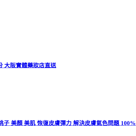
90日份 大阪實體藥妝店直送
子 美顏 美肌 恢復皮膚彈力 解決皮膚氣色問題 100