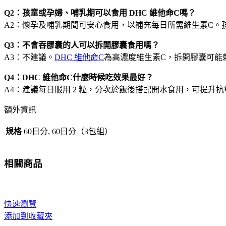
量
Q2：孩童或孕婦、哺乳期可以食用 DHC 維他命C嗎？
A2：懷孕及哺乳期間可安心食用，以補充每日所需維生素C。
Q3：不會吞膠囊的人可以拆開膠囊食用嗎？
A3：不建議。
DHC 維他命C
為高濃度維生素C，拆開膠囊可能
Q4：DHC 維他命C什麼時候吃效果最好？
A4：建議每日服用 2 粒，分次於飯後搭配開水食用，可提
額外資訊
規格
60日分, 60日分（3包組）
相關商品
快速瀏覽
添加到收藏夾