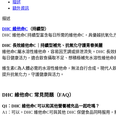
描述
他
額外資訊
命
C
描述
维
生
DHC 維他命C
（持續型）
素
DHC 維他命C持續型富含每日所需的維他命C，具優越抗氧
C
美
DHC 長效維他命C｜持續型補充、抗氧化守護青春美麗
白
維他命C屬水溶性維他命，容易因烹調或排泄流失。DHC 長效
增
每日健康活力，適合飲食攝取不足、想積極補充水溶性維他命
強
免
維生素C為人體必需的水溶性維他命，無法自行合成。現代人
疫
提升抗氧化力，守護健康與活力。
力
60
日
DHC 維他命C 常見問題（FAQ）
分
240
Q1：DHC 維他命C可以和其他營養補充品一起吃嗎？
粒
A1：可以。DHC 維他命C可與其他 DHC 保健食品同時服用
數