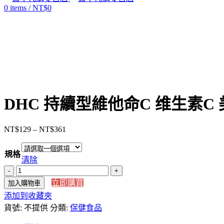
0
items
/
NT$
0
Click to enlarge
DHC 持續型維他命C 维生素C 
NT$
129
–
NT$
361
價
格
規格
範
清除
圍：
DHC
NT$129
持
立即購買
加入購物車
到
續
添加到收藏夾
NT$361
型
貨號:
不提供
分類:
保健食品
維