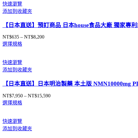
圍：
快速瀏覽
NT$33,960
添加到收藏夾
到
NT$66,590
【日本直送】預訂商品 日本house食品大廠 獨家專利
NT$
635
–
NT$
8,200
價
選擇規格
格
範
圍：
快速瀏覽
NT$635
添加到收藏夾
到
NT$8,200
【日本直送】日本明治製藥 本土版 NMN10000mg 
NT$
7,950
–
NT$
15,590
價
選擇規格
格
範
圍：
快速瀏覽
NT$7,950
添加到收藏夾
到
NT$15,590