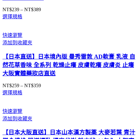
NT$
239
–
NT$
389
價
選擇規格
格
範
圍：
快速瀏覽
NT$239
添加到收藏夾
到
NT$389
【日本直送】日本境內版 曼秀雷敦 AD軟膏 乳液 自
然花草香味 全系列 乾燥止癢 皮膚乾癢 皮膚炎 止癢
大阪實體藥妝店直送
NT$
259
–
NT$
359
價
選擇規格
格
範
圍：
快速瀏覽
NT$259
添加到收藏夾
到
NT$359
【日本大阪直送】日本山本漢方製薬 大麥若葉 青汁