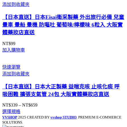
添加到收藏夾
【日本直送】日本Eisai衛采製藥 外出旅行必備 兒童
暈車 暈船 暈機 防嘔吐 葡萄味/檸檬味 6粒入 大阪實
體藥妝店直送
NT$
99
加入購物車
快速瀏覽
添加到收藏夾
【日本直送】日本大正製藥 益喘克咳 止咳化痰 呼
吸困難 擴張支氣管 24包 大阪實體藥妝店直送
NT$
339
–
NT$
659
價
選擇規格
格
VVSHOP
2025 CREATED BY
vvshop STUDIO
. PREMIUM E-COMMERCE
範
SOLUTIONS.
圍：