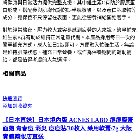
B2/B6
膚健康與日常活力提供完整支援。其中維生素C有助於膠原蛋
補
白形成，搭配參與肌膚代謝的L-半胱胺酸，以及薏仁萃取物等
給・
成分，讓保養不只停留在表面，更能從營養補給開始著手。
肌
對於經常熬夜、壓力較大或容易感到疲勞的人來說，適量補充
膚
維生素B群有助於維持正常能量代謝。本產品採用每日一次的
狀
簡單補充方式，成人每日2錠即可，方便融入忙碌生活。無論
態
是維持肌膚狀態、補充日常營養，或作為保養期間的輔助補
與
給，都是值得考慮的人氣選擇。
疲
勞
相關商品
時
期
營
養
快速瀏覽
補
添加到收藏夾
充
【日本直送】日本境內版 ACNES LABO 痘痘藥膏
數
量
面皰 青春痘 消炎 痘痘貼/30枚入 藥用軟膏/7g 大阪
實體藥妝店直送