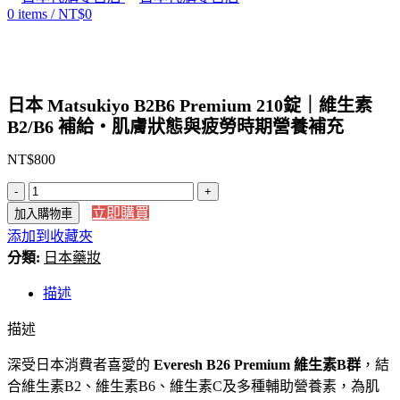
0
items
/
NT$
0
Click to enlarge
日本 Matsukiyo B2B6 Premium 210錠｜維生素
B2/B6 補給・肌膚狀態與疲勞時期營養補充
NT$
800
日
立即購買
加入購物車
本
Matsukiyo
添加到收藏夾
B2B6
分類:
日本藥妝
Premium
210
描述
錠
｜
描述
維
深受日本消費者喜愛的
生
Everesh B26 Premium 維生素B群
，結
合維生素B2、維生素B6、維生素C及多種輔助營養素，為肌
素