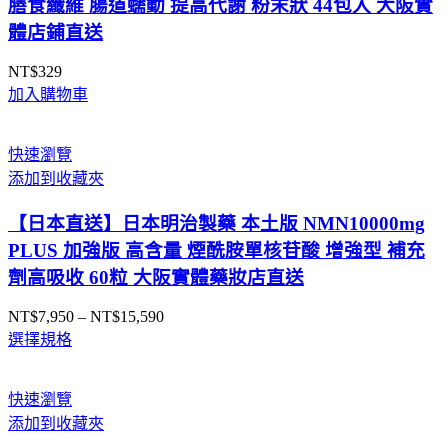
膳食纖維 腸道蠕動 提高代謝 粉末狀 44包入 大阪實
體店鋪直送
NT$
329
加入購物車
快速瀏覽
添加到收藏夾
【日本直送】日本明治製藥 本土版 NMN10000mg
PLUS 加強版 高含量 煙酰胺單核苷酸 增強型 補充
劑高吸收 60粒 大阪實體藥妝店直送
NT$
7,950
–
NT$
15,590
價
選擇規格
格
範
圍：
快速瀏覽
NT$7,950
添加到收藏夾
到