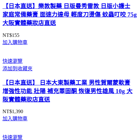
NT$15,590
【日本直送】樂敦製藥 日版曼秀雷敦 日版小護士
家庭常備藥膏 面速力達母 輕度刀燙傷 蚊蟲叮咬 75g
大阪實體藥妝店直送
NT$
155
加入購物車
快速瀏覽
添加到收藏夾
【日本直送】 日本大東製藥工業 男性賀爾蒙軟膏
增強性功能 壯陽 補充睪固酮 恢復男性雄風 10g 大
阪實體藥妝店直送
NT$
1,390
加入購物車
快速瀏覽