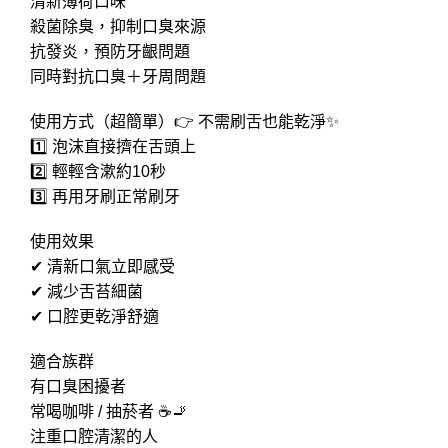
清新薄荷口味
殺菌除臭，抑制口臭來源
抗發炎，預防牙齦問題
同時對抗口臭＋牙周問題
使用方式（超簡單）👉 不需刷舌也能乾淨✨
1️⃣ 泡沫直接擠在舌頭上
2️⃣ 輕輕含漱約10秒
3️⃣ 再用牙刷正常刷牙
使用效果
✔ 清新口氣立即感受
✔ 減少舌苔細菌
✔ 口腔更乾淨舒適
適合族群
有口臭困擾者
常喝咖啡 / 抽菸者 ☕🚬
注重口腔清潔的人