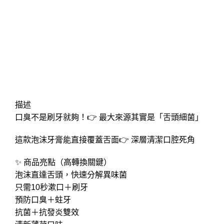
Click to enlarge
描述
口臭不是刷牙就夠！👉 最大來源其實是「舌頭細菌」
這款泡沫牙膏能直接覆蓋舌面👉 深層清潔口腔死角
✨ 商品亮點（高轉換關鍵）
泡沫直達舌頭，快速分解異味菌
只需10秒漱口＋刷牙
預防口臭＋蛀牙
抗菌＋抗發炎雙效