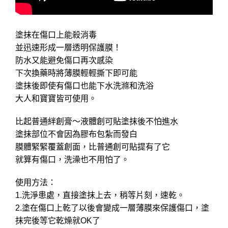
塗抹在傷口上能殺消毒
並迅速形成一層透明保護膜！
防水又能避免傷口再次感染
下次換藥時將薄膜輕輕撕下即可能
塗抹後即使有傷口也能下水洗滌和洗浴
大人和寶寶皆可使用。
比起普通絆創膏～液體創可貼塗抹後不怕進水
塗抹部位不會因為膠布包紮而發白
膜體緊緊覆蓋創面，比普通創可貼提有了它
就算有傷口，洗澡也不用怕了。
使用方法：
1.洗淨患處，直接塗抹上去，稍等片刻，速乾。
2.塗在傷口上乾了以後會變成一層薄膜來保護傷口，塗
抹完後等它乾燥就OK了