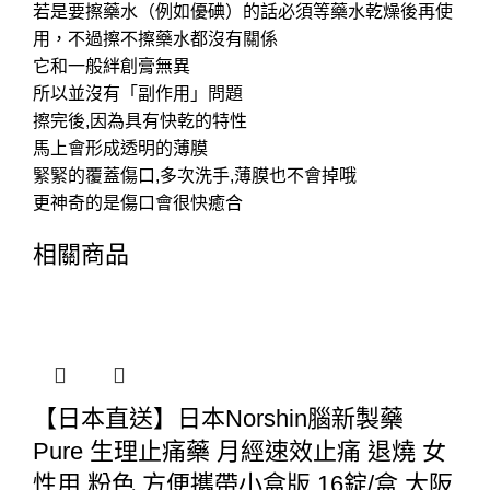
若是要擦藥水（例如優碘）的話必須等藥水乾燥後再使
用，不過擦不擦藥水都沒有關係
它和一般絆創膏無異
所以並沒有「副作用」問題
擦完後,因為具有快乾的特性
馬上會形成透明的薄膜
緊緊的覆蓋傷口,多次洗手,薄膜也不會掉哦
更神奇的是傷口會很快癒合
相關商品
【日本直送】日本Norshin腦新製藥
Pure 生理止痛藥 月經速效止痛 退燒 女
性用 粉色 方便攜帶小盒版 16錠/盒 大阪