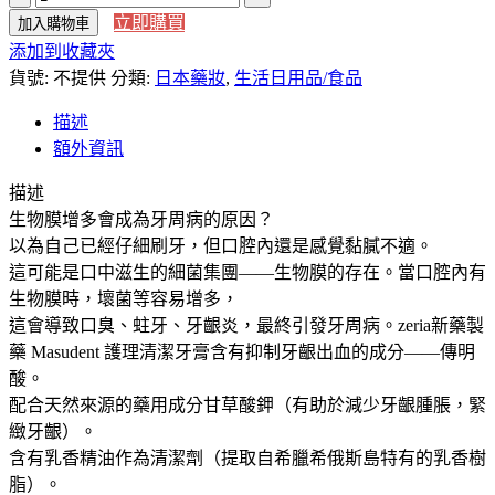
NT$298
立即購買
加入購物車
本
到
添加到收藏夾
直
NT$759
貨號:
送】
不提供
分類:
日本藥妝
,
生活日用品/食品
zeria
描述
新
額外資訊
藥
製
描述
藥
生物膜增多會成為牙周病的原因？
Masudent
以為自己已經仔細刷牙，但口腔內還是感覺黏膩不適。
護
這可能是口中滋生的細菌集團——生物膜的存在。當口腔內有
理
生物膜時，壞菌等容易增多，
清
這會導致口臭、蛀牙、牙齦炎，最終引發牙周病。zeria新藥製
潔
藥 Masudent 護理清潔牙膏含有抑制牙齦出血的成分——傳明
牙
酸。
膏
配合天然來源的藥用成分甘草酸鉀（有助於減少牙齦腫脹，緊
含
緻牙齦）。
傳
含有乳香精油作為清潔劑（提取自希臘希俄斯島特有的乳香樹
明
脂）。
酸