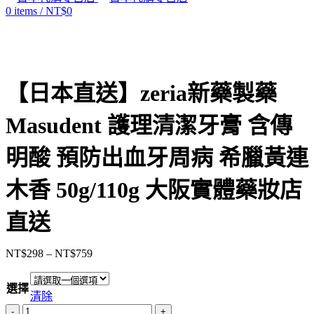
0
items
/
NT$
0
【日本直送】zeria新藥製藥
Masudent 護理清潔牙膏 含傳
明酸 預防出血牙周病 希臘黃連
木香 50g/110g 大阪實體藥妝店
直送
NT$
298
–
NT$
759
價
格
選擇
範
清除
圍：
【日