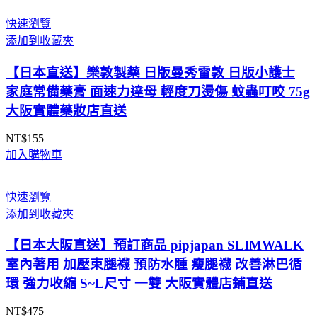
範
圍：
快速瀏覽
NT$525
添加到收藏夾
到
NT$998
【日本直送】樂敦製藥 日版曼秀雷敦 日版小護士
家庭常備藥膏 面速力達母 輕度刀燙傷 蚊蟲叮咬 75g
大阪實體藥妝店直送
NT$
155
加入購物車
快速瀏覽
添加到收藏夾
【日本大阪直送】預訂商品 pipjapan SLIMWALK
室內著用 加壓束腿襪 預防水腫 瘦腿襪 改善淋巴循
環 強力收縮 S~L尺寸 一雙 大阪實體店鋪直送
NT$
475