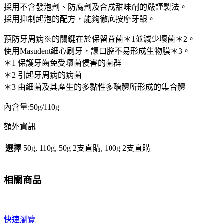
採用不含發泡劑、防腐劑及合成甜味劑的嚴謹製法。
預
採用抑制起泡的配方，能夠徹底按摩牙齦。
防
出
預防牙周病※的關鍵在於保留益菌＊1並減少壞菌＊2。
血
使用Masudent細心刷牙，讓口腔不易形成生物膜＊3。
牙
＊1 保護牙齒免受壞菌侵害的菌群
周
＊2 引起牙周病的病菌
病
＊3 由細菌及其產生的多黏性多醣體所形成的集合體
希
臘
內含量:50g/110g
黃
額外資訊
連
木
選擇
50g, 110g, 50g 2支直購, 100g 2支直購
香
50g/110g
大
相關商品
阪
實
體
快速瀏覽
藥