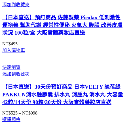
添加到收藏夾
妝
店
【日本直送】預訂商品 佐藤製藥 Picolax 低刺激性
直
便祕藥 幫助代謝 經常性便秘 火氣大 腹脹 改善皮膚
送
狀況 100粒/盒 大阪實體藥妝店直送
數
量
NT$
495
加入購物車
快速瀏覽
添加到收藏夾
【日本直送】30天份預訂商品 日本VELTY 絲蓓緹
PAKKUN消水腫膠囊 排水丸 消腫丸 消水丸 大容量
42粒/14天份 90粒/30天份 大阪實體藥妝店直送
NT$
525
–
NT$
998
價
選擇規格
格