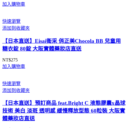
加入購物車
快速瀏覽
添加到收藏夾
【日本直送】Eisai衛采 俏正美Chocola BB 兒童用
糖衣錠 80錠 大阪實體藥妝店直送
NT$
275
加入購物車
快速瀏覽
添加到收藏夾
【日本直送】預訂商品 feat.Bright C 液態膠囊x晶球
技術 美白 淡斑 透明感 緩慢釋放型態 60粒裝 大阪實
體藥妝店直送