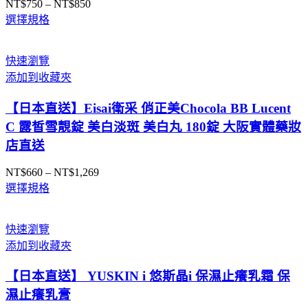
NT$
750
–
NT$
850
價
選擇規格
格
範
圍：
快速瀏覽
NT$750
添加到收藏夾
到
NT$850
【日本直送】Eisai衛采 俏正美Chocola BB Lucent
C 露皙雪靚錠 美白淡斑 美白丸 180錠 大阪實體藥妝
店直送
NT$
660
–
NT$
1,269
價
選擇規格
格
範
圍：
快速瀏覽
NT$660
添加到收藏夾
到
NT$1,269
【日本直送】 YUSKIN i 悠斯晶i 保濕止癢乳霜 保
濕止癢乳膏