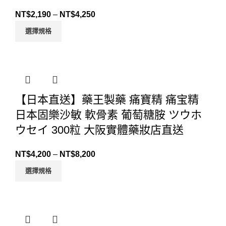
NT$
2,190
–
NT$
4,250
選擇規格
【日本直送】藥王製藥 痛寶精 痛宝精
日本固樂沙敏 軟骨素 葡萄糖胺 ツウホ
ウセイ 300粒 大阪實體藥妝店直送
NT$
4,200
–
NT$
8,200
選擇規格