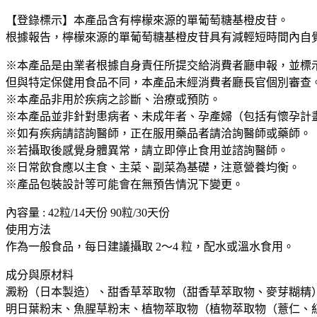
緹
PAKKUN
【登錄標示】本產品含有檸檬來源的單葡萄糖基橙皮苷。
消
根據報告，檸檬來源的單葡萄糖基橙皮苷具有減輕短時間內自
水
※本產品是由業者根據自身責任所提交給消費者廳申報，並標
腫
但與特定保健用食品不同，本產品未經消費者廳長官個別審查
膠
※本產品非用於疾病之診斷、治療或預防。
囊
※本產品並非針對患病者、未成年者、孕產婦（包括有懷孕計
排
※如有疾病請諮詢醫師，正在服用藥品者請洽詢醫師或藥師。
水
※若攝取後感覺身體異常，請立即停止食用並諮詢醫師。
丸
※日常飲食應以主食、主菜、副菜為基礎，注意營養均衡。
消
※產品包裝設計等可能會在無預告情況下變更。
腫
丸
內容量 : 42粒/14天份 90粒/30天份
消
使用方法
水
作為一般食品，每日建議攝取 2～4 粒，配水或溫水食用。
丸
大
成分與原材料
容
澱粉（日本製造）、甜香草萃取物（甜香草萃取物、麥芽糊精
量
明日葉粉末、魚腥草粉末、植物萃取物（植物萃取物（薏仁、紅