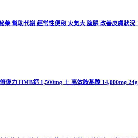
便祕藥 幫助代謝 經常性便秘 火氣大 腹脹 改善皮膚狀況 
HMB鈣 1,500mg ＋ 高效胺基酸 14,000mg 2