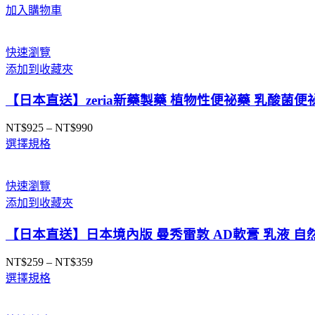
加入購物車
快速瀏覽
添加到收藏夾
【日本直送】zeria新藥製藥 植物性便祕藥 乳酸菌便
NT$
925
–
NT$
990
價
選擇規格
格
範
圍：
快速瀏覽
NT$925
添加到收藏夾
到
NT$990
【日本直送】日本境內版 曼秀雷敦 AD軟膏 乳液 自
NT$
259
–
NT$
359
價
選擇規格
格
範