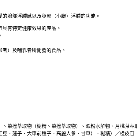
覺的臉部浮腫感以及腿部（小腿）浮腫的功能。
示具有特定健康效果的產品。
。
畫者）及哺乳者所開發的食品。
）、蓽撥萃取物（糊精、蓽撥萃取物）、澱粉水解物、月桃葉萃
豆、蓮子、大車前種子、高麗人參、甘草）、糊精）／橙皮苷、