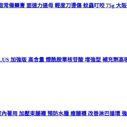
常備藥膏 面速力達母 輕度刀燙傷 蚊蟲叮咬 75g 大
PLUS 加強版 高含量 煙酰胺單核苷酸 增強型 補充劑高
LK 室內著用 加壓束腿襪 預防水腫 瘦腿襪 改善淋巴循環 