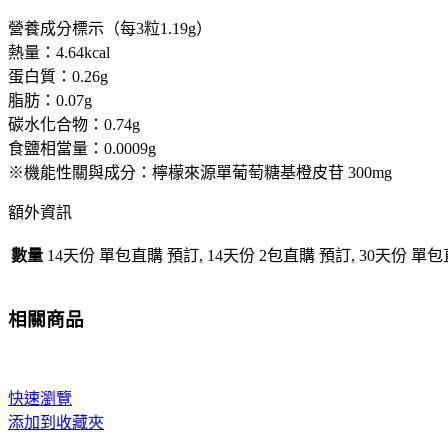
42
營養成分標示（每3粒1.19g）
粒/14
熱量：4.64kcal
天
蛋白質：0.26g
份
90
脂肪：0.07g
粒/30
碳水化合物：0.74g
天
食鹽相當量：0.0009g
份
※機能性關與成分：檸檬來源單葡萄糖基橙皮苷 300mg
大
額外資訊
阪
實
數量
14天份 單包直購 預訂, 14天份 2包直購 預訂, 30天份 
體
藥
妝
相關商品
店
直
送
快速瀏覽
數
添加到收藏夾
量