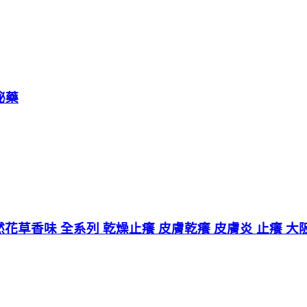
祕藥
然花草香味 全系列 乾燥止癢 皮膚乾癢 皮膚炎 止癢 