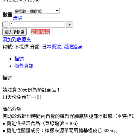
價
格
數量
範
清除
圍：
【日
NT$525
立即購買
加入購物車
本
到
添加到收藏夾
直
NT$998
貨號:
送】
不提供
分類:
日本藥妝
,
減肥瘦身
30
描述
天
額外資訊
份
預
描述
訂
商
請注意 30天份為預訂商品!!
品
14天份免預訂~~!!!
日
商品介紹
本
VELTY
有助於減輕短時間內自覺的臉部浮腫感與腿部浮腫感（＊特指
絲
● 機能性標示食品（登錄編號 H306）
蓓
● 機能性關鍵成分：檸檬來源單葡萄糖基橙皮苷 300mg