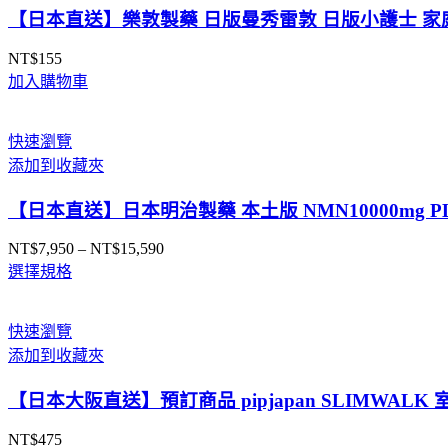
【日本直送】樂敦製藥 日版曼秀雷敦 日版小護士 家庭
NT$
155
加入購物車
快速瀏覽
添加到收藏夾
【日本直送】日本明治製藥 本土版 NMN10000mg 
NT$
7,950
–
NT$
15,590
價
選擇規格
格
範
圍：
快速瀏覽
NT$7,950
添加到收藏夾
到
NT$15,590
【日本大阪直送】預訂商品 pipjapan SLIMWA
NT$
475