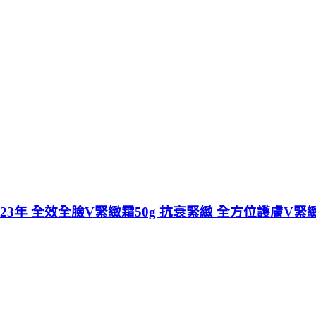
023年 全效全臉V緊緻霜50g 抗衰緊緻 全方位護膚V