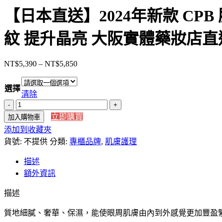
【日本直送】2024年新款 CPB
紋 提升晶亮 大阪實體藥妝店直
NT$
5,390
–
NT$
5,850
價
格
選擇
範
清除
圍：
【日
NT$5,390
立即購買
加入購物車
本
到
添加到收藏夾
直
NT$5,850
貨號:
送】
不提供
分類:
專櫃品牌
,
肌膚護理
2024
描述
年
額外資訊
新
款
描述
CPB
肌
質地細膩、奢華、保濕，能使眼周肌膚由內到外感覺更加豐盈
膚