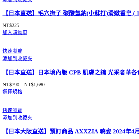
量
【日本直送】毛穴撫子 碳酸氫鈉(小蘇打)滑嫩香皂 ( 1
NT$
225
加入購物車
快速瀏覽
添加到收藏夾
【日本直送】日本境內版 CPB 肌膚之鑰 光采奢華各
NT$
790
–
NT$
1,680
價
選擇規格
格
範
圍：
快速瀏覽
NT$790
添加到收藏夾
到
NT$1,680
【日本大阪直送】預訂商品 AXXZIA 曉姿 2024年