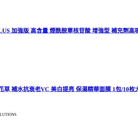
PLUS 加強版 高含量 煙酰胺單核苷酸 增強型 補充劑高
花草 補水抗衰老VC 美白提亮 保濕精華面膜 1包/10
LUTIONS.