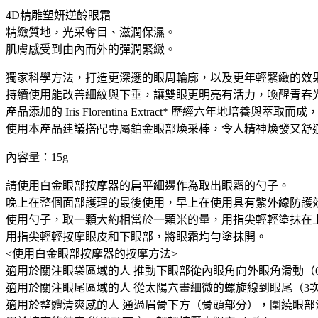
之
4D精雕塑妍逆齡眼霜
鑰
精緻質地，光采奪目、滋潤保濕。
4D
肌膚感受到由內而外的彈潤緊緻。
精
雕
獨家科學方法，打造更深邃的眼周輪廓，以及更年輕緊緻的效
塑
持續使用能改善細紋與下垂，讓雙眼更明亮有活力，喚醒青春
妍
產品添加的 Iris Florentina Extract* 歷經六年地培
逆
使用本產品建議搭配專屬鉑金眼部煥采棒，令人精神煥發又舒
齡
內容量：15g
眼
霜
請使用白金眼部按摩器的扁平細邊作為取出眼霜的勺子。
15g
晚上在整個面部護理的最後使用，早上在使用具有紫外線防護
撫
使用勺子，取一顆大約相當於一顆米的量，用指尖輕輕塗抹在
平
用指尖輕輕按摩眼皮和下眼部，將眼霜均勻塗抹開。
拉
<使用白金眼部按摩器的按摩方法>
提
適用於關注眼袋區域的人 推動下眼部從內眼角向外眼角滑動（
去
適用於關注眼尾區域的人 從太陽穴畫細微的螺旋線到眼尾（3
黑
適用於整體清爽感的人 通過眉骨下方（骨頭部分），圍繞眼部
眼