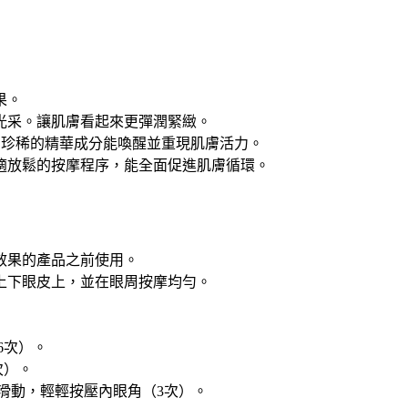
果。
光采。讓肌膚看起來更彈潤緊緻。
養與萃取而成，珍稀的精華成分能喚醒並重現肌膚活力。
適放鬆的按摩程序，能全面促進肌膚循環。
效果的產品之前使用。
上下眼皮上，並在眼周按摩均勻。
6次）。
次）。
滑動，輕輕按壓內眼角（3次）。