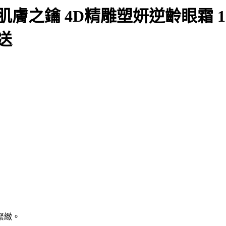
 肌膚之鑰 4D精雕塑妍逆齡眼霜 1
送
緊緻。