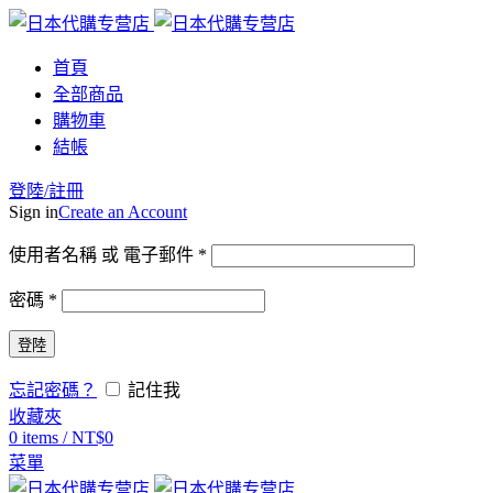
首頁
全部商品
購物車
結帳
登陸/註冊
Sign in
Create an Account
使用者名稱 或 電子郵件
*
密碼
*
登陸
忘記密碼？
記住我
收藏夾
0
items
/
NT$
0
菜單