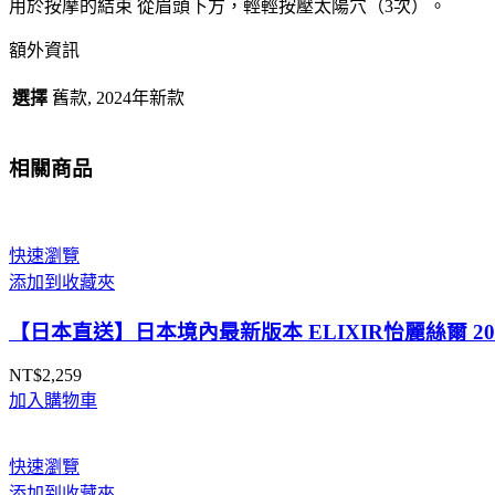
用於按摩的結束 從眉頭下方，輕輕按壓太陽穴（3次）。
圈
眼
額外資訊
袋
細
選擇
舊款, 2024年新款
紋
提
相關商品
升
晶
亮
大
快速瀏覽
阪
添加到收藏夾
實
【日本直送】日本境內最新版本 ELIXIR怡麗絲爾 2
體
藥
NT$
2,259
妝
加入購物車
店
直
送
快速瀏覽
數
添加到收藏夾