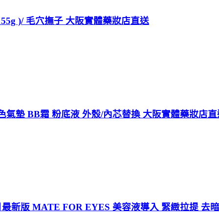
55g )/ 毛穴撫子 大阪實體藥妝店直送
色氣墊 BB霜 粉底液 外殼/內芯替換 大阪實體藥妝店直
4月最新版 MATE FOR EYES 美容液導入 緊緻拉提