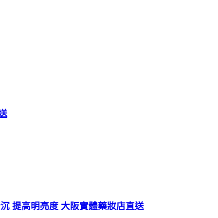
送
 去暗沉 提高明亮度 大阪實體藥妝店直送