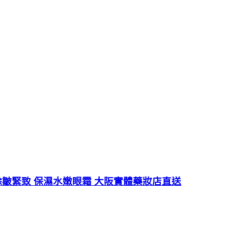
 除皺緊致 保濕水嫩眼霜 大阪實體藥妝店直送