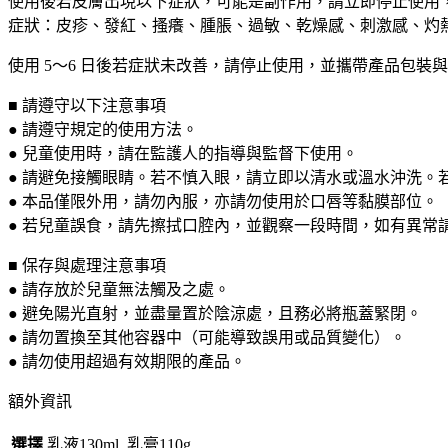
使用後若皮膚出現以下症狀，可能是副作用，請立即停止使用
症狀：皮疹、發紅、搔癢、腫脹、過敏、乾燥感、刺激感、灼
使用 5～6 日後若症狀未改善，請停止使用，並攜帶產品包
■ 請遵守以下注意事項
● 請遵守規定的使用方法。
● 兒童使用時，請在監護人的指導與監督下使用。
● 請避免接觸眼睛。若不慎入眼，請立即以清水或溫水沖洗。
● 本品僅限外用，請勿內服，亦請勿使用於口唇等黏膜部位。
● 若兒童誤食，請先擦拭口腔內，並觀察一段時間，如有異常
■ 保存與處理注意事項
● 請存放於兒童無法觸及之處。
● 避免陽光直射，並盡量置於陰涼處，且務必將瓶蓋緊閉。
● 請勿置換至其他容器中（可能導致誤用或品質變化）。
● 請勿使用超過有效期限的產品。
額外資訊
選擇
乳液130ml, 乳膏110g