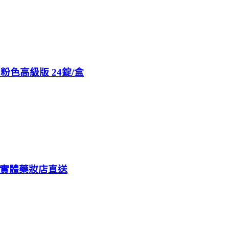
 粉色高級版 24錠/盒
阪實體藥妝店直送