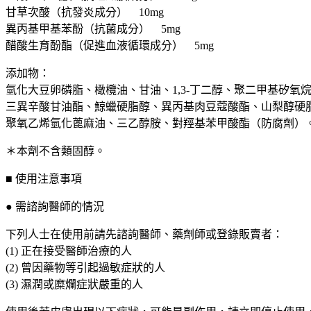
量
甘草次酸（抗發炎成分） 10mg
異丙基甲基苯酚（抗菌成分） 5mg
醋酸生育酚酯（促進血液循環成分） 5mg
添加物：
氫化大豆卵磷脂、橄欖油、甘油、1,3-丁二醇、聚二甲基矽氧
三異辛酸甘油酯、鯨蠟硬脂醇、異丙基肉豆蔻酸酯、山梨醇硬
聚氧乙烯氫化蓖麻油、三乙醇胺、對羥基苯甲酸酯（防腐劑）
＊本劑不含類固醇。
■ 使用注意事項
● 需諮詢醫師的情況
下列人士在使用前請先諮詢醫師、藥劑師或登錄販賣者：
(1) 正在接受醫師治療的人
(2) 曾因藥物等引起過敏症狀的人
(3) 濕潤或糜爛症狀嚴重的人