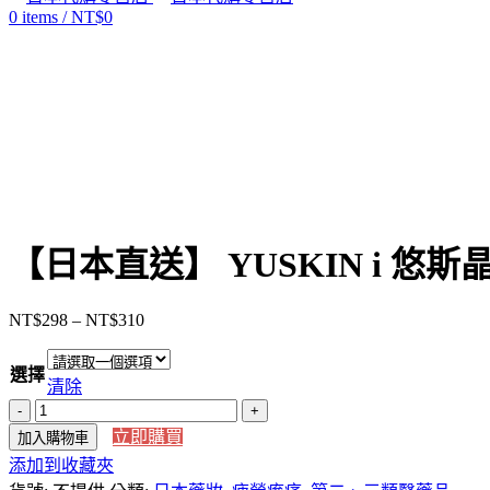
0
items
/
NT$
0
Click to enlarge
【日本直送】 YUSKIN i 悠
NT$
298
–
NT$
310
價
格
選擇
範
清除
圍：
【日
NT$298
立即購買
加入購物車
本
到
添加到收藏夾
直
NT$310