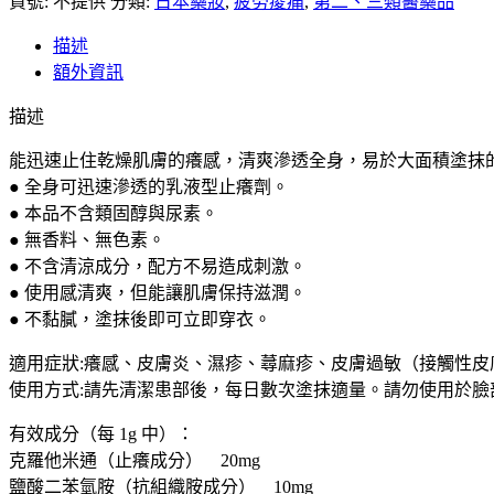
貨號:
送】
不提供
分類:
日本藥妝
,
疲勞痠痛
,
第二、三類醫藥品
YUSKIN
i
描述
悠
額外資訊
斯
描述
晶
i
能迅速止住乾燥肌膚的癢感，清爽滲透全身，易於大面積塗抹的
保
● 全身可迅速滲透的乳液型止癢劑。
濕
● 本品不含類固醇與尿素。
止
● 無香料、無色素。
癢
● 不含清涼成分，配方不易造成刺激。
乳
● 使用感清爽，但能讓肌膚保持滋潤。
霜
● 不黏膩，塗抹後即可立即穿衣。
保
濕
適用症狀:癢感、皮膚炎、濕疹、蕁麻疹、皮膚過敏（接觸性皮
止
使用方式:請先清潔患部後，每日數次塗抹適量。請勿使用於臉
癢
乳
有效成分（每 1g 中）：
膏
克羅他米通（止癢成分） 20mg
數
鹽酸二苯氫胺（抗組織胺成分） 10mg