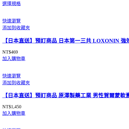
選擇規格
格
範
圍：
快速瀏覽
NT$339
添加到收藏夾
到
NT$659
【日本直送】預訂商品 日本第一三共 LOXONIN 強效退燒
NT$
469
加入購物車
快速瀏覽
添加到收藏夾
【日本直送】預訂商品 原澤製藥工業 男性賀爾蒙軟膏 
NT$
1,450
加入購物車