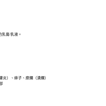
乳膏/乳液。
膚炎）、痱子、糜爛（潰爛）
部