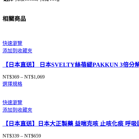
相關商品
快速瀏覽
添加到收藏夾
【日本直送】 日本SVELTY絲蓓緹PAKKUN 3倍分
NT$
369
–
NT$
1,069
價
選擇規格
格
範
圍：
快速瀏覽
NT$369
添加到收藏夾
到
NT$1,069
【日本直送】日本大正製藥 益喘克咳 止咳化痰 呼吸困
NT$
339
–
NT$
659
價