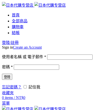
首頁
全部商品
購物車
結帳
登陸/註冊
Sign in
Create an Account
使用者名稱 或 電子郵件
*
密碼
*
登陸
忘記密碼？
記住我
收藏夾
0
items
/
NT$
0
菜單