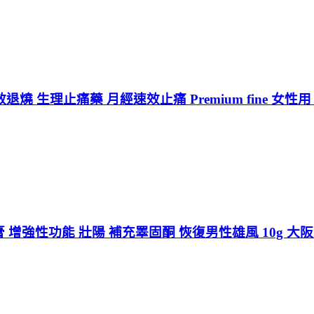
 生理止痛藥 月經速效止痛 Premium fine 女性用
增強性功能 壯陽 補充睪固酮 恢復男性雄風 10g 大