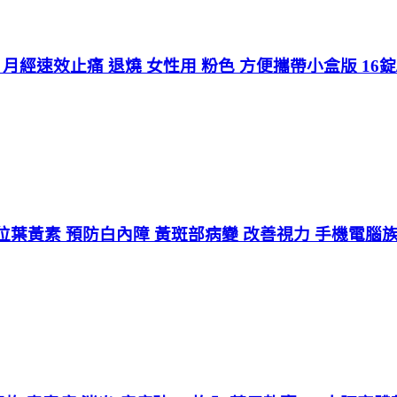
痛藥 月經速效止痛 退燒 女性用 粉色 方便攜帶小盒版 16
葉黃素 預防白內障 黃斑部病變 改善視力 手機電腦族愛