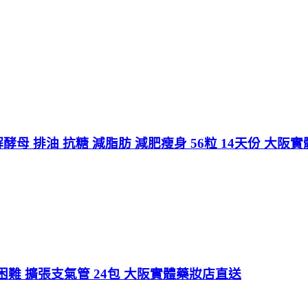
解酵母 排油 抗糖 減脂肪 減肥瘦身 56粒 14天份 大阪
難 擴張支氣管 24包 大阪實體藥妝店直送