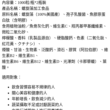
藻
內容量：1000粒/瓶*2瓶裝
1000
產品名稱：螺旋藻加工食品
粒/
原料名稱：螺旋藻（100%美國產）、孢子乳酸菌、魚膠原蛋
瓶
白肽（含明膠）、
*2
食用植物油粉／魚骨灰化鈣、維生素C、羥丙基甲基纖維素、
瓶
微粒二氧化矽、
裝
檸檬酸、香料（乳製品源自）、硬脂酸鈣、色素（二氧化鈦、
大
紅花黃、クチナシ）、
阪
煙酸、甘油、生物素、泛酸鈣、滑石、膠質（阿拉伯膠）、維
實
生素B2、維生素B1、
體
維生素B6、維生素B12、維生素D、光澤劑（卡那華蠟）、葉
藥
酸。
妝
店
適用對象：
直
送
飲食習慣容易不規律的人
數
關心美容和健康的人
量
年齡增長，飲食減少的人
蔬菜攝取不足或討厭蔬菜的人