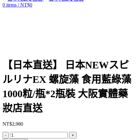
0
items
/
NT$
0
Click to enlarge
【日本直送】 日本NEWスピ
ルリナEX 螺旋藻 食用藍綠藻
1000粒/瓶*2瓶裝 大阪實體藥
妝店直送
NT$
2,980
【日