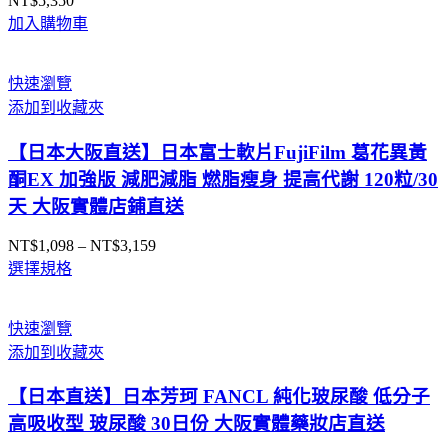
NT$
5,350
加入購物車
快速瀏覽
添加到收藏夾
【日本大阪直送】日本富士軟片FujiFilm 葛花異黃
酮EX 加強版 減肥減脂 燃脂瘦身 提高代謝 120粒/30
天 大阪實體店鋪直送
NT$
1,098
–
NT$
3,159
價
選擇規格
格
範
圍：
快速瀏覽
NT$1,098
添加到收藏夾
到
NT$3,159
【日本直送】日本芳珂 FANCL 純化玻尿酸 低分子
高吸收型 玻尿酸 30日份 大阪實體藥妝店直送