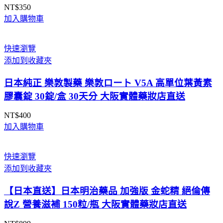
NT$
350
加入購物車
快速瀏覽
添加到收藏夾
日本純正 樂敦製藥 樂敦ロート V5A 高單位葉黃素
膠囊錠 30錠/盒 30天分 大阪實體藥妝店直送
NT$
400
加入購物車
快速瀏覽
添加到收藏夾
【日本直送】日本明治藥品 加強版 金蛇精 絕倫傳
說Z 營養滋補 150粒/瓶 大阪實體藥妝店直送