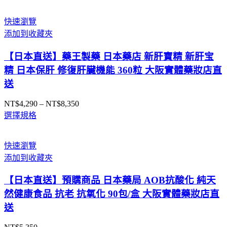
快速瀏覽
添加到收藏夾
【日本直送】藥王製藥 日本藥店 新肝寶精 新肝宝
精 日本保肝 修復肝臟機能 360粒 大阪實體藥妝店直
送
NT$
4,290
–
NT$
8,350
價
選擇規格
格
範
圍：
快速瀏覽
NT$4,290
添加到收藏夾
到
NT$8,350
【日本直送】預購商品 日本藥局 AOB抗酸化 純天
然健康食品 抗老 抗氧化 90包/盒 大阪實體藥妝店直
送