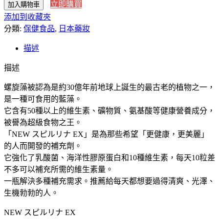
立即購買
加入購物車
本
添加到收藏夾
直
分類:
送】
保健食品
,
日本藥妝
日
描述
本
NEW
描述
ス
ピ
螺旋藻被認為是約30億年前地球上誕生的最古老的植物之一，
ル
是一種可食用的藍藻。
リ
它含有50種以上的維生素、礦物質、氨基酸等健康營養成分，
ナ
被譽為超級食物之王。
EX
「NEW スピルリナ EX」是為那些希望「更健康，更美麗」
螺
的人而開發的補充劑。
旋
它強化了乳酸菌、海洋性膠原蛋白和10種維生素，每天10粒差
藻
不多可以補充所需的維生素量。
食
一瓶解決多種補充需求。推薦給每天都想要過得清爽、光澤、
用
生機勃勃的人。
藍
綠
NEW スピルリナ EX