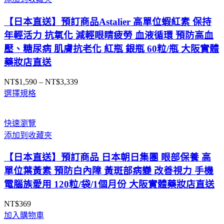
【日本直送】預訂商品Astalier 高單位蝦紅素 保持
年輕活力 抗氧化 減輕眼睛疲勞 血液循環 預防高血
壓、糖尿病 肌膚抗老化 紅瓶 銀瓶 60粒/瓶 大阪實體
藥妝店直送
NT$
1,590
–
NT$
3,339
價
選擇規格
格
範
圍：
快速瀏覽
NT$1,590
添加到收藏夾
到
NT$3,339
【日本直送】預訂商品 日本朝日集團 眼部保養 高
單位葉黃素 預防白內障 黃斑部病變 改善視力 手機
電腦族愛用 120粒/袋/1個月份 大阪實體藥妝店直送
NT$
369
加入購物車