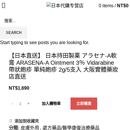
0
items
/
NT$
0
SEARCH
Start typing to see posts you are looking for.
Click to enlarge
【日本直送】 日本持田製薬 アラセナ-A軟
膏 ARASENA-A Ointment 3％ Vidarabine
帶狀皰疹 單純皰疹 2g/5支入 大阪實體藥妝
店直送
NT$
1,690
加入購物車
立即購買
添加到收藏夾
分類:
皮膚外用
,
處方藥品/醫學康復治療藥品