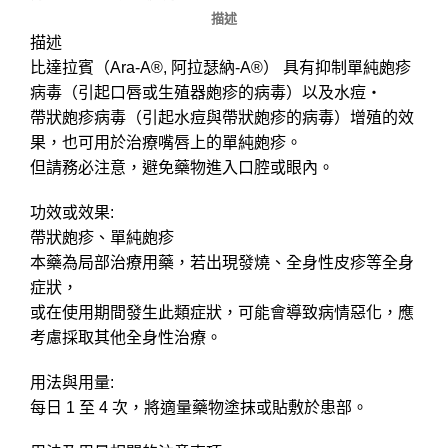
描述
描述
比達拉賓（Ara-A®, 阿拉瑟納-A®） 具有抑制單純皰疹
病毒（引起口唇或生殖器皰疹的病毒）以及水痘・
帶狀皰疹病毒（引起水痘與帶狀皰疹的病毒）增殖的效
果，也可用於治療嘴唇上的單純皰疹。
但請務必注意，避免藥物進入口腔或眼內。
功效或效果:
帶狀皰疹、單純皰疹
本藥為局部治療用藥，若出現發燒、全身性皮疹等全身
症狀，
或在使用期間發生此類症狀，可能會導致病情惡化，應
考慮採取其他全身性治療。
用法與用量:
每日 1 至 4 次，將適量藥物塗抹或貼敷於患部。