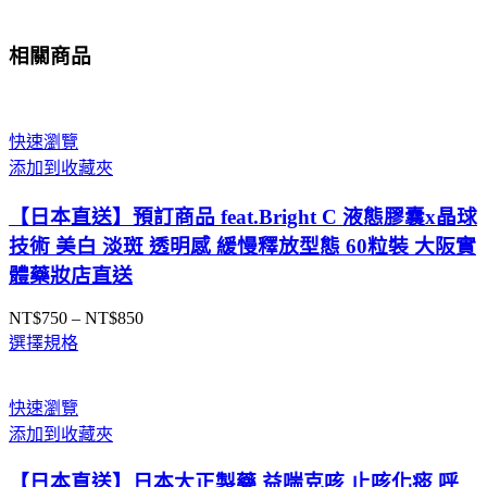
相關商品
快速瀏覽
添加到收藏夾
【日本直送】預訂商品 feat.Bright C 液態膠囊x晶球
技術 美白 淡斑 透明感 緩慢釋放型態 60粒裝 大阪實
體藥妝店直送
NT$
750
–
NT$
850
價
選擇規格
格
範
圍：
快速瀏覽
NT$750
添加到收藏夾
到
NT$850
【日本直送】日本大正製藥 益喘克咳 止咳化痰 呼