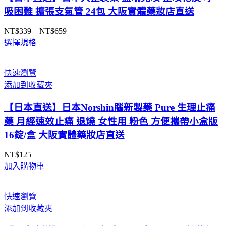
吸困難 擴張支氣管 24包 大阪實體藥妝店直送
NT$
339
–
NT$
659
價
選擇規格
格
範
圍：
快速瀏覽
NT$339
添加到收藏夾
到
NT$659
【日本直送】日本Norshin腦新製藥 Pure 生理止痛
藥 月經速效止痛 退燒 女性用 粉色 方便攜帶小盒版
16錠/盒 大阪實體藥妝店直送
NT$
125
加入購物車
快速瀏覽
添加到收藏夾