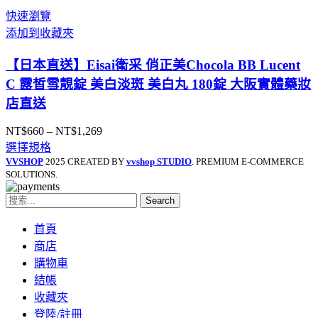
快速瀏覽
添加到收藏夾
【日本直送】Eisai衛采 俏正美Chocola BB Lucent
C 露皙雪靚錠 美白淡斑 美白丸 180錠 大阪實體藥妝
店直送
NT$
660
–
NT$
1,269
價
選擇規格
格
VVSHOP
2025 CREATED BY
vvshop STUDIO
. PREMIUM E-COMMERCE
範
SOLUTIONS.
圍：
NT$660
Search
到
NT$1,269
首頁
商店
購物車
結帳
收藏夾
登陸/註冊