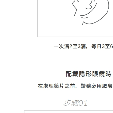
玻
尿
酸
0.5mL×30
支/
盒
裝
大
阪
實
體
藥
妝
店
直
送
數
量