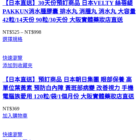
【日本直送】30天份預訂商品 日本VELTY 絲蓓緹
PAKKUN消水腫膠囊 排水丸 消腫丸 消水丸 大容量
42粒/14天份 90粒/30天份 大阪實體藥妝店直送
NT$
525
–
NT$
998
價
選擇規格
格
範
圍：
快速瀏覽
NT$525
添加到收藏夾
到
NT$998
【日本直送】預訂商品 日本朝日集團 眼部保養 高
單位葉黃素 預防白內障 黃斑部病變 改善視力 手機
電腦族愛用 120粒/袋/1個月份 大阪實體藥妝店直送
NT$
369
加入購物車
快速瀏覽