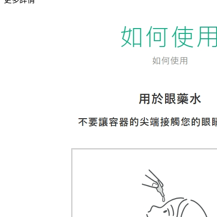
液
隱
形
眼
鏡
裝
戴
液
眼
藥
水
減
緩
眼
部
乾
澀
疲
勞