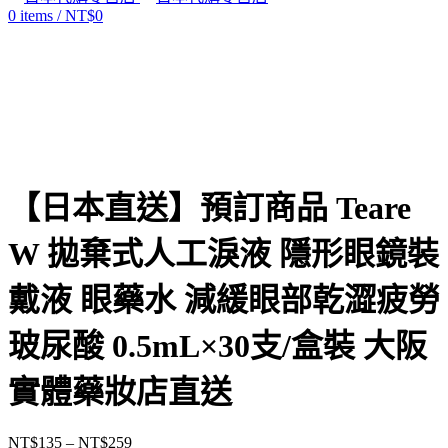
0
items
/
NT$
0
Click to enlarge
【日本直送】預訂商品 Teare
W 拋棄式人工淚液 隱形眼鏡裝
戴液 眼藥水 減緩眼部乾澀疲勞
玻尿酸 0.5mL×30支/盒裝 大阪
實體藥妝店直送
NT$
135
–
NT$
259
價