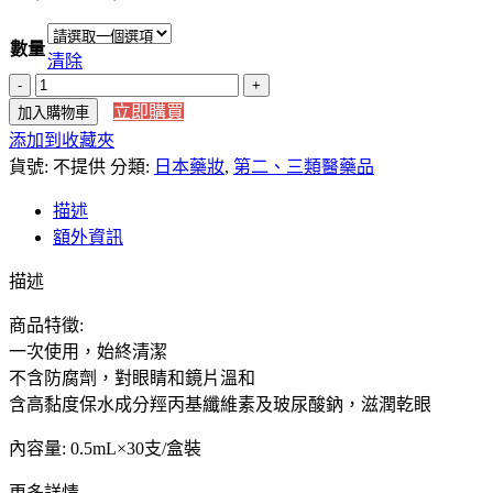
格
數量
範
清除
圍：
【日
NT$135
立即購買
加入購物車
本
到
添加到收藏夾
直
NT$259
貨號:
送】
不提供
分類:
日本藥妝
,
第二、三類醫藥品
預
描述
訂
額外資訊
商
品
描述
Teare
W
商品特徵:
拋
一次使用，始終清潔
棄
不含防腐劑，對眼睛和鏡片溫和
式
含高黏度保水成分羥丙基纖維素及玻尿酸鈉，滋潤乾眼
人
工
內容量: 0.5mL×30支/盒裝
淚
更多詳情