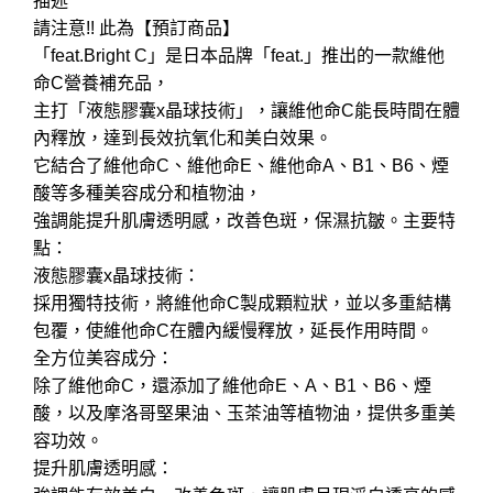
描述
請注意!! 此為【預訂商品】
「feat.Bright C」是日本品牌「feat.」推出的一款維他
命C營養補充品，
主打「液態膠囊x晶球技術」，讓維他命C能長時間在體
內釋放，達到長效抗氧化和美白效果。
它結合了維他命C、維他命E、維他命A、B1、B6、煙
酸等多種美容成分和植物油，
強調能提升肌膚透明感，改善色斑，保濕抗皺。主要特
點：
液態膠囊x晶球技術：
採用獨特技術，將維他命C製成顆粒狀，並以多重結構
包覆，使維他命C在體內緩慢釋放，延長作用時間。
全方位美容成分：
除了維他命C，還添加了維他命E、A、B1、B6、煙
酸，以及摩洛哥堅果油、玉茶油等植物油，提供多重美
容功效。
提升肌膚透明感：