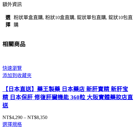
狀
額外資訊
大
阪
選
粉狀單盒直購, 粉狀10盒直購, 錠狀單包直購, 錠狀10包直
實
擇
購
體
藥
相關商品
妝
店
直
送
快速瀏覽
數
添加到收藏夾
量
【日本直送】藥王製藥 日本藥店 新肝寶精 新肝宝
精 日本保肝 修復肝臟機能 360粒 大阪實體藥妝店直
送
NT$
4,290
–
NT$
8,350
價
選擇規格
格
範