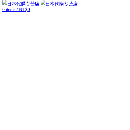
0
items
/
NT$
0
Click to enlarge