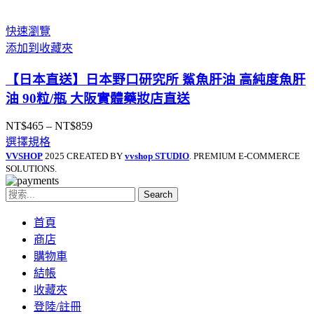
範
圍：
快速瀏覽
NT$1,350
添加到收藏夾
到
NT$2,620
【日本直送】日本野口研究所 鯊魚肝油 高純度魚肝
油 90粒/瓶 大阪實體藥妝店直送
NT$
465
–
NT$
859
價
選擇規格
格
VVSHOP
2025 CREATED BY
vvshop STUDIO
. PREMIUM E-COMMERCE
範
SOLUTIONS.
圍：
NT$465
Search
到
NT$859
首頁
商店
購物車
結帳
收藏夾
登陸/註冊