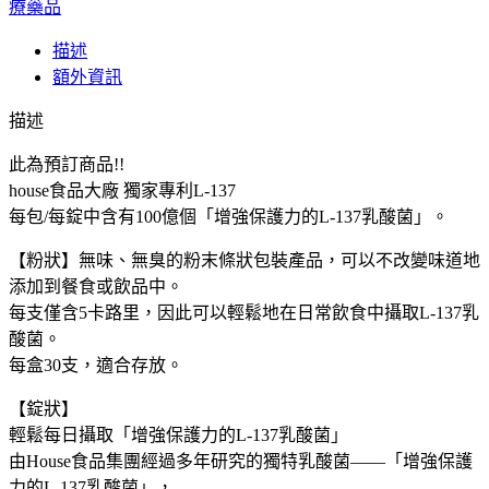
療藥品
預
訂
描述
商
額外資訊
品
日
描述
本
house
此為預訂商品!!
食
house食品大廠 獨家專利L-137
品
每包/每錠中含有100億個「增強保護力的L-137乳酸菌」。
大
【粉狀】無味、無臭的粉末條狀包裝產品，可以不改變味道地
廠
添加到餐食或飲品中。
獨
每支僅含5卡路里，因此可以輕鬆地在日常飲食中攝取L-137乳
家
酸菌。
專
每盒30支，適合存放。
利
L-
137
【錠狀】
乳
輕鬆每日攝取「增強保護力的L-137乳酸菌」
酸
由House食品集團經過多年研究的獨特乳酸菌——「增強保護
菌
力的L-137乳酸菌」，