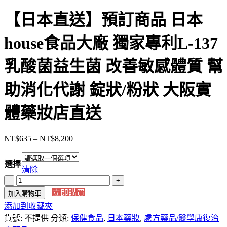
【日本直送】預訂商品 日本
house食品大廠 獨家專利L-137
乳酸菌益生菌 改善敏感體質 幫
助消化代謝 錠狀/粉狀 大阪實
體藥妝店直送
NT$
635
–
NT$
8,200
價
格
選擇
範
清除
圍：
【日
NT$635
立即購買
加入購物車
本
到
添加到收藏夾
直
NT$8,200
貨號:
送】
不提供
分類:
保健食品
,
日本藥妝
,
處方藥品/醫學康復治