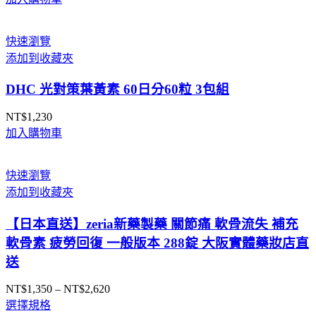
快速瀏覽
添加到收藏夾
DHC 光對策葉黃素 60日分60粒 3包組
NT$
1,230
加入購物車
快速瀏覽
添加到收藏夾
【日本直送】zeria新藥製藥 關節痛 軟骨流失 補充
軟骨素 疲勞回復 一般版本 288錠 大阪實體藥妝店直
送
NT$
1,350
–
NT$
2,620
價
選擇規格
格