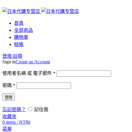
首頁
全部商品
購物車
結帳
登陸/註冊
Sign in
Create an Account
使用者名稱 或 電子郵件
*
密碼
*
登陸
忘記密碼？
記住我
收藏夾
0
items
/
NT$
0
菜單