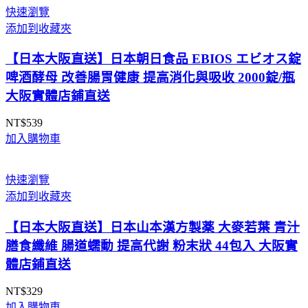
範
快速瀏覽
圍：
添加到收藏夾
NT$1,980
到
【日本大阪直送】日本朝日食品 EBIOS エビオス錠
NT$3,566
啤酒酵母 改善腸胃健康 提高消化與吸收 2000錠/瓶
大阪實體店鋪直送
NT$
539
加入購物車
快速瀏覽
添加到收藏夾
【日本大阪直送】日本山本漢方製薬 大麥若葉 青汁
膳食纖維 腸道蠕動 提高代謝 粉末狀 44包入 大阪實
體店鋪直送
NT$
329
加入購物車