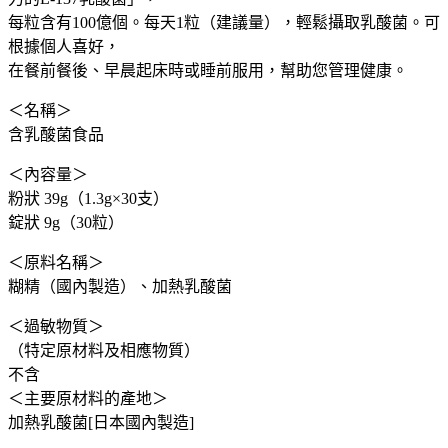
益
每粒含有100億個。每天1粒（建議量），輕鬆攝取乳酸菌。可
生
根據個人喜好，
菌
在餐前餐後、早晨起床時或睡前服用，幫助您管理健康。
改
＜名稱＞
善
含乳酸菌食品
敏
感
＜內容量＞
體
粉狀 39g（1.3g×30支）
質
錠狀 9g（30粒）
幫
助
＜原料名稱＞
消
糊精（國內製造）、加熱乳酸菌
化
＜過敏物質＞
代
（特定原材料及相應物質）
謝
不含
錠
＜主要原材料的產地＞
狀/
加熱乳酸菌[日本國內製造]
粉