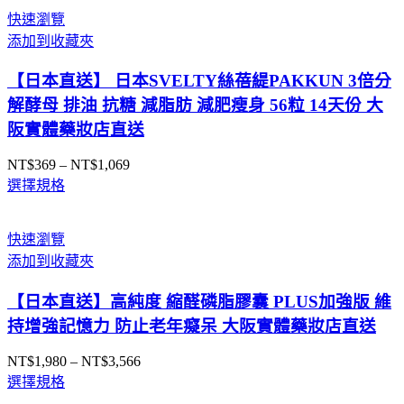
圍：
快速瀏覽
NT$4,290
添加到收藏夾
到
NT$8,350
【日本直送】 日本SVELTY絲蓓緹PAKKUN 3倍分
解酵母 排油 抗糖 減脂肪 減肥瘦身 56粒 14天份 大
阪實體藥妝店直送
NT$
369
–
NT$
1,069
價
選擇規格
格
範
圍：
快速瀏覽
NT$369
添加到收藏夾
到
NT$1,069
【日本直送】高純度 縮醛磷脂膠囊 PLUS加強版 維
持增強記憶力 防止老年癡呆 大阪實體藥妝店直送
NT$
1,980
–
NT$
3,566
價
選擇規格
格