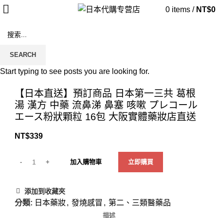
0
items
/
NT$
0
SEARCH
Start typing to see posts you are looking for.
Click to enlarge
【日本直送】預訂商品 日本第一三共 葛根
湯 漢方 中藥 流鼻涕 鼻塞 咳嗽 プレコール
エース粉狀顆粒 16包 大阪實體藥妝店直送
NT$
339
加入購物車
立即購買
添加到收藏夾
分類:
日本藥妝
,
發燒感冒
,
第二、三類醫藥品
描述