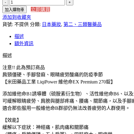
圍：
【日
NT$2,200
立即購買
加入購物車
本
到
添加到收藏夾
直
NT$3,980
貨號:
送】
不提供
分類:
日本藥妝
,
第二、三類醫藥品
預
描述
訂
額外資訊
商
品
描述
日
注意!! 此為預訂商品
本
肩頸僵硬、手腳發麻、眼睛疲勞酸痛的防疫季節
境
【米田藥品工業 LiqiPower 維他命EX Premium 270錠】
內
DK
添加維他命B1誘導體（硫胺素衍生物）、活性維他命B6、以及
限
可緩解眼睛疲勞、肩膀與腿部疼痛、腰痛、關節痛，以及手腳
定
適合那些服用一般維他命B群卻仍無法改善疲勞的人群使用。
版
米
【效能】
田
緩解以下症狀：神經痛，肌肉痛和關節痛
EX