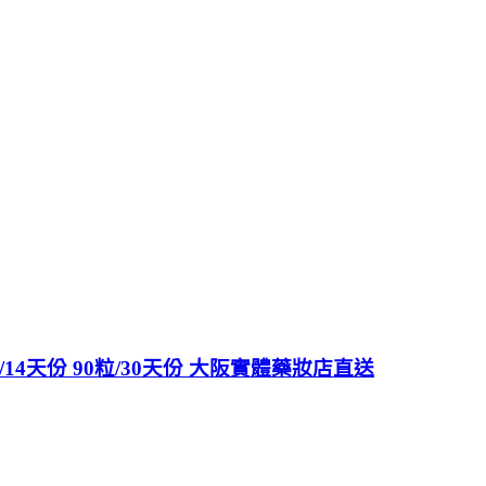
14天份 90粒/30天份 大阪實體藥妝店直送