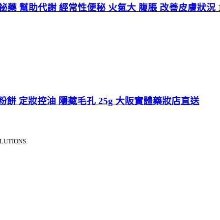
便祕藥 幫助代謝 經常性便秘 火氣大 腹脹 改善皮膚狀況 
粉餅 定妝控油 隱藏毛孔 25g 大阪實體藥妝店直送
LUTIONS.