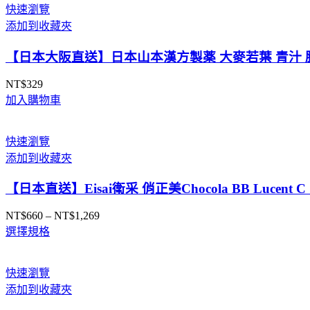
圍：
快速瀏覽
NT$525
添加到收藏夾
到
NT$998
【日本大阪直送】日本山本漢方製薬 大麥若葉 青汁 膳
NT$
329
加入購物車
快速瀏覽
添加到收藏夾
【日本直送】Eisai衛采 俏正美Chocola BB Luce
NT$
660
–
NT$
1,269
價
選擇規格
格
範
圍：
快速瀏覽
NT$660
添加到收藏夾
到