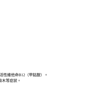
活性維他命B12（甲鈷胺）。
麻木等症狀。