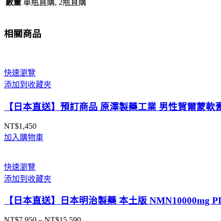
錠
數量
單瓶直購, 2瓶直購
大
阪
相關商品
實
體
藥
妝
快速瀏覽
店
添加到收藏夾
直
【日本直送】預訂商品 原澤製藥工業 男性賀爾蒙軟膏 
送
數
NT$
1,450
量
加入購物車
快速瀏覽
添加到收藏夾
【日本直送】日本明治製藥 本土版 NMN10000mg 
NT$
7,950
–
NT$
15,590