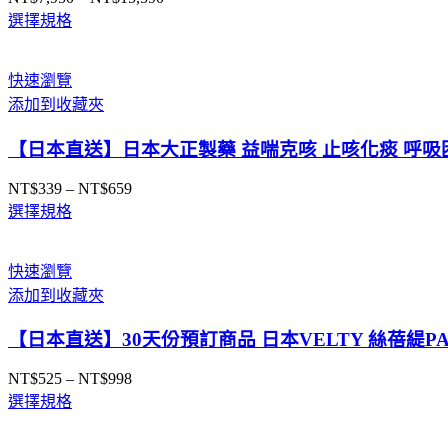
價
選擇規格
格
範
圍：
快速瀏覽
NT$7,950
添加到收藏夾
到
NT$15,590
【日本直送】日本大正製藥 益喘克咳 止咳化痰 呼吸困
NT$
339
–
NT$
659
價
選擇規格
格
範
圍：
快速瀏覽
NT$339
添加到收藏夾
到
NT$659
【日本直送】30天份預訂商品 日本VELTY 絲蓓緹PA
NT$
525
–
NT$
998
價
選擇規格
格
範