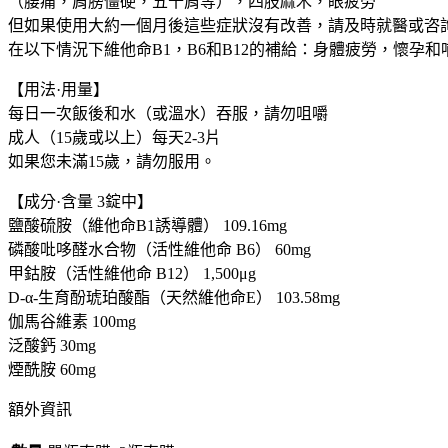
（腰痛，肩膀僵硬，五十肩等），四肢麻木，眼疲勞
黃
但如果使用大約一個月後這些症狀沒有改善，請及時就醫或咨
金
在以下情況下維他命B1，B6和B12的補給：身體疲勞，懷孕
加
強
【用法·用量】
版
每日一次飯後和水（或溫水）吞服，請勿咀嚼
合
成人（15歲或以上）每天2-3片
利
如果您未滿15歲，請勿服用。
他
命
【成分·含量 3錠中】
合
鹽酸硫胺（維他命B1誘導體） 109.16mg
力
磷酸吡哆醛水合物（活性維他命 B6） 60mg
他
甲鈷胺（活性維他命 B12） 1,500μg
命
D-α-生育酚琥珀酸酯（天然維他命E） 103.58mg
醫
伽馬谷維素 100mg
藥
泛酸鈣 30mg
級
煙酰胺 60mg
B
群
額外資訊
270