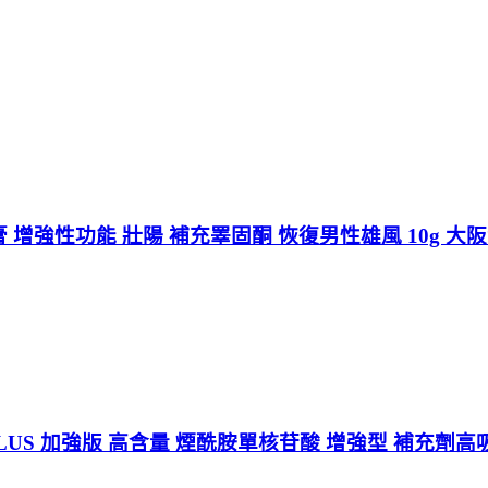
增強性功能 壯陽 補充睪固酮 恢復男性雄風 10g 大
PLUS 加強版 高含量 煙酰胺單核苷酸 增強型 補充劑高