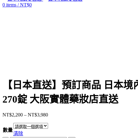
0
items
/
NT$
0
Click to enlarge
【日本直送】預訂商品 日本境內
270錠 大阪實體藥妝店直送
NT$
2,200
–
NT$
3,980
價
格
數量
範
清除