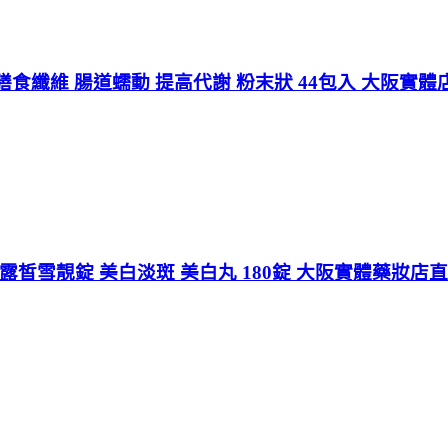
食纖維 腸道蠕動 提高代謝 粉末狀 44包入 大阪實體
nt C 露皙雪靚錠 美白淡斑 美白丸 180錠 大阪實體藥妝店