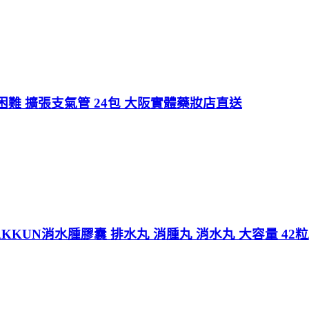
難 擴張支氣管 24包 大阪實體藥妝店直送
KKUN消水腫膠囊 排水丸 消腫丸 消水丸 大容量 42粒/