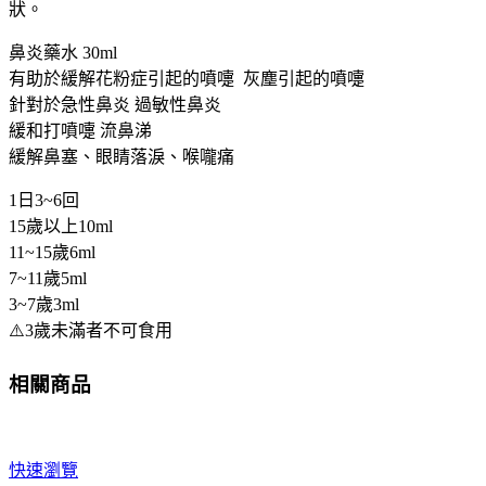
狀。
涕
打
鼻炎藥水 30ml
噴
有助於緩解花粉症引起的噴嚏 灰塵引起的噴嚏
嚏
針對於急性鼻炎 過敏性鼻炎
緩
緩和打噴嚏 流鼻涕
解
緩解鼻塞、眼睛落淚、喉嚨痛
急
性
1日3~6回
鼻
15歲以上10ml
炎
11~15歲6ml
過
7~11歲5ml
敏
3~7歲3ml
性
⚠️3歲未滿者不可食用
鼻
炎
相關商品
症
狀
咖
快速瀏覽
啡