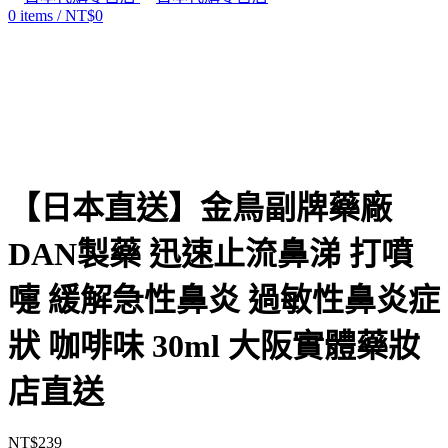
0
items
/
NT$
0
Click to enlarge
【日本直送】金鳥副牌藥廠
DAN製藥 迅速止流鼻涕 打噴
嚏 緩解急性鼻炎 過敏性鼻炎症
狀 咖啡味 30ml 大阪實體藥妝
店直送
NT$
239