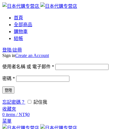
首頁
全部商品
購物車
結帳
登陸/註冊
Sign in
Create an Account
使用者名稱 或 電子郵件
*
密碼
*
登陸
忘記密碼？
記住我
收藏夾
0
items
/
NT$
0
菜單