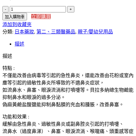
【日
立即購買
加入購物車
本
添加到收藏夾
直
分類:
送】
日本藥妝
,
第二、三類醫藥品
,
親子/嬰幼兒用品
金
描述
鳥
副
描述
牌
特點 :
藥
不僅能改善由病毒等引起的急性鼻炎，還能改善由花粉或室內
廠
DAN
塵等引起的過敏性鼻炎所導致的不適鼻炎症狀，
製
如流鼻水、鼻塞、眼淚流淌和打噴嚏等。貝拉多納總生物鹼能
藥
抑制鼻水和眼淚的過多分泌。
迅
偽麻黃鹼盐酸鹽能抑制鼻黏膜的充血和腫脹，改善鼻塞。
速
功能和效果 :
止
緩解由急性鼻炎、過敏性鼻炎或副鼻腔炎引起的打噴嚏、
流
流鼻水（過度鼻涕）、鼻塞、眼淚流淌、喉嚨痛、頭重感等症
鼻