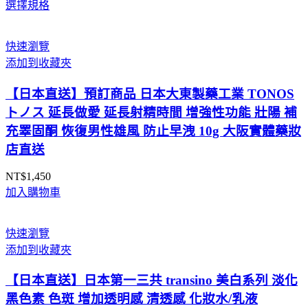
選擇規格
格
範
圍：
快速瀏覽
NT$7,950
添加到收藏夾
到
NT$15,590
【日本直送】預訂商品 日本大東製藥工業 TONOS
トノス 延長做愛 延長射精時間 增強性功能 壯陽 補
充睪固酮 恢復男性雄風 防止早洩 10g 大阪實體藥妝
店直送
NT$
1,450
加入購物車
快速瀏覽
添加到收藏夾
【日本直送】日本第一三共 transino 美白系列 淡化
黑色素 色斑 增加透明感 清透感 化妝水/乳液