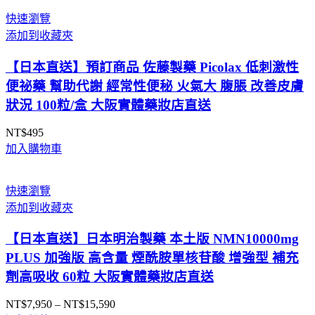
快速瀏覽
添加到收藏夾
【日本直送】預訂商品 佐藤製藥 Picolax 低刺激性
便祕藥 幫助代謝 經常性便秘 火氣大 腹脹 改善皮膚
狀況 100粒/盒 大阪實體藥妝店直送
NT$
495
加入購物車
快速瀏覽
添加到收藏夾
【日本直送】日本明治製藥 本土版 NMN10000mg
PLUS 加強版 高含量 煙酰胺單核苷酸 增強型 補充
劑高吸收 60粒 大阪實體藥妝店直送
NT$
7,950
–
NT$
15,590
價