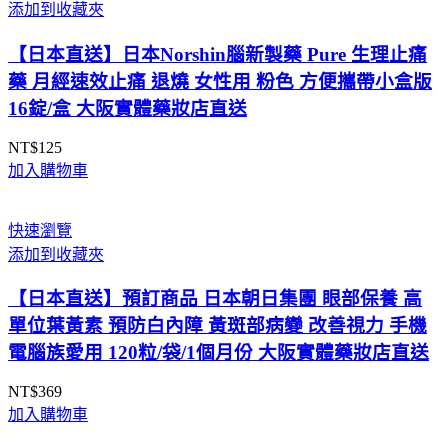
添加到收藏夾
味
30ml
【日本直送】日本Norshin腦新製藥 Pure 生理止痛
大
藥 月經速效止痛 退燒 女性用 粉色 方便攜帶小盒版
阪
16錠/盒 大阪實體藥妝店直送
實
體
NT$
125
藥
加入購物車
妝
店
直
快速瀏覽
送
添加到收藏夾
數
【日本直送】預訂商品 日本朝日集團 眼部保養 高
量
單位葉黃素 預防白內障 黃斑部病變 改善視力 手機
電腦族愛用 120粒/袋/1個月份 大阪實體藥妝店直送
NT$
369
加入購物車