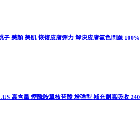
子 美顏 美肌 恢復皮膚彈力 解決皮膚氣色問題 100
PLUS 高含量 煙酰胺單核苷酸 增強型 補充劑高吸收 2