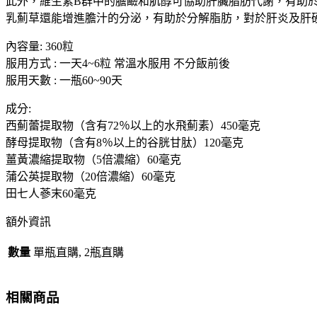
此外，維生素B群中的膽鹼和肌醇可協助肝臟脂肪代謝，有助
精
乳薊草還能增進膽汁的分泌，有助於分解脂肪，對於肝炎及肝
日
內容量: 360粒
本
服用方式 : 一天4~6粒 常溫水服用 不分飯前後
保
服用天數 : 一瓶60~90天
肝
修
成分:
復
西薊蕾提取物（含有72％以上的水飛薊素）450毫克
肝
酵母提取物（含有8％以上的谷胱甘肽）120毫克
臟
薑黃濃縮提取物（5倍濃縮）60毫克
機
蒲公英提取物（20倍濃縮）60毫克
能
田七人蔘末60毫克
360
粒
額外資訊
大
阪
數量
單瓶直購, 2瓶直購
實
體
相關商品
藥
妝