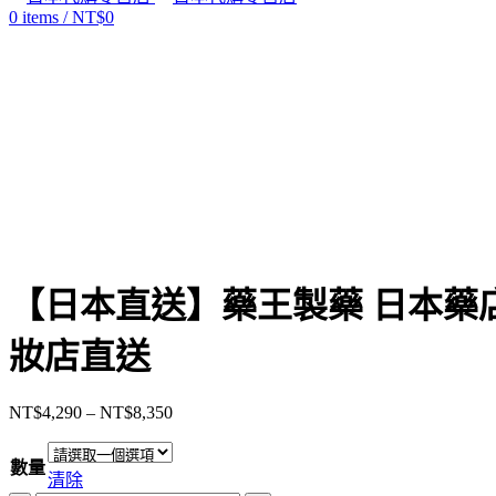
0
items
/
NT$
0
Click to enlarge
【日本直送】藥王製藥 日本藥店 
妝店直送
NT$
4,290
–
NT$
8,350
價
格
數量
範
清除