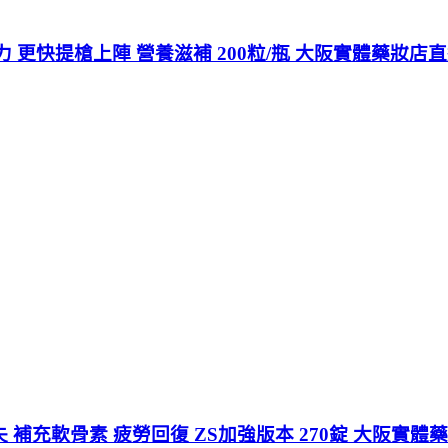
 更快提槍上陣 營養滋補 200粒/瓶 大阪實體藥妝店
失 補充軟骨素 疲勞回復 ZS加強版本 270錠 大阪實體