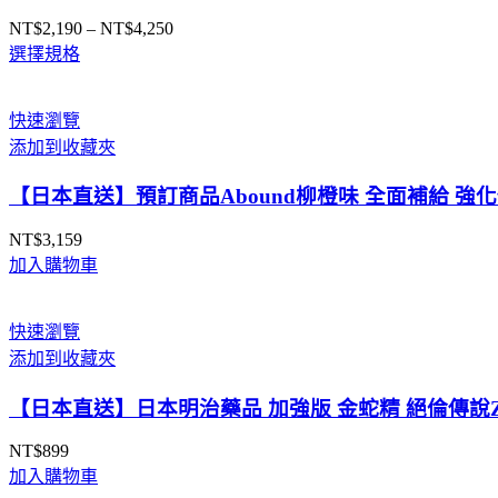
NT$
2,190
–
NT$
4,250
價
選擇規格
格
範
圍：
快速瀏覽
NT$2,190
添加到收藏夾
到
NT$4,250
【日本直送】預訂商品Abound柳橙味 全面補給 強化修復力 
NT$
3,159
加入購物車
快速瀏覽
添加到收藏夾
【日本直送】日本明治藥品 加強版 金蛇精 絕倫傳說Z 
NT$
899
加入購物車