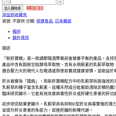
圍：
【日
NT$4,290
立即購買
加入購物車
本
到
添加到收藏夾
直
NT$8,350
貨號:
送】
不提供
分類:
保健食品
,
日本藥妝
藥
描述
王
額外資訊
製
藥
描述
日
「新肝寶精」是一款調節喝酒聚餐前後營養平衡的產品，支持
本
產品中含有穀胱甘肽酵母萃取物、含有水飛薊素的乳薊萃取物
藥
適合壓力大的現代人在喝酒或熬夜前養成健康習慣，並助益於
店
新
肝炎被譽為「國病」，而新肝寶精配方中的乳薊草則是強效的
肝
乳薊草的種子富含乳薊素，這種天然成分能幫助清除淤積的膽
寶
臨床研究顯示，它能有效改善病毒性肝炎或肝硬化患者的肝功
精
新
初步研究結果更顯示，乳薊草具有抑制B型肝炎病毒繁殖的潛
肝
並提升肝炎患者的免疫力，促進肝臟的新陳代謝。
宝