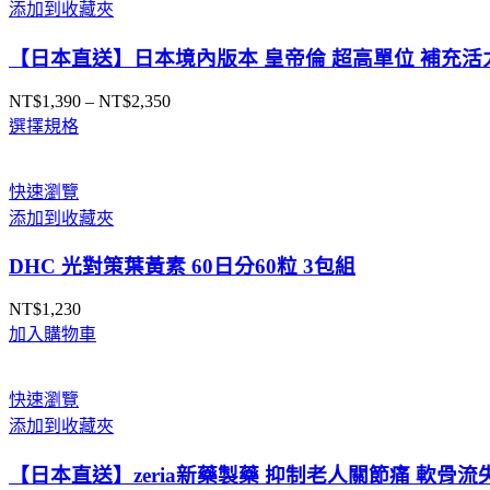
添加到收藏夾
到
NT$66,590
【日本直送】日本境內版本 皇帝倫 超高單位 補充活力
NT$
1,390
–
NT$
2,350
價
選擇規格
格
範
圍：
快速瀏覽
NT$1,390
添加到收藏夾
到
NT$2,350
DHC 光對策葉黃素 60日分60粒 3包組
NT$
1,230
加入購物車
快速瀏覽
添加到收藏夾
【日本直送】zeria新藥製藥 抑制老人關節痛 軟骨流