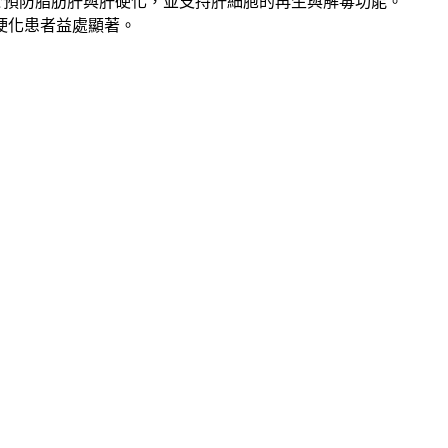
於預防脂肪肝與肝硬化，並支持肝細胞的再生與解毒功能。
硬化患者益處顯著。