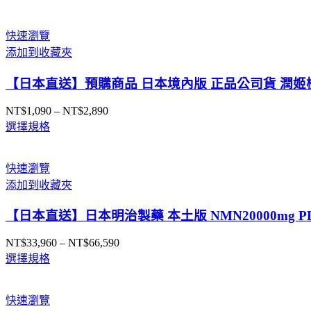
店
直
快速瀏覽
送
添加到收藏夾
數
量
【日本直送】預購商品 日本境內版 正品公司貨 潤姬桃
NT$
1,090
–
NT$
2,890
價
選擇規格
格
範
圍：
快速瀏覽
NT$1,090
添加到收藏夾
到
NT$2,890
【日本直送】日本明治製藥 本土版 NMN20000mg 
NT$
33,960
–
NT$
66,590
價
選擇規格
格
範
圍：
快速瀏覽
NT$33,960