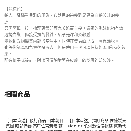
【深棕色】
給人一種穩重典雅的印象。布朗尼的染髮劑是專為白髮設計的髮
膜。
只需簡單一按，梳理頭發即可完美遮蓋白髮。濃密的泡沫能夠有效
遮掩白髮，修護受損的髮質，賦予光澤和柔軟感。
滲透到受損髮質內部的空洞中，同時在發表面形成一層保護膜。
也許你認為顏色會很快褪去，但是使用一次可以保持約3周的持久效
果。
配有梳子式設計，附帶可清除附著在皮膚上的髮膜的卸妝液。
相關商品
【日本直送】預訂商品 日本朝日
【日本直送】預訂商品 佐藤製藥
集團 眼部保養 高單位葉黃素 預
Picolax 低刺激性便祕藥 幫助代