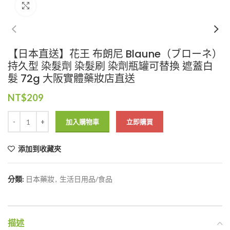
Click to enlarge
【日本直送】花王 布朗尼 Blaune（ブローネ）
持久型 染髮劑 染髮刷 染劑瓶罐可替換 遮蓋白
髮 72g 大阪實體藥妝店直送
NT$
209
加入購物車
立即購買
添加到收藏夾
分類:
日本藥妝
,
生活日用品/食品
描述