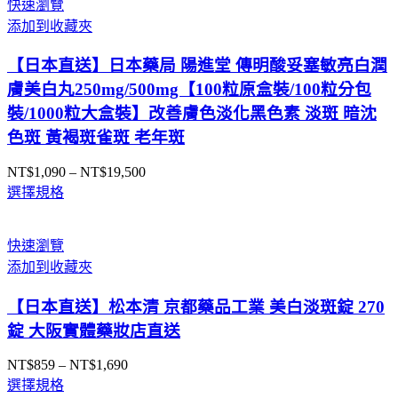
快速瀏覽
NT$8,890
添加到收藏夾
到
NT$75,000
【日本直送】日本藥局 陽進堂 傳明酸妥塞敏亮白潤
膚美白丸250mg/500mg【100粒原盒裝/100粒分包
裝/1000粒大盒裝】改善膚色淡化黑色素 淡斑 暗沈
色斑 黃褐斑雀斑 老年斑
NT$
1,090
–
NT$
19,500
價
選擇規格
格
範
圍：
快速瀏覽
NT$1,090
添加到收藏夾
到
NT$19,500
【日本直送】松本清 京都藥品工業 美白淡斑錠 270
錠 大阪實體藥妝店直送
NT$
859
–
NT$
1,690
價
選擇規格
格