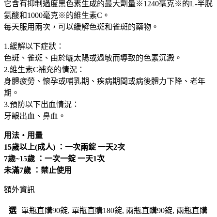
它含有抑制過度黑色素生成的最大劑量※1240毫克※的L-半胱
White
氨酸和1000毫克※的維生素C。
C
Clear
每天服用兩次，可以緩解色斑和雀斑的藥物。
最
1.緩解以下症狀：
新
色斑、雀斑、由於曬太陽或過敏而導致的色素沉澱。
美
2.維生素C補充的情況：
白
身體疲勞、懷孕或哺乳期、疾病期間或病後體力下降、老年
錠
期。
淡
3.預防以下出血情況：
斑
牙齦出血、鼻血。
美
白
用法・用量
丸
15歲以上(成人) ：一次兩錠 一天2次
淨
7歲~15歲 ：一次一錠 一天1次
白
未滿7歲 ：禁止使用
透
亮
額外資訊
90
錠
選
單瓶直購90錠, 單瓶直購180錠, 兩瓶直購90錠, 兩瓶直購
180