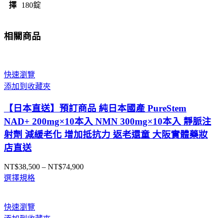
擇
180錠
錠
大
阪
相關商品
實
體
藥
快速瀏覽
妝
添加到收藏夾
店
直
【日本直送】預訂商品 純日本國產 PureStem
送
NAD+ 200mg×10本入 NMN 300mg×10本入 靜脈注
數
射劑 減緩老化 增加抵抗力 返老還童 大阪實體藥妝
量
店直送
NT$
38,500
–
NT$
74,900
價
選擇規格
格
範
圍：
快速瀏覽
NT$38,500