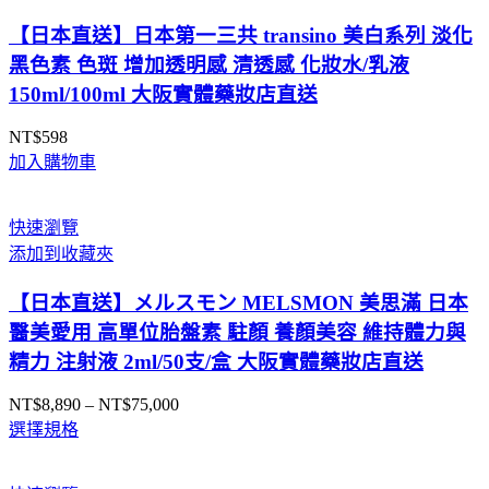
【日本直送】日本第一三共 transino 美白系列 淡化
黑色素 色斑 增加透明感 清透感 化妝水/乳液
150ml/100ml 大阪實體藥妝店直送
NT$
598
加入購物車
快速瀏覽
添加到收藏夾
【日本直送】メルスモン MELSMON 美思滿 日本
醫美愛用 高單位胎盤素 駐顏 養顏美容 維持體力與
精力 注射液 2ml/50支/盒 大阪實體藥妝店直送
NT$
8,890
–
NT$
75,000
價
選擇規格
格
範
圍：