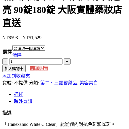
亮 90錠180錠 大阪實體藥妝店
直送
NT$
598
–
NT$
1,529
價
格
選擇
範
清除
圍：
【日
NT$598
立即購買
加入購物車
本
到
添加到收藏夾
直
NT$1,529
貨號:
送】
不提供
分類:
第二、三類醫藥品
,
美容美白
第
描述
一
額外資訊
三
共
描述
2023
年
「Tranexamic White C Clear」能從體內對抗色斑和雀斑。
Tranexamic