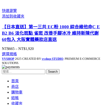
範
圍：
快速瀏覽
NT$859
添加到收藏夾
到
NT$1,690
【日本直送】第一三共 EC粉 1000 綜合維他命C E
B2 B6 淡化斑點 雀斑 改善手腳冰冷 維持新陳代謝
60包入 大阪實體藥妝店直送
NT$
665
–
NT$
1,920
價
選擇規格
格
VVSHOP
2025 CREATED BY
vvshop STUDIO
. PREMIUM E-COMMERCE
範
SOLUTIONS.
圍：
NT$665
Search
到
NT$1,920
首頁
商店
購物車
結帳
收藏夾