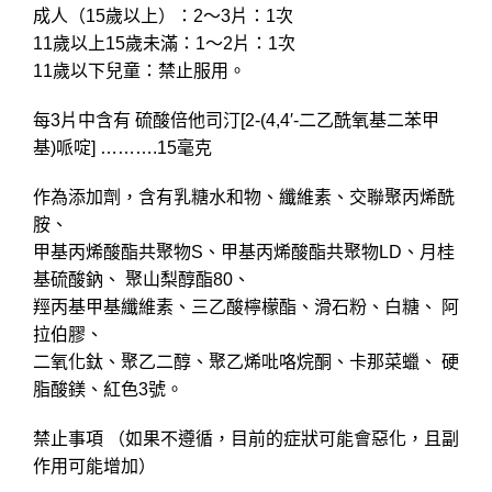
成人（15歲以上）：2～3片：1次
11歲以上15歲未滿：1～2片：1次
11歲以下兒童：禁止服用。
每3片中含有 硫酸倍他司汀[2-(4,4′-二乙酰氧基二苯甲
基)哌啶] ……….15毫克
作為添加劑，含有乳糖水和物、纖維素、交聯聚丙烯酰
胺、
甲基丙烯酸酯共聚物S、甲基丙烯酸酯共聚物LD、月桂
基硫酸鈉、 聚山梨醇酯80、
羥丙基甲基纖維素、三乙酸檸檬酯、滑石粉、白糖、 阿
拉伯膠、
二氧化鈦、聚乙二醇、聚乙烯吡咯烷酮、卡那菜蠟、 硬
脂酸鎂、紅色3號。
禁止事項 （如果不遵循，目前的症狀可能會惡化，且副
作用可能增加）