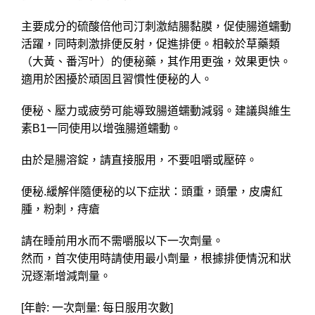
主要成分的硫酸倍他司汀刺激結腸黏膜，促使腸道蠕動
活躍，同時刺激排便反射，促進排便。相較於草藥類
（大黃、番泻叶）的便秘藥，其作用更強，效果更快。
適用於困擾於頑固且習慣性便秘的人。
便秘、壓力或疲勞可能導致腸道蠕動減弱。建議與維生
素B1一同使用以增強腸道蠕動。
由於是腸溶錠，請直接服用，不要咀嚼或壓碎。
便秘.緩解伴隨便秘的以下症狀：頭重，頭暈，皮膚紅
腫，粉刺，痔瘡
請在睡前用水而不需嚼服以下一次劑量。
然而，首次使用時請使用最小劑量，根據排便情況和狀
況逐漸增減劑量。
[年齡: 一次劑量: 每日服用次數]