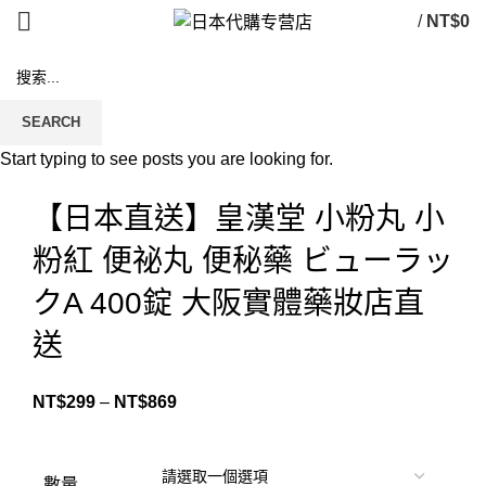
/
NT$
0
SEARCH
Start typing to see posts you are looking for.
Click to enlarge
【日本直送】皇漢堂 小粉丸 小
粉紅 便祕丸 便秘藥 ビューラッ
クA 400錠 大阪實體藥妝店直
送
NT$
299
–
NT$
869
數量