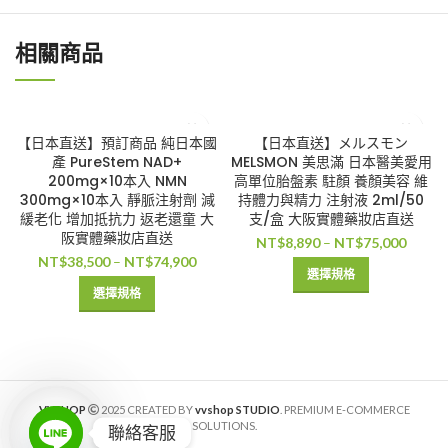
相關商品
【日本直送】預訂商品 純日本國
【日本直送】メルスモン
產 PureStem NAD+
MELSMON 美思滿 日本醫美愛用
200mg×10本入 NMN
高單位胎盤素 駐顏 養顏美容 維
300mg×10本入 靜脈注射劑 減
持體力與精力 注射液 2ml/50
緩老化 增加抵抗力 返老還童 大
支/盒 大阪實體藥妝店直送
阪實體藥妝店直送
NT$
8,890
–
NT$
75,000
NT$
38,500
–
NT$
74,900
選擇規格
選擇規格
VVSHOP
2025 CREATED BY
vvshop STUDIO
. PREMIUM E-COMMERCE
SOLUTIONS.
聯絡客服