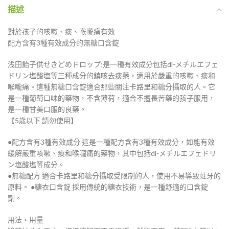
描述
對於孩子的咳嗽、痰、喉嚨痛有效
配方含有3種有效成分的無糖口含錠
浅田飴子供せきどめドロップ;是一種有效成分包括dl-メチルエフェ
ドリン塩酸塩等三種成分的鎮咳去痰藥，適用於嚴重的咳嗽、痰和
喉嚨痛。這種無糖口含錠適合那些關注卡路里和糖分攝取的人。它
是一種葡萄口味的藥物，不含薄荷，適合不擅長苦藥的孩子服用，
是一種甘美口服的良藥。
【5歲以下 請勿使用】
●配方含有3種有效成分 這是一種配方含有3種有效成分，如能有效
緩解嚴重咳嗽、痰和喉嚨痛的藥物，其中包括dl-メチルエフェドリ
ン塩酸塩等成分。
●無糖配方 適合卡路里和糖分攝取受限制的人，使用不易導致蛀牙的
原料。 ●糖衣口含錠 採用傳統的糖衣技術，是一種舒適的口含錠
劑。
用法・用量