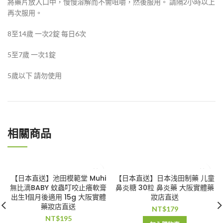
將藥片放入口中，慢慢溶解而不需咀嚼，然後服用。 請隔2小時以上
再次服用。
8至14歲 一次2錠 每日6次
5至7歲 一次1錠
5歲以下 請勿使用
相關商品
【日本直送】池田模範堂 Muhi
【日本直送】日本浅田制藥 儿童
無比滴BABY 蚊蟲叮咬止癢軟膏
鼻炎糖 30粒 鼻炎藥 大阪實體藥
出生1個月後適用 15g 大阪實體
妝店直送
藥妝店直送
NT$
179
NT$
195