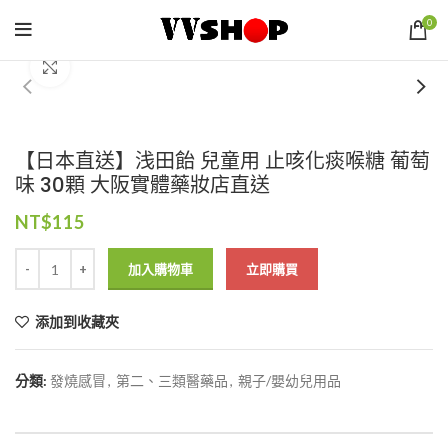
0
Click to enlarge
【日本直送】浅田飴 兒童用 止咳化痰喉糖 葡萄
味 30顆 大阪實體藥妝店直送
NT$
115
加入購物車
立即購買
添加到收藏夾
分類:
發燒感冒
,
第二、三類醫藥品
,
親子/嬰幼兒用品