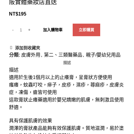
阪實體藥妝店直送
NT$
195
加入購物車
立即購買
添加到收藏夾
分類:
皮膚外用
,
第二、三類醫藥品
,
親子/嬰幼兒用品
描述
描述
適用於生後1個月以上的止癢膏，呈膏狀方便使用
瘙癢，蚊蟲叮咬，痱子，皮疹，濕疹，蕁麻疹，皮膚炎
症，凍傷，瘡皆可使用
這款膏狀止癢藥適用於嬰兒嬌嫩的肌膚，無刺激且使用
舒適。
具有保護肌膚的效果
潤澤的膏狀產品能夠有效保護肌膚。質地滋潤，易於塗