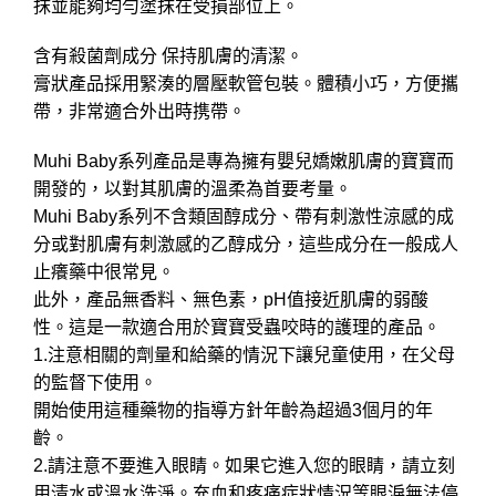
抹並能夠均勻塗抹在受損部位上。
含有殺菌劑成分 保持肌膚的清潔。
膏狀產品採用緊湊的層壓軟管包裝。體積小巧，方便攜
帶，非常適合外出時携帶。
Muhi Baby系列產品是專為擁有嬰兒嬌嫩肌膚的寶寶而
開發的，以對其肌膚的溫柔為首要考量。
Muhi Baby系列不含類固醇成分、帶有刺激性涼感的成
分或對肌膚有刺激感的乙醇成分，這些成分在一般成人
止癢藥中很常見。
此外，產品無香料、無色素，pH值接近肌膚的弱酸
性。這是一款適合用於寶寶受蟲咬時的護理的產品。
1.注意相關的劑量和給藥的情況下讓兒童使用，在父母
的監督下使用。
開始使用這種藥物的指導方針年齡為超過3個月的年
齡。
2.請注意不要進入眼睛。如果它進入您的眼睛，請立刻
用清水或溫水洗淨。充血和疼痛症狀情況等眼淚無法停