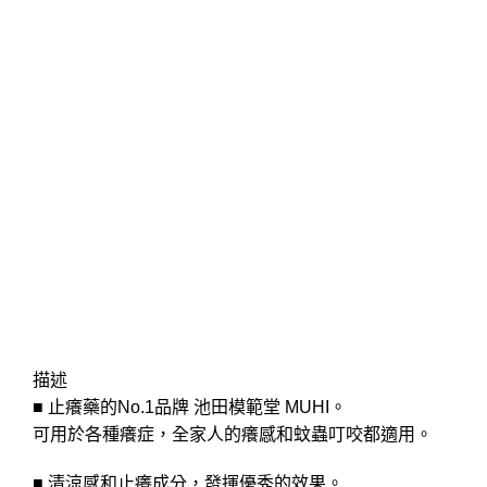
Click to enlarge
描述
■ 止癢藥的No.1品牌 池田模範堂 MUHI。
可用於各種癢症，全家人的癢感和蚊蟲叮咬都適用。
■ 清涼感和止癢成分，發揮優秀的效果。