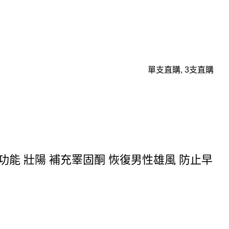
單支直購, 3支直購
功能 壯陽 補充睪固酮 恢復男性雄風 防止早