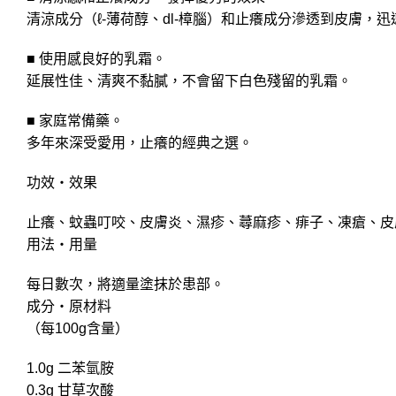
清涼成分（ℓ-薄荷醇、dl-樟腦）和止癢成分滲透到皮膚，
■ 使用感良好的乳霜。
延展性佳、清爽不黏膩，不會留下白色殘留的乳霜。
■ 家庭常備藥。
多年來深受愛用，止癢的經典之選。
功效・效果
止癢、蚊蟲叮咬、皮膚炎、濕疹、蕁麻疹、痱子、凍瘡、皮
用法・用量
每日數次，將適量塗抹於患部。
成分・原材料
（每100g含量）
1.0g 二苯氫胺
0.3g 甘草次酸