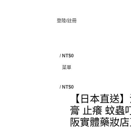
登陸/註冊
/
NT$
0
菜單
/
NT$
0
【日本直送】池
膏 止癢 蚊蟲叮
阪實體藥妝店