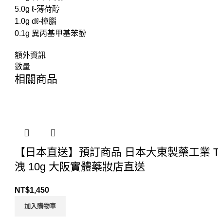
5.0g ℓ-薄荷醇
1.0g dℓ-樟腦
0.1g 異丙基甲基苯酚
額外資訊
數量
相關商品
【日本直送】預訂商品 日本大東製藥工業 T
洩 10g 大阪實體藥妝店直送
NT$
1,450
加入購物車