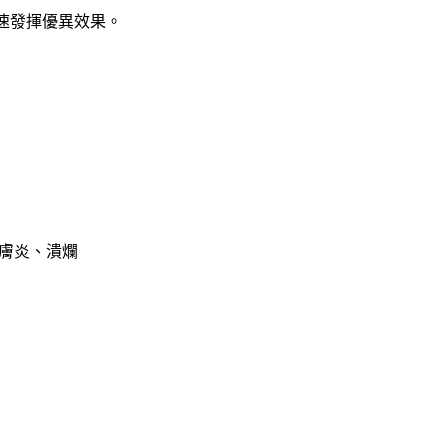
迅速發揮優異效果。
膚炎、潰爛