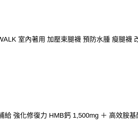
IMWALK 室內著用 加壓束腿襪 預防水腫 瘦腿襪
強化修復力 HMB鈣 1,500mg ＋ 高效胺基酸 1