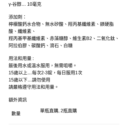
γ-谷醇… 10毫克
添加劑：
檸檬酸鈣水合物、無水矽酸、羥丙基纖維素、鎂硬脂
酸、纖維素、
羥丙基甲基纖維素、赤藻糖醇、維生素B2、二氧化鈦、
阿拉伯膠、碳酸鈣、滑石、白糖
用法和用量 :
飯後用水或溫水服用，無需咀嚼。
15歲以上…每次2-3錠，每日服用1次
15歲以下…請勿使用
請嚴格遵守用法和用量。
額外資訊
單瓶直購, 2瓶直購
數量