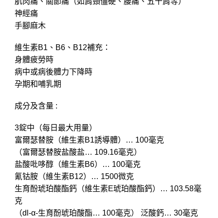
肌肉痛、關節痛（如肩頸僵硬、腰痛、五十肩等）
神經痛
手腳麻木
維生素B1、B6、B12補充：
身體疲勞時
病中或病後體力下降時
孕期和哺乳期
成分及含量 :
3錠中（每日最大用量）
富爾瑟替胺（維生素B1誘導體）… 100毫克
（富爾瑟替胺盐酸盐… 109.16毫克）
盐酸吡哆醇（維生素B6）… 100毫克
氰钴胺（維生素B12）… 1500微克
生育酚琥珀酸酯鈣（維生素E琥珀酸酯鈣）… 103.58毫
克
（dl-α-生育酚琥珀酸酯… 100毫克） 泛酸鈣… 30毫克