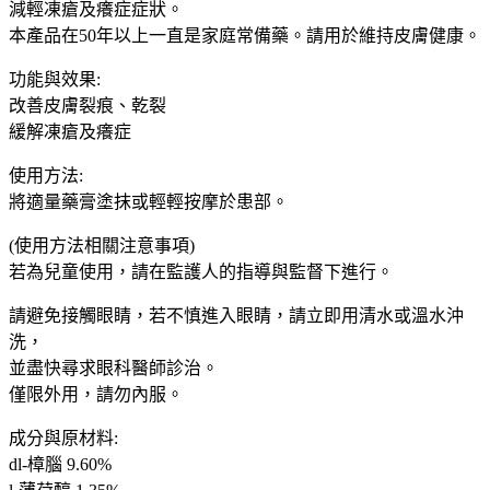
減輕凍瘡及癢症症狀。
士
本產品在50年以上一直是家庭常備藥。請用於維持皮膚健康。
家
庭
功能與效果:
常
改善皮膚裂痕、乾裂
備
緩解凍瘡及癢症
藥
使用方法:
膏
將適量藥膏塗抹或輕輕按摩於患部。
面
速
(使用方法相關注意事項)
力
若為兒童使用，請在監護人的指導與監督下進行。
達
母
請避免接觸眼睛，若不慎進入眼睛，請立即用清水或溫水沖
輕
洗，
度
並盡快尋求眼科醫師診治。
刀
僅限外用，請勿內服。
燙
成分與原材料:
傷
dl-樟腦 9.60%
蚊