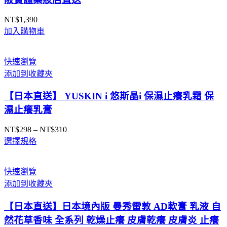
NT$
1,390
加入購物車
快速瀏覽
添加到收藏夾
【日本直送】 YUSKIN i 悠斯晶i 保濕止癢乳霜 保
濕止癢乳膏
NT$
298
–
NT$
310
價
選擇規格
格
範
圍：
快速瀏覽
NT$298
添加到收藏夾
到
NT$310
【日本直送】日本境內版 曼秀雷敦 AD軟膏 乳液 自
然花草香味 全系列 乾燥止癢 皮膚乾癢 皮膚炎 止癢