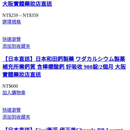
大阪實體藥妝店直送
NT$
259
–
NT$
359
價
選擇規格
格
範
圍：
快速瀏覽
NT$259
添加到收藏夾
到
NT$359
【日本直送】日本和田鈣製藥 ワダカルシウム製薬
補充所需鈣質 含檸檬酸鈣 好吸收 900錠/2個月 大阪
實體藥妝店直送
NT$
600
加入購物車
快速瀏覽
添加到收藏夾