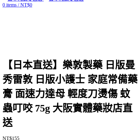
0
items
/
NT$
0
Click to enlarge
【日本直送】樂敦製藥 日版曼
秀雷敦 日版小護士 家庭常備藥
膏 面速力達母 輕度刀燙傷 蚊
蟲叮咬 75g 大阪實體藥妝店直
送
NT$
155