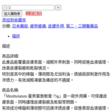
【日
立即購買
加入購物車
本
添加到收藏夾
直
分類:
送】
日本藥妝
,
疲勞痠痛
,
皮膚外用
,
第二、三類醫藥品
樂
描述
敦
製
描述
藥
商品詳細:
日
此產品能覆蓋皮膚表面，減輕外界刺激，同時促進血液循環，
版
改善皮膚裂痕和乾裂情況。
曼
特別是其中的樟腦、薄荷醇及尤加利油，透過局部刺激作用及
秀
滲透力，有效減輕凍瘡及癢症的不適感。
雷
敦
商品名稱:
日
「Mentholatum 曼秀雷敦軟膏 75g」是一款外用藥，可保護皮
版
膚表面，同時護理皮膚裂痕及乾裂等問題。
小
有效成分樟腦和薄荷醇可迅速滲透皮膚，促進患部血液循環，
護