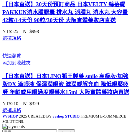
【日本直送】30天份預訂商品 日本VELTY 絲蓓緹
PAKKUN消水腫膠囊 排水丸 消腫丸 消水丸 大容量
42粒/14天份 90粒/30天份 大阪實體藥妝店直送
NT$
525
–
NT$
998
價
選擇規格
格
範
圍：
快速瀏覽
NT$525
添加到收藏夾
到
NT$998
【日本直送】日本LINO獅王製藥 smile 高級版/加強
版DX 滴眼液 保濕潤眼液 滋潤緩解充血 降低眼壓疲
勞 年齡或用眼過度眼藥水15ml 大阪實體藥妝店直送
NT$
210
–
NT$
329
價
選擇規格
格
VVSHOP
2025 CREATED BY
vvshop STUDIO
. PREMIUM E-COMMERCE
範
SOLUTIONS.
圍：
NT$210