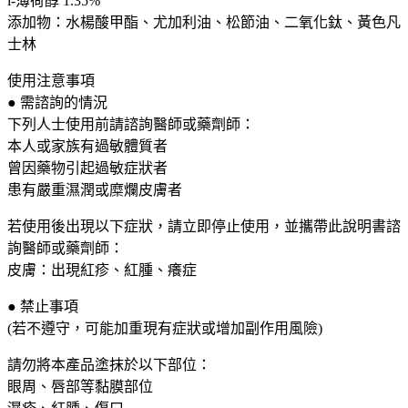
l-薄荷醇 1.35%
蟲
添加物：水楊酸甲酯、尤加利油、松節油、二氧化鈦、黃色凡
叮
士林
咬
75g
使用注意事項
大
● 需諮詢的情況
阪
下列人士使用前請諮詢醫師或藥劑師：
實
本人或家族有過敏體質者
體
曾因藥物引起過敏症狀者
藥
患有嚴重濕潤或糜爛皮膚者
妝
店
若使用後出現以下症狀，請立即停止使用，並攜帶此說明書諮
直
詢醫師或藥劑師：
送
皮膚：出現紅疹、紅腫、癢症
數
量
● 禁止事項
(若不遵守，可能加重現有症狀或增加副作用風險)
請勿將本產品塗抹於以下部位：
眼周、唇部等黏膜部位