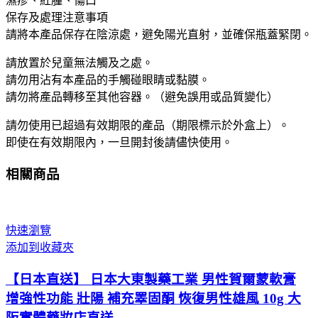
濕疹、紅腫、傷口
保存及處理注意事項
請將本產品保存在陰涼處，避免陽光直射，並確保瓶蓋緊閉。
請放置於兒童無法觸及之處。
請勿用沾有本產品的手觸碰眼睛或黏膜。
請勿將產品轉移至其他容器。（避免誤用或品質變化）
請勿使用已超過有效期限的產品（期限標示於外盒上）。
即使在有效期限內，一旦開封後請儘快使用。
相關商品
快速瀏覽
添加到收藏夾
【日本直送】 日本大東製藥工業 男性賀爾蒙軟膏
增強性功能 壯陽 補充睪固酮 恢復男性雄風 10g 大
阪實體藥妝店直送