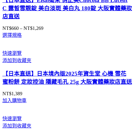
【日本直送】Eisai衛采 俏正美Chocola BB Lucent
C 露皙雪靚錠 美白淡斑 美白丸 180錠 大阪實體藥妝
店直送
NT$
660
–
NT$
1,269
價
選擇規格
格
範
圍：
快速瀏覽
NT$660
添加到收藏夾
到
NT$1,269
【日本直送】日本境內版2025年資生堂 心機 雪花
蜜粉餅 定妝控油 隱藏毛孔 25g 大阪實體藥妝店直送
NT$
1,389
加入購物車
快速瀏覽
添加到收藏夾