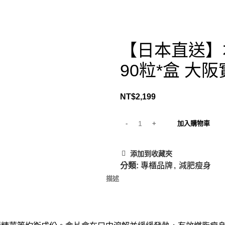
【日本直送】本
90粒*盒 大
NT$
2,199
加入購物車
添加到收藏夾
分類:
專櫃品牌
,
減肥瘦身
描述