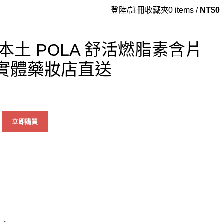
登陸/註冊
收藏夾
0
items
/
NT$
0
土 POLA 舒活燃脂素含片
阪實體藥妝店直送
立即購買