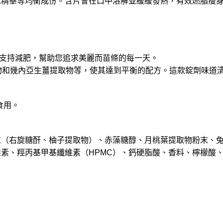
洲荳蔻精華等均衡成份。含片會在口中溶解並緩緩發熱，有效燃脂瘦
支持減肥，幫助您追求美麗而苗條的每一天。
取物和幾內亞生薑提取物等，使其達到平衡的配方。這款錠劑味道
食用。
末（右旋糖酐、柚子提取物）、赤藻糖醇、月桃葉提取物粉末、
素、羥丙基甲基纖維素（HPMC）、鈣硬脂酸、香料、檸檬酸、