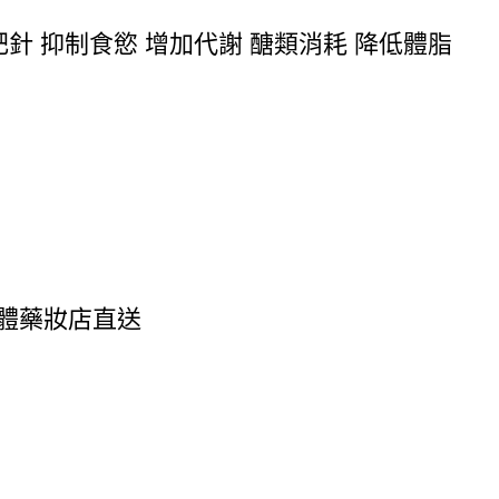
支入 減肥針 抑制食慾 增加代謝 醣類消耗 降低體脂
阪實體藥妝店直送