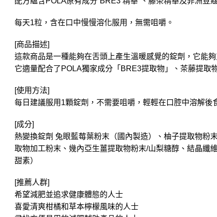
配方蘊含POLA原有成分“BRE3 精華”、藤茶精華及非
每天1粒，含在口中慢慢溶化服用，無需咀嚼。
[商品描述]
這款商品是一種能夠在舌頭上產生溫暖感覺的錠劑，它能夠
它適量配合了POLA獨家成分「BRE3提取物」、茶藤提
[使用方法]
每日建議服用1顆錠劑，不需要咀嚼，輕輕在口腔中溶解後
[成分]
熱變換錠劑 兔眼藍莓葉粉末（國內製造）、柚子提取物粉
取物加工粉末、幾內亞生薑提取物粉末/山梨糖醇、結晶纖維
甜素）
[推薦人群]
希望減肥並追求健康體態的人士
喜愛清爽柑橘和草本檸檬風味的人士