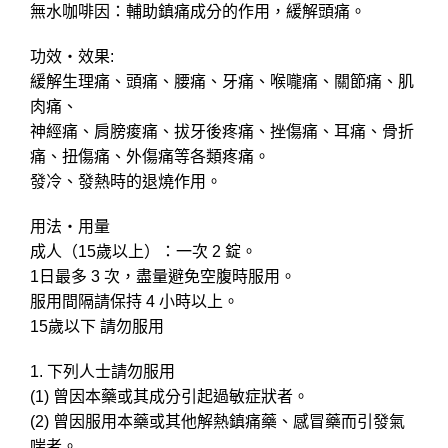
無水咖啡因：輔助鎮痛成分的作用，緩解頭痛。
功效・效果:
緩解生理痛、頭痛、腰痛、牙痛、喉嚨痛、關節痛、肌
肉痛、
神經痛、肩膀痠痛、拔牙後疼痛、挫傷痛、耳痛、骨折
痛、扭傷痛、外傷痛等各類疼痛。
發冷、發熱時的退燒作用。
用法・用量
成人（15歲以上）：一次 2 錠。
1日最多 3 次，盡量避免空腹時服用。
服用間隔請保持 4 小時以上。
15歲以下 請勿服用
1. 下列人士請勿服用
(1) 曾因本藥或其成分引起過敏症狀者。
(2) 曾因服用本藥或其他解熱鎮痛藥、感冒藥而引發氣
喘者。