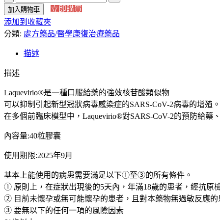
立即購買
加入購物車
本
添加到收藏夾
直
分類:
送】
處方藥品/醫學康復治療藥品
日
描述
本
MSD
描述
製
藥
Laquevirio®是一種口服給藥的強效核苷酸類似物
Covid-
可以抑制引起新型冠狀病毒感染症的SARS-CoV-2病毒的增殖
19
在多個前臨床模型中，Laquevirio®對SARS-CoV-2的預
治
療
內容量:40粒膠囊
藥
molnupiravir
使用期限:2025年9月
抗
SARS
基本上能使用的病患需要滿足以下①至③的所有條件。
抗
① 原則上，在症狀出現後的5天內，年滿18歲的患者，經抗原
冠
② 目前未懷孕或無可能懷孕的患者，且對本藥物無過敏反應的
狀
③ 要無以下的任何一項的風險因素
病