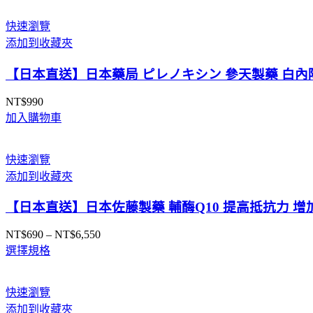
快速瀏覽
添加到收藏夾
【日本直送】日本藥局 ピレノキシン 參天製藥 白內障 
NT$
990
加入購物車
快速瀏覽
添加到收藏夾
【日本直送】日本佐藤製藥 輔酶Q10 提高抵抗力 增
NT$
690
–
NT$
6,550
價
選擇規格
格
範
圍：
快速瀏覽
NT$690
添加到收藏夾