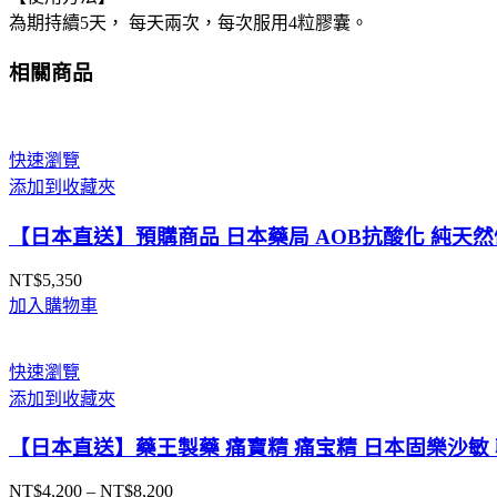
體
為期持續5天， 每天兩次，每次服用4粒膠囊。
藥
妝
相關商品
店
直
送
數
快速瀏覽
量
添加到收藏夾
【日本直送】預購商品 日本藥局 AOB抗酸化 純天然健
NT$
5,350
加入購物車
快速瀏覽
添加到收藏夾
【日本直送】藥王製藥 痛寶精 痛宝精 日本固樂沙敏 
NT$
4,200
–
NT$
8,200
價