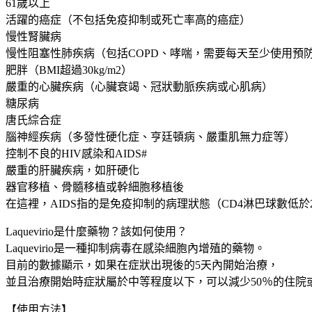
61歲以上
毒
活躍的癌症（不包括免疫抑制或死亡率高的癌症）
劑
慢性腎臟病
預
慢性阻塞性肺疾病（包括COPD、哮喘，需要每天至少使用預
防
肥胖（BMI超過30kg/m2）
重
嚴重的心臟疾病（心臟衰竭、冠狀動脈疾病或心肌病）
症
糖尿病
減
唐氏綜合症
少
腦神經疾病（多發性硬化症、亨廷頓病、嚴重肌無力症等）
後
控制不良的HIV感染和AIDS#
遺
嚴重的肝臟疾病，如肝硬化
症
器官移植、骨髓移植或幹細胞移植後
產
在這裡，AIDS指的是免疫抑制的病理狀態（CD4淋巴球數低於200/mm3
生
40
Laquevirio是什麼藥物？該如何使用？
粒
Laquevirio是一種抑制病毒在感染細胞內增殖的藥物。
大
目前的數據顯示，如果在症狀出現後的5天內開始治療，
阪
並且治療開始時症狀屬於中等程度以下，可以減少50％的住院
實
【使用方法】