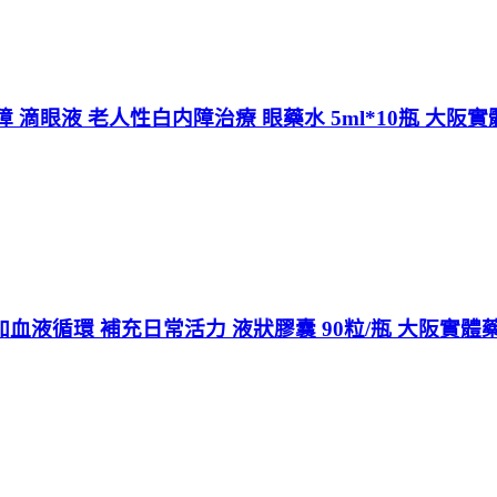
滴眼液 老人性白内障治療 眼藥水 5ml*10瓶 大阪
加血液循環 補充日常活力 液狀膠囊 90粒/瓶 大阪實體