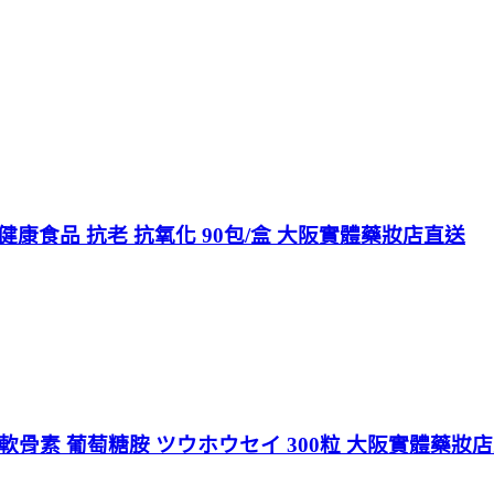
康食品 抗老 抗氧化 90包/盒 大阪實體藥妝店直送
軟骨素 葡萄糖胺 ツウホウセイ 300粒 大阪實體藥妝