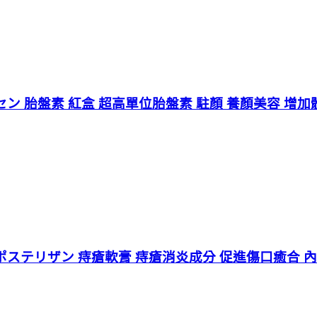
セン 胎盤素 紅盒 超高單位胎盤素 駐顏 養顏美容 增加體
rte 強力ポステリザン 痔瘡軟膏 痔瘡消炎成分 促進傷口癒合