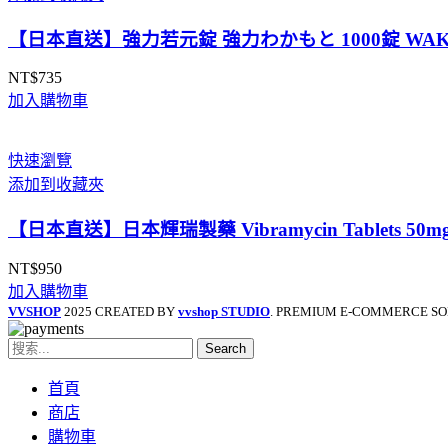
到
NT$6,550
【日本直送】強力若元錠 強力わかもと 1000錠 WA
NT$
735
加入購物車
快速瀏覽
添加到收藏夾
【日本直送】日本輝瑞製藥 Vibramycin Tablets 
NT$
950
加入購物車
VVSHOP
2025 CREATED BY
vvshop STUDIO
. PREMIUM E-COMMERCE SO
Search
首頁
商店
購物車