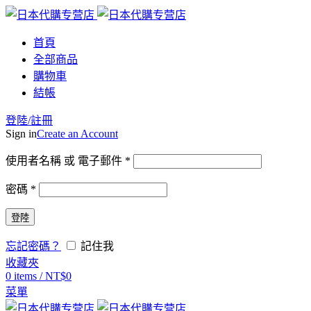
首頁
全部商品
購物車
結帳
登陸/註冊
Sign in
Create an Account
使用者名稱 或 電子郵件
*
密碼
*
登陸
忘記密碼？
記住我
收藏夾
0
items
/
NT$
0
菜單