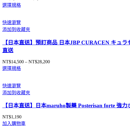
選擇規格
格
範
圍：
快速瀏覽
NT$4,200
添加到收藏夾
到
NT$8,200
【日本直送】預訂商品 日本JBP CURACEN キュラ
直送
NT$
14,500
–
NT$
28,200
價
選擇規格
格
範
圍：
快速瀏覽
NT$14,500
添加到收藏夾
到
NT$28,200
【日本直送】日本maruho製藥 Posterisan fo
NT$
1,190
加入購物車