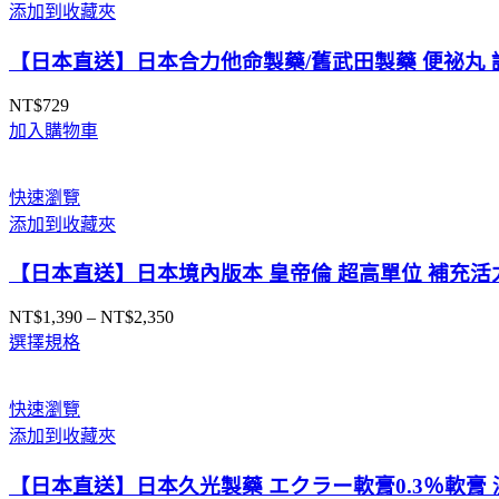
添加到收藏夾
【日本直送】日本合力他命製藥/舊武田製藥 便祕丸 調
NT$
729
加入購物車
快速瀏覽
添加到收藏夾
【日本直送】日本境內版本 皇帝倫 超高單位 補充活力
NT$
1,390
–
NT$
2,350
價
選擇規格
格
範
圍：
快速瀏覽
NT$1,390
添加到收藏夾
到
NT$2,350
【日本直送】日本久光製藥 エクラー軟膏0.3％軟膏 濕