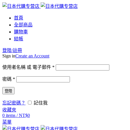
首頁
全部商品
購物車
結帳
登陸/註冊
Sign in
Create an Account
使用者名稱 或 電子郵件
*
密碼
*
登陸
忘記密碼？
記住我
收藏夾
0
items
/
NT$
0
菜單