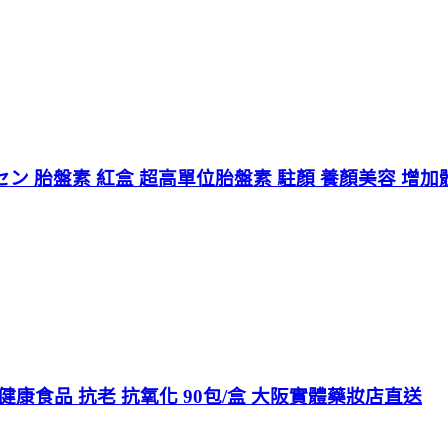
セン 胎盤素 紅盒 超高單位胎盤素 駐顏 養顏美容 增加體
康食品 抗老 抗氧化 90包/盒 大阪實體藥妝店直送