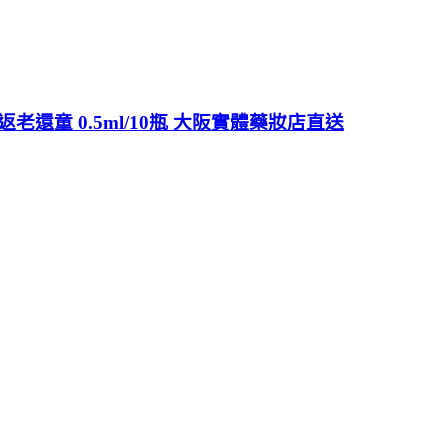
老還童 0.5ml/10瓶 大阪實體藥妝店直送