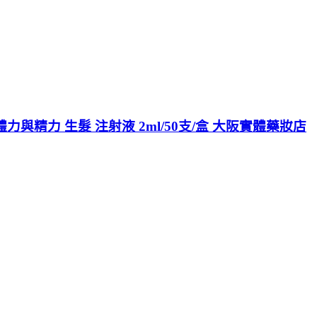
力與精力 生髮 注射液 2ml/50支/盒 大阪實體藥妝店