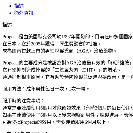
日
描述
本
額外資訊
MSD
製
描述
藥
非
Propecia是由美國默克公司於1997年開發的，目前在60多個
那
在日本，它於2005年獲得了厚生勞動省的批准，
雄
成為國內首款上市的男性脫髮禿頭（AGA）治療藥物。
胺
Propecia的主要成分是被認為對AGA治療最有效的「非那雄胺
片
28
它有望抑制造成掉髮的「二氫睾丸素（DHT）」的增殖。
粒/
通過抑制根本原因，它有助於預防掉髮並促進脫髮改善，是一
盒
服用方法：成年男性每日一次，1次一粒。
男
性
服用時的注意事項：
雄
通常需要連續使用6個月才能確認效果（有時3個月的每日使用
激
如果在連續使用了6個月以上後未觀察到男性型脫髮進展，應
素
● 為發揮Propecia的效果，需要連續服用6個月以上。
進
展