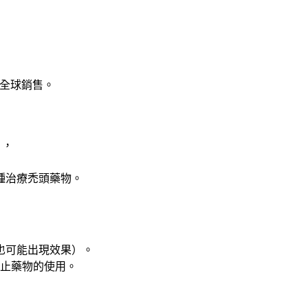
國家全球銷售。
」，
種治療禿頭藥物。
也可能出現效果）。
停止藥物的使用。