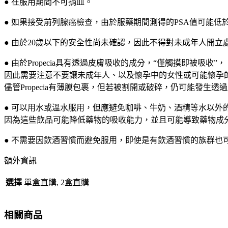
● 在服用期間不可捐血。
延
● 如果接受前列腺癌檢查，由於服藥期間測得的PSA值可能低於正
緩
防
● 由於20歲以下的安全性尚未確認，因此不得對未成年人開立
掉
髮
● 由於Propecia具有透過皮膚吸收的成分，“僅觸摸即被吸收”，
逆
因此需要注意不要讓未成年人、以及懷孕中的女性或可能懷孕
轉
儘管Propecia有薄膜包裹，但若被割開或破碎，仍可能發生透
脫
● 可以用水或溫水服用，但應避免咖啡、牛奶、酒精等水以外
髮
因為這些飲品可能降低藥物的吸收能力，並且可能導致藥物成
禿
頭
● 不需要因飲酒習慣而避免服用，即使是有飲酒習慣的族群也
改
善
額外資訊
前
選擇
單盒直購, 2盒直購
列
腺
肥
相關商品
大