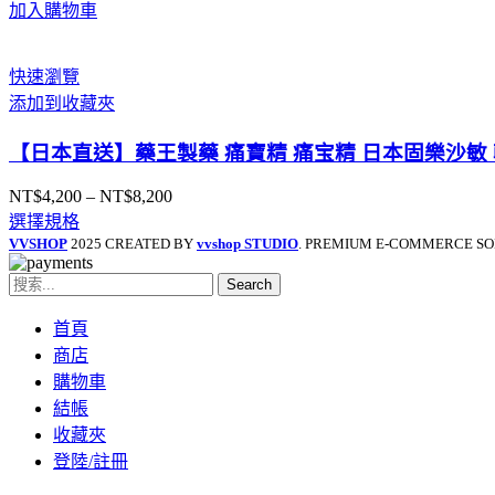
加入購物車
快速瀏覽
添加到收藏夾
【日本直送】藥王製藥 痛寶精 痛宝精 日本固樂沙敏 
NT$
4,200
–
NT$
8,200
價
選擇規格
格
VVSHOP
2025 CREATED BY
vvshop STUDIO
. PREMIUM E-COMMERCE SO
範
圍：
Search
NT$4,200
到
首頁
NT$8,200
商店
購物車
結帳
收藏夾
登陸/註冊