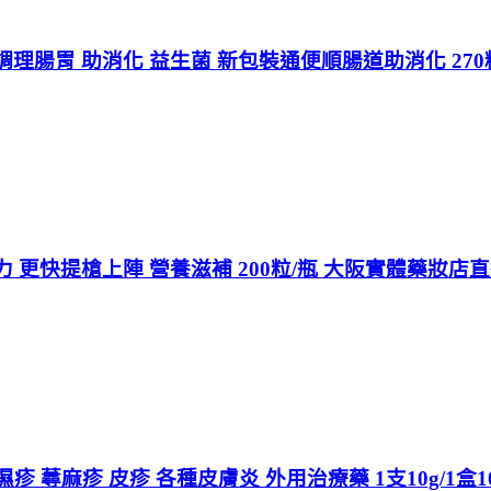
理腸胃 助消化 益生菌 新包裝通便順腸道助消化 27
 更快提槍上陣 營養滋補 200粒/瓶 大阪實體藥妝店
疹 蕁麻疹 皮疹 各種皮膚炎 外用治療藥 1支10g/1盒