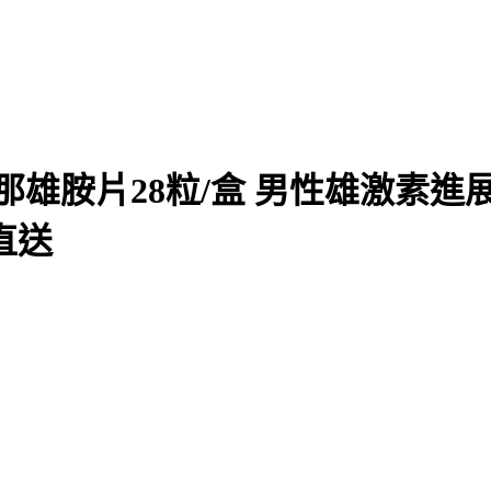
那雄胺片28粒/盒 男性雄激素進展
直送