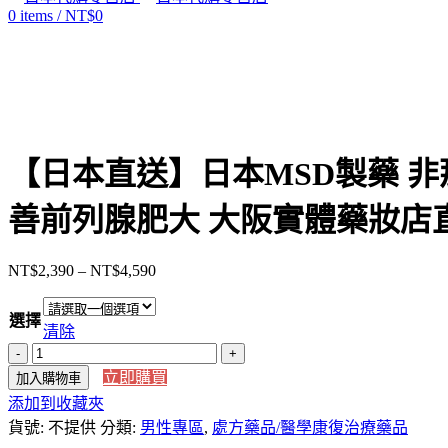
0
items
/
NT$
0
Click to enlarge
【日本直送】日本MSD製藥 非
善前列腺肥大 大阪實體藥妝店
NT$
2,390
–
NT$
4,590
價
格
選擇
範
清除
圍：
【日
NT$2,390
立即購買
加入購物車
本
到
添加到收藏夾
直
NT$4,590
貨號:
送】
不提供
分類:
男性專區
,
處方藥品/醫學康復治療藥品