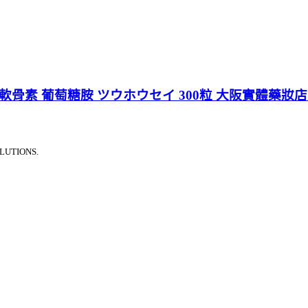
軟骨素 葡萄糖胺 ツウホウセイ 300粒 大阪實體藥妝
LUTIONS.