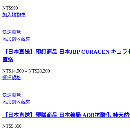
NT$
990
加入購物車
快速瀏覽
添加到收藏夾
【日本直送】預訂商品 日本JBP CURACEN キュラ
直送
NT$
14,500
–
NT$
28,200
價
選擇規格
格
範
圍：
快速瀏覽
NT$14,500
添加到收藏夾
到
NT$28,200
【日本直送】預購商品 日本藥局 AOB抗酸化 純天然健
NT$
5,350