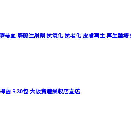
體臍帶血 靜脈注射劑 抗氧化 抗老化 皮膚再生 再生醫療 返
菌 S 30包 大阪實體藥妝店直送