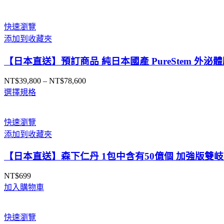
大
阪
快速瀏覽
實
添加到收藏夾
體
藥
【日本直送】預訂商品 純日本國產 PureStem 外泌
妝
店
NT$
39,800
–
NT$
78,600
價
直
選擇規格
格
送
範
數
圍：
快速瀏覽
量
NT$39,800
添加到收藏夾
到
NT$78,600
【日本直送】森下仁丹 1包中含有50億個 加強版雙岐桿
NT$
699
加入購物車
快速瀏覽