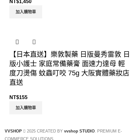
NT$
1,450
加入購物車
【日本直送】樂敦製藥 日版曼秀雷敦 日
版小護士 家庭常備藥膏 面速力達母 輕
度刀燙傷 蚊蟲叮咬 75g 大阪實體藥妝店
直送
NT$
155
加入購物車
VVSHOP
2025 CREATED BY
vvshop STUDIO
. PREMIUM E-
COMMERCE SOLUTIONS.