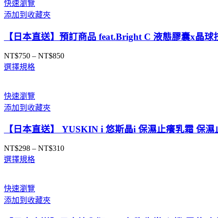
快速瀏覽
添加到收藏夾
【日本直送】預訂商品 feat.Bright C 液態膠囊
NT$
750
–
NT$
850
價
選擇規格
格
範
圍：
快速瀏覽
NT$750
添加到收藏夾
到
NT$850
【日本直送】 YUSKIN i 悠斯晶i 保濕止癢乳霜 保
NT$
298
–
NT$
310
價
選擇規格
格
範
圍：
快速瀏覽
NT$298
添加到收藏夾
到
NT$310