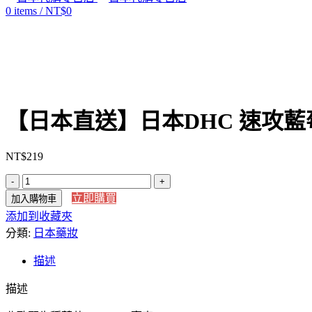
0
items
/
NT$
0
Click to enlarge
【日本直送】日本DHC 速攻藍
NT$
219
【日
立即購買
加入購物車
本
添加到收藏夾
直
分類:
送】
日本藥妝
日
描述
本
DHC
描述
速