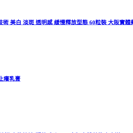
x晶球技術 美白 淡斑 透明感 緩慢釋放型態 60粒裝 大阪實
濕止癢乳膏