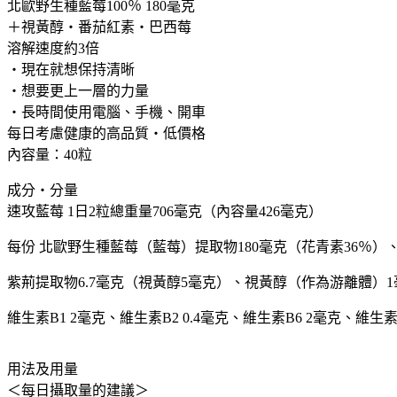
攻
北歐野生種藍莓100％ 180毫克
藍
＋視黃醇・番茄紅素・巴西莓
莓
溶解速度約3倍
護
・現在就想保持清晰
眼
・想要更上一層的力量
丸
・長時間使用電腦、手機、開車
花
每日考慮健康的高品質・低價格
青
內容量：40粒
素
成分・分量
葉
速攻藍莓 1日2粒總重量706毫克（內容量426毫克）
黃
素
每份 北歐野生種藍莓（藍莓）提取物180毫克（花青素36％）
保
健
紫荊提取物6.7毫克（視黃醇5毫克）、視黃醇（作為游離體）1
護
維生素B1 2毫克、維生素B2 0.4毫克、維生素B6 2毫克、維生素B
眼
40
粒
用法及用量
大
＜每日攝取量的建議＞