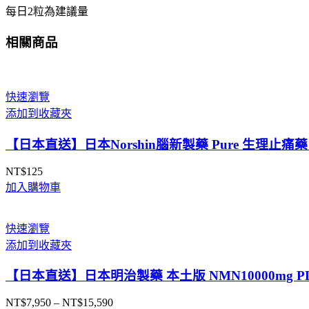
阪
每日2粒為建議量
實
體
相關商品
藥
妝
店
快速瀏覽
直
添加到收藏夾
送
數
【日本直送】日本Norshin腦新製藥 Pure 生理止
量
NT$
125
加入購物車
快速瀏覽
添加到收藏夾
【日本直送】日本明治製藥 本土版 NMN10000mg 
NT$
7,950
–
NT$
15,590
價