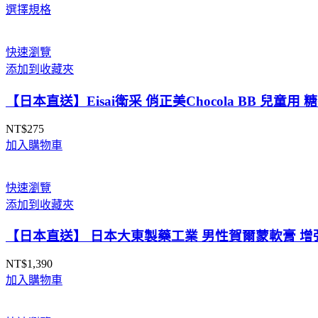
選擇規格
格
範
圍：
快速瀏覽
NT$7,950
添加到收藏夾
到
NT$15,590
【日本直送】Eisai衛采 俏正美Chocola BB 兒童
NT$
275
加入購物車
快速瀏覽
添加到收藏夾
【日本直送】 日本大東製藥工業 男性賀爾蒙軟膏 增強
NT$
1,390
加入購物車