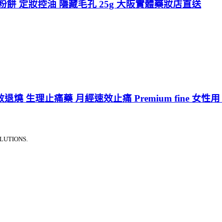
粉餅 定妝控油 隱藏毛孔 25g 大阪實體藥妝店直送
 生理止痛藥 月經速效止痛 Premium fine 女性用
LUTIONS.