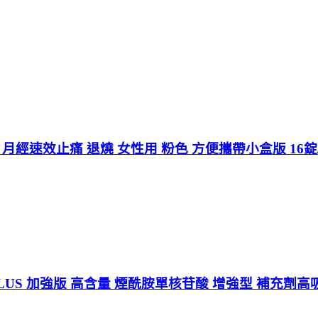
痛藥 月經速效止痛 退燒 女性用 粉色 方便攜帶小盒版 16
PLUS 加強版 高含量 煙酰胺單核苷酸 增強型 補充劑高