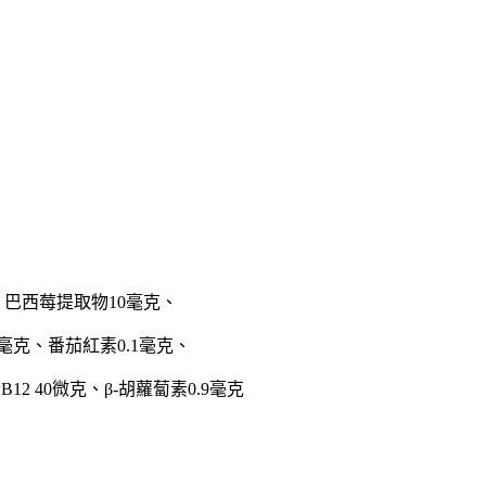
、巴西莓提取物10毫克、
毫克、番茄紅素0.1毫克、
12 40微克、β-胡蘿蔔素0.9毫克