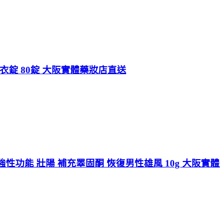
用 糖衣錠 80錠 大阪實體藥妝店直送
性功能 壯陽 補充睪固酮 恢復男性雄風 10g 大阪實