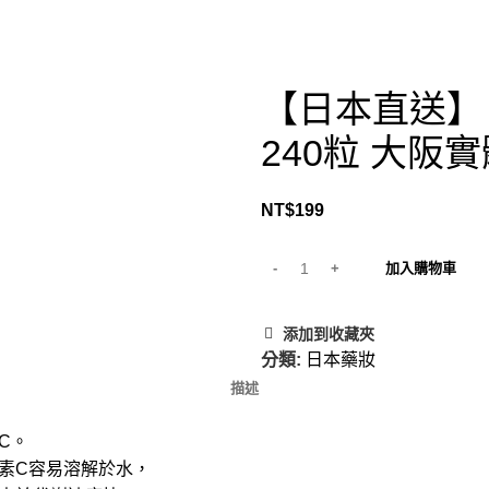
【日本直送】日
240粒 大阪
NT$
199
加入購物車
添加到收藏夾
分類:
日本藥妝
描述
C。
素C容易溶解於水，