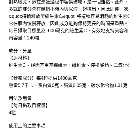
對熱敏感，這在烹飪過程中容易破壞，是一個難點。此外，
多餘的部分會在幾個小時內與尿液一起排出，因此即使一次
&quot;持續釋放型維生素C&quot; 將這種容易消耗的維生素C採
它在體內慢慢釋放，因此成分能夠保持更長的時間是重點。
每日攝取目標量為1000毫克的維生素C，有效地支持美容
內容量：240粒
成分・分量
【原材料】
維生素C、羟丙基甲基纖維素、纖維素、檸檬酸鈣、二氧化
【營養成分】每4粒提供1400毫克
熱量5.7千卡、蛋白質0克、脂質0.05克、碳水化合物1.31克、
用法及用量
【每日攝取目標量】
4粒
使用上的注意事項