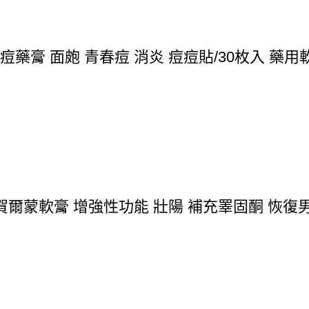
痘痘藥膏 面皰 青春痘 消炎 痘痘貼/30枚入 藥用
爾蒙軟膏 增強性功能 壯陽 補充睪固酮 恢復男