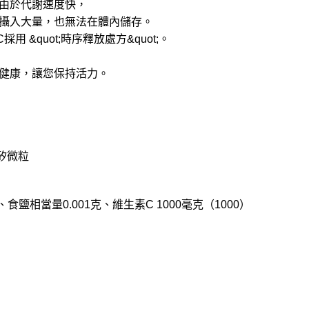
由於代謝速度快，
攝入大量，也無法在體內儲存。
用 &quot;時序釋放處方&quot;。
和健康，讓您保持活力。
矽微粒
食鹽相當量0.001克、維生素C 1000毫克（1000）