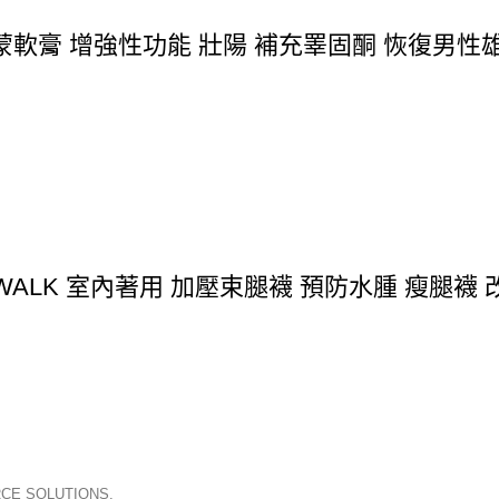
軟膏 增強性功能 壯陽 補充睪固酮 恢復男性雄
IMWALK 室內著用 加壓束腿襪 預防水腫 瘦腿襪
CE SOLUTIONS.