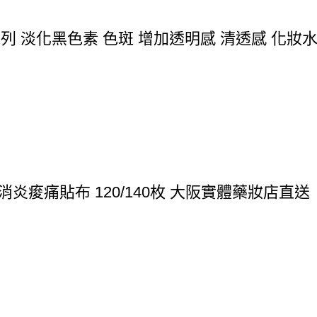
系列 淡化黑色素 色斑 增加透明感 清透感 化妝水/乳
炎痠痛貼布 120/140枚 大阪實體藥妝店直送