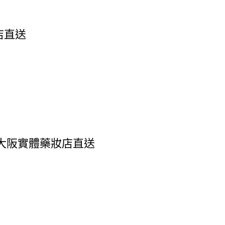
店直送
0錠 大阪實體藥妝店直送