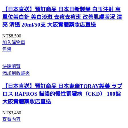
NT$1,479
【日本直送】預訂商品 日本日新製藥 白玉注射 高
單位美白針 美白淡斑 去痘去痘班 改善肌膚狀況 清
亮 清透 20ml/50支 大阪實體藥妝店直送
NT$
8,500
加入購物車
售罄
快速瀏覽
添加到收藏夾
【日本直送】預訂商品 日本東瑞TORAY製藥 ラプ
ロス RAPROS 貓貓的慢性腎臟病（CKD） 100錠
大阪實體藥妝店直送
NT$
3,450
查看內容