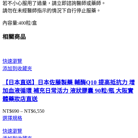
若不小心服用了過量，請立即諮詢醫師或藥師。
肝
請勿在未經醫師指示的情況下自行停止服藥。
肝
臟
內容量:400粒/盒
分
解
相關商品
物
高
級
快速瀏覽
護
添加到收藏夾
肝
加
【日本直送】日本佐藤製藥 輔酶Q10 提高抵抗力 增
強
加血液循環 補充日常活力 液狀膠囊 90粒/瓶 大阪實
版
體藥妝店直送
本
400
NT$
690
–
NT$
6,550
價
錠
選擇規格
格
大
範
阪
快速瀏覽
圍：
實