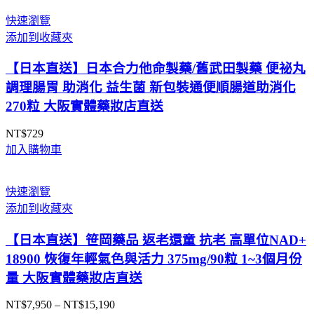
快速瀏覽
添加到收藏夾
【日本直送】日本合力他命製藥/舊武田製藥 便祕丸
調理腸胃 助消化 益生菌 新包裝通便順腸道助消化
270粒 大阪實體藥妝店直送
NT$
729
加入購物車
快速瀏覽
添加到收藏夾
【日本直送】笹岡藥品 返老還童 抗老 高單位NAD+
18900 恢復年輕氣色與活力 375mg/90粒 1~3個月份
量 大阪實體藥妝店直送
NT$
7,950
–
NT$
15,190
價