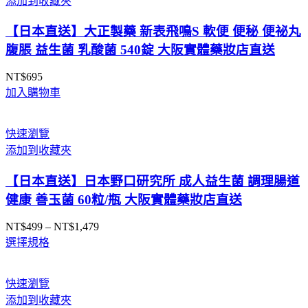
添加到收藏夾
NT$690
體
到
藥
【日本直送】大正製藥 新表飛鳴S 軟便 便秘 便祕丸
NT$6,550
妝
腹脹 益生菌 乳酸菌 540錠 大阪實體藥妝店直送
店
直
NT$
695
送
加入購物車
數
量
快速瀏覽
添加到收藏夾
【日本直送】日本野口研究所 成人益生菌 調理腸道
健康 善玉菌 60粒/瓶 大阪實體藥妝店直送
NT$
499
–
NT$
1,479
價
選擇規格
格
範
圍：
快速瀏覽
NT$499
添加到收藏夾
到