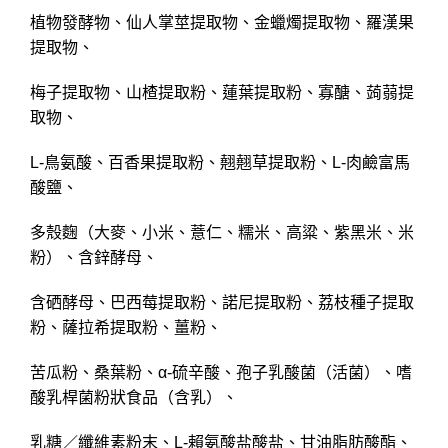
​植物發酵物​、仙人掌莖提取物、金蠟燭提取物、羅漢果
提取物、
梅子提取物、山楂提取粉、蓮葉提取粉、寡醣、蒟蒻提
取物、
L-鳥氨酸、百香果提取粉、翹翹草提取粉、L-肉鹼富馬
酸鹽、
多殼麴（大麥、小米、薏仁、糯米、高粱、紫黑米、米
粉）、含鋅酵母、
含硒酵母、巴西莓提取粉、諾尼提取粉、荔枝種子提取
粉、薩拉希提取粉、薑粉、
苦瓜粉、桑葉粉、α-硫辛酸、孢子乳酸菌（活菌）、嗜
酸乳桿菌粉狀食品（含乳）、
乳糖／纖維素粉末、L-賴氨酸盐酸盐、甘油脂肪酸酯、