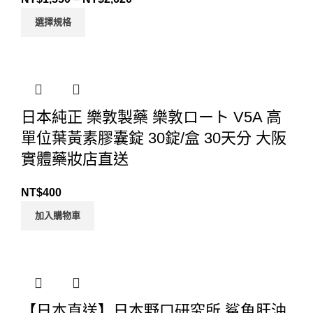
選擇規格
日本純正 樂敦製藥 樂敦ロート V5A 高
單位葉黃素膠囊錠 30錠/盒 30天分 大阪
實體藥妝店直送
NT$
400
加入購物車
【日本直送】日本野口研究所 鯊魚肝油