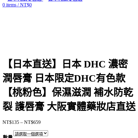
0
items
/
NT$
0
Click to enlarge
【日本直送】日本 DHC 濃密
潤唇膏 日本限定DHC有色款
【桃粉色】保濕滋潤 補水防乾
裂 護唇膏 大阪實體藥妝店直送
NT$
135
–
NT$
659
價
格
數量