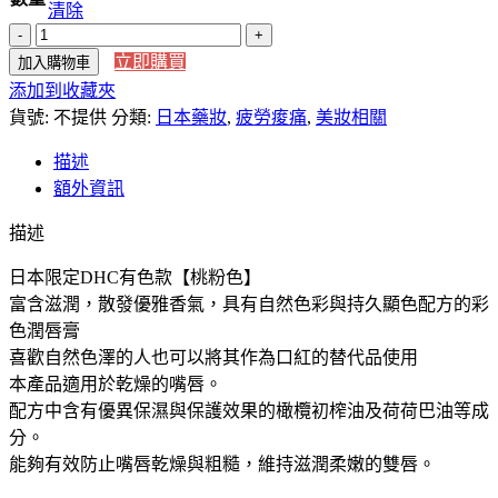
範
清除
圍：
【日
NT$135
立即購買
加入購物車
本
到
添加到收藏夾
直
NT$659
貨號:
送】
不提供
分類:
日本藥妝
,
疲勞痠痛
,
美妝相關
日
描述
本
額外資訊
DHC
濃
描述
密
潤
日本限定DHC有色款【桃粉色】
唇
富含滋潤，散發優雅香氣，具有自然色彩與持久顯色配方的彩
膏
色潤唇膏
日
喜歡自然色澤的人也可以將其作為口紅的替代品使用
本
本產品適用於乾燥的嘴唇。
限
配方中含有優異保濕與保護效果的橄欖初榨油及荷荷巴油等成
定
分。
DHC
能夠有效防止嘴唇乾燥與粗糙，維持滋潤柔嫩的雙唇。
有