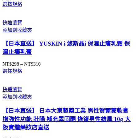
選擇規格
格
範
圍：
快速瀏覽
NT$239
添加到收藏夾
到
NT$389
【日本直送】 YUSKIN i 悠斯晶i 保濕止癢乳霜 保
濕止癢乳膏
NT$
298
–
NT$
310
價
選擇規格
格
範
圍：
快速瀏覽
NT$298
添加到收藏夾
到
NT$310
【日本直送】 日本大東製藥工業 男性賀爾蒙軟膏
增強性功能 壯陽 補充睪固酮 恢復男性雄風 10g 大
阪實體藥妝店直送