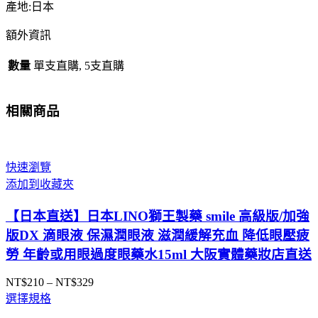
色
產地:日本
款
額外資訊
【桃
粉
數量
單支直購, 5支直購
色】
保
濕
相關商品
滋
潤
補
快速瀏覽
水
添加到收藏夾
防
乾
【日本直送】日本LINO獅王製藥 smile 高級版/加強
裂
版DX 滴眼液 保濕潤眼液 滋潤緩解充血 降低眼壓疲
護
勞 年齡或用眼過度眼藥水15ml 大阪實體藥妝店直送
唇
膏
NT$
210
–
NT$
329
價
大
選擇規格
格
阪