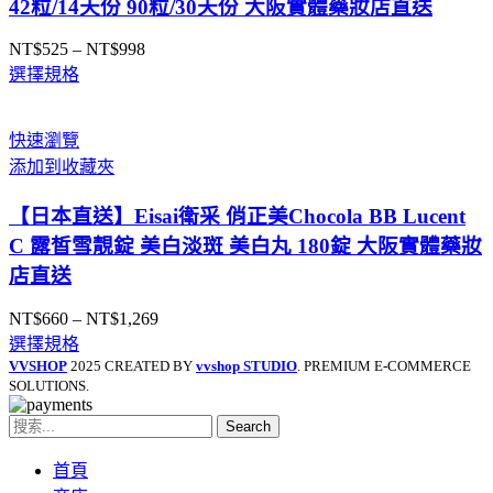
42粒/14天份 90粒/30天份 大阪實體藥妝店直送
NT$
525
–
NT$
998
價
選擇規格
格
範
圍：
快速瀏覽
NT$525
添加到收藏夾
到
NT$998
【日本直送】Eisai衛采 俏正美Chocola BB Lucent
C 露皙雪靚錠 美白淡斑 美白丸 180錠 大阪實體藥妝
店直送
NT$
660
–
NT$
1,269
價
選擇規格
格
VVSHOP
2025 CREATED BY
vvshop STUDIO
. PREMIUM E-COMMERCE
範
SOLUTIONS.
圍：
NT$660
Search
到
NT$1,269
首頁