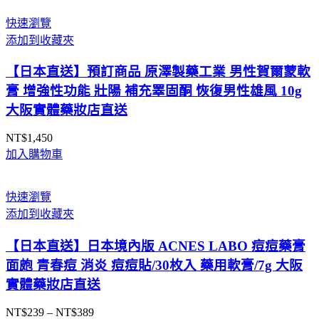
範
實
圍：
快速瀏覽
體
NT$210
添加到收藏夾
藥
到
妝
NT$329
【日本直送】預訂商品 原澤製藥工業 男性賀爾蒙軟
店
膏 增強性功能 壯陽 補充睪固酮 恢復男性雄風 10g
直
大阪實體藥妝店直送
送
數
NT$
1,450
量
加入購物車
快速瀏覽
添加到收藏夾
【日本直送】日本境內版 ACNES LABO 痘痘藥膏
面皰 青春痘 消炎 痘痘貼/30枚入 藥用軟膏/7g 大阪
實體藥妝店直送
NT$
239
–
NT$
389
價