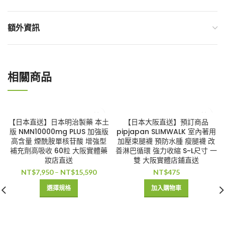
額外資訊
相關商品
【日本直送】日本明治製藥 本土
【日本大阪直送】預訂商品
版 NMN10000mg PLUS 加強版
pipjapan SLIMWALK 室內著用
高含量 煙酰胺單核苷酸 增強型
加壓束腿襪 預防水腫 瘦腿襪 改
補充劑高吸收 60粒 大阪實體藥
善淋巴循環 強力收縮 S~L尺寸 一
妝店直送
雙 大阪實體店鋪直送
NT$
7,950
–
NT$
15,590
NT$
475
選擇規格
加入購物車