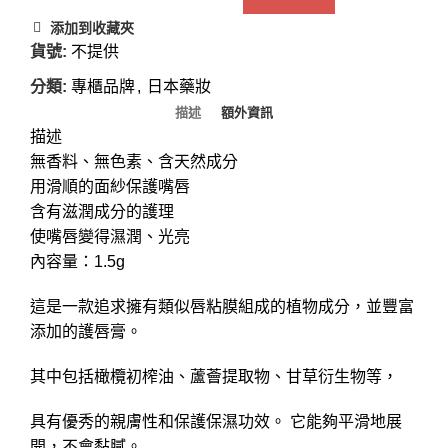
添加到收藏夾
貨號:
不提供
分類:
專櫃品牌
,
日本藥妝
描述
額外資訊
描述
無香料、無色素、含天然成分
用滑順的面紗保護嘴唇
含有滋潤成分的護理
使嘴唇變得濕潤、光亮
內容量：1.5g
這是一款追求擁有類似唇粘膜組成的植物成分，並豐富
添加的護唇膏。
其中包括橄欖初榨油、蘆薈提取物、甘草衍生物等，
具有優秀的親膚性和保護保濕功效。 它能夠平滑地展
開，不會黏膩。