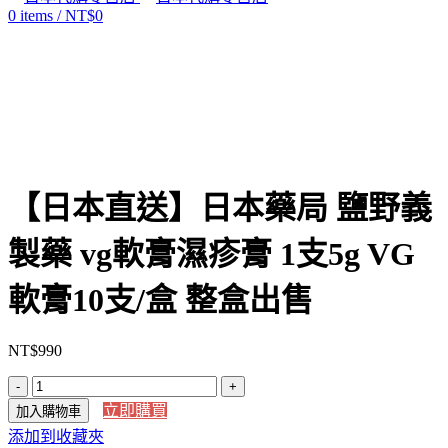
0
items
/
NT$
0
Click to enlarge
【日本直送】日本藥局 鹽野義
製藥 vg軟膏濕疹膏 1支5g VG
軟膏10支/盒 整盒出售
NT$
990
【日
立即購買
加入購物車
本
添加到收藏夾
直