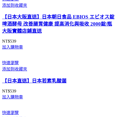
添加到收藏夾
【日本大阪直送】日本朝日食品 EBIOS エビオス錠
啤酒酵母 改善腸胃健康 提高消化與吸收 2000錠/瓶
大阪實體店鋪直送
NT$
539
加入購物車
快速瀏覽
添加到收藏夾
【日本直送】日本若素乳酸菌
NT$
539
加入購物車
快速瀏覽