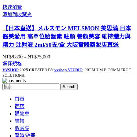
圍：
快速瀏覽
NT$4,200
添加到收藏夾
到
NT$8,200
【日本直送】メルスモン MELSMON 美思滿 日本
醫美愛用 高單位胎盤素 駐顏 養顏美容 維持體力與
精力 注射液 2ml/50支/盒 大阪實體藥妝店直送
NT$
8,890
–
NT$
75,000
價
選擇規格
格
VVSHOP
2025 CREATED BY
vvshop STUDIO
. PREMIUM E-COMMERCE
範
SOLUTIONS.
圍：
NT$8,890
Search
到
NT$75,000
首頁
商店
購物車
結帳
收藏夾
登陸/註冊