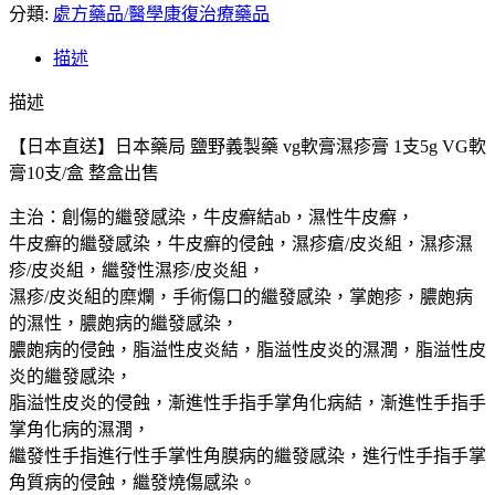
分類:
送】
處方藥品/醫學康復治療藥品
日
描述
本
藥
描述
局
【日本直送】日本藥局 鹽野義製藥 vg軟膏濕疹膏 1支5g VG軟
鹽
膏10支/盒 整盒出售
野
義
主治：創傷的繼發感染，牛皮癬結ab，濕性牛皮癬，
製
牛皮癬的繼發感染，牛皮癬的侵蝕，濕疹瘡/皮炎組，濕疹濕
藥
疹/皮炎組，繼發性濕疹/皮炎組，
vg
濕疹/皮炎組的糜爛，手術傷口的繼發感染，掌皰疹，膿皰病
軟
的濕性，膿皰病的繼發感染，
膏
膿皰病的侵蝕，脂溢性皮炎結，脂溢性皮炎的濕潤，脂溢性皮
濕
炎的繼發感染，
疹
脂溢性皮炎的侵蝕，漸進性手指手掌角化病結，漸進性手指手
膏
1
掌角化病的濕潤，
支
繼發性手指進行性手掌性角膜病的繼發感染，進行性手指手掌
5g
角質病的侵蝕，繼發燒傷感染。
VG