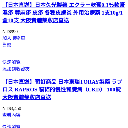
【日本直送】日本久光製藥 エクラー軟膏0.3％軟膏
濕疹 蕁麻疹 皮疹 各種皮膚炎 外用治療藥 1支10g/1
盒10支 大阪實體藥妝店直送
NT$
990
加入購物車
售罄
快速瀏覽
添加到收藏夾
【日本直送】預訂商品 日本東瑞TORAY製藥 ラプ
ロス RAPROS 貓貓的慢性腎臟病（CKD） 100錠
大阪實體藥妝店直送
NT$
3,450
查看內容
快速瀏覽