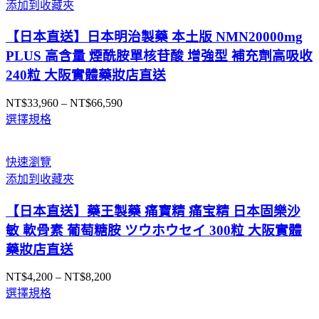
添加到收藏夾
【日本直送】日本明治製藥 本土版 NMN20000mg
PLUS 高含量 煙酰胺單核苷酸 增強型 補充劑高吸收
240粒 大阪實體藥妝店直送
NT$
33,960
–
NT$
66,590
價
選擇規格
格
範
圍：
快速瀏覽
NT$33,960
添加到收藏夾
到
NT$66,590
【日本直送】藥王製藥 痛寶精 痛宝精 日本固樂沙
敏 軟骨素 葡萄糖胺 ツウホウセイ 300粒 大阪實體
藥妝店直送
NT$
4,200
–
NT$
8,200
價
選擇規格
格
範