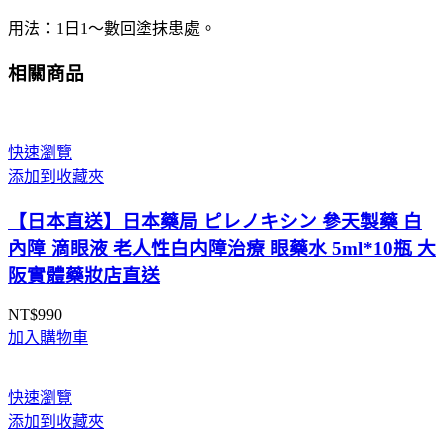
軟
用法：1日1〜數回塗抹患處。
膏
10
相關商品
支/
盒
整
快速瀏覽
盒
添加到收藏夾
出
售
【日本直送】日本藥局 ピレノキシン 參天製藥 白
數
內障 滴眼液 老人性白内障治療 眼藥水 5ml*10瓶 大
量
阪實體藥妝店直送
NT$
990
加入購物車
快速瀏覽
添加到收藏夾