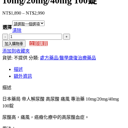
10mg/20mg/40mg 100錠
NT$
1,890
–
NT$
2,990
價
格
選擇
範
清除
圍：
【日
NT$1,890
立即購買
加入購物車
本
到
添加到收藏夾
直
NT$2,990
貨號:
送】
不提供
分類:
處方藥品/醫學康復治療藥品
日
描述
本
額外資訊
藥
局
描述
帝
日本藥局 帝人解尿酸 高尿酸 痛風 專治藥 10mg/20mg/40mg
人
100錠
解
尿
尿酸高，痛風，癌癥化療中的高尿酸血症。
酸
高