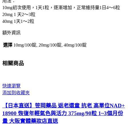
用法：
尿
10mg初次使用，1天1粒，逐漸增加，正常維持量1日4～6粒
酸
20mg 1 天2～3粒
痛
40mg 1天1～2粒
風
額外資訊
專
治
選擇
10mg/100錠, 20mg/100錠, 40mg/100錠
藥
10mg/20mg/40mg
100
相關商品
錠
數
量
快速瀏覽
添加到收藏夾
【日本直送】笹岡藥品 返老還童 抗老 高單位NAD+
18900 恢復年輕氣色與活力 375mg/90粒 1~3個月份
量 大阪實體藥妝店直送