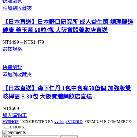
快速瀏覽
添加到收藏夾
【日本直送】日本野口研究所 成人益生菌 調理腸道
健康 善玉菌 60粒/瓶 大阪實體藥妝店直送
NT$
499
–
NT$
1,479
價
選擇規格
格
範
圍：
快速瀏覽
NT$499
添加到收藏夾
到
NT$1,479
【日本直送】森下仁丹 1包中含有50億個 加強版雙
岐桿菌 S 30包 大阪實體藥妝店直送
NT$
699
加入購物車
VVSHOP
2025 CREATED BY
vvshop STUDIO
. PREMIUM E-COMMERCE
SOLUTIONS.