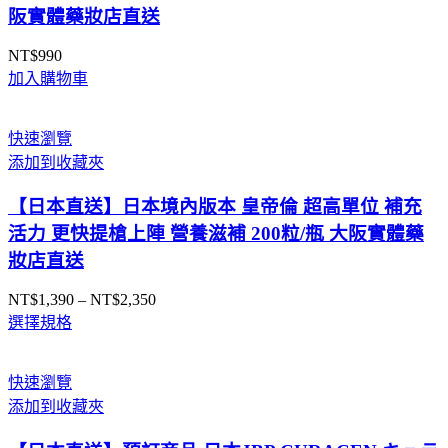
阪實體藥妝店直送
NT$
990
加入購物車
快速瀏覽
添加到收藏夾
【日本直送】日本境內版本 皇帝倫 超高單位 補充
活力 更快提槍上陣 營養滋補 200粒/瓶 大阪實體藥
妝店直送
NT$
1,390
–
NT$
2,350
價
選擇規格
格
範
圍：
快速瀏覽
NT$1,390
添加到收藏夾
到
NT$2,350