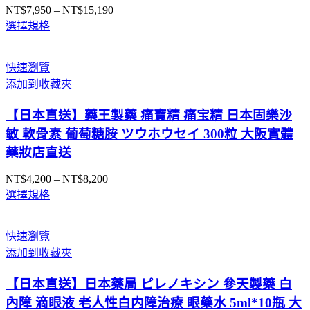
NT$
7,950
–
NT$
15,190
價
選擇規格
格
範
圍：
快速瀏覽
NT$7,950
添加到收藏夾
到
NT$15,190
【日本直送】藥王製藥 痛寶精 痛宝精 日本固樂沙
敏 軟骨素 葡萄糖胺 ツウホウセイ 300粒 大阪實體
藥妝店直送
NT$
4,200
–
NT$
8,200
價
選擇規格
格
範
圍：
快速瀏覽
NT$4,200
添加到收藏夾
到
NT$8,200
【日本直送】日本藥局 ピレノキシン 參天製藥 白
內障 滴眼液 老人性白内障治療 眼藥水 5ml*10瓶 大