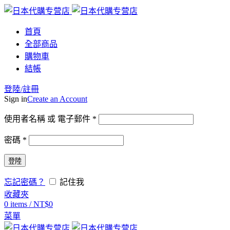
首頁
全部商品
購物車
結帳
登陸/註冊
Sign in
Create an Account
使用者名稱 或 電子郵件
*
密碼
*
登陸
忘記密碼？
記住我
收藏夾
0
items
/
NT$
0
菜單