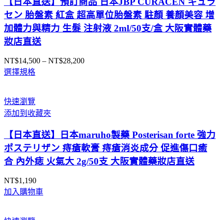
【日本直送】預訂商品 日本JBP CURACEN キュラ
セン 胎盤素 紅盒 超高單位胎盤素 駐顏 養顏美容 增
加體力與精力 生髮 注射液 2ml/50支/盒 大阪實體藥
妝店直送
NT$
14,500
–
NT$
28,200
價
選擇規格
格
範
圍：
快速瀏覽
NT$14,500
添加到收藏夾
到
NT$28,200
【日本直送】日本maruho製藥 Posterisan forte 強力
ポステリザン 痔瘡軟膏 痔瘡消炎成分 促進傷口癒
合 內外痣 火氣大 2g/50支 大阪實體藥妝店直送
NT$
1,190
加入購物車