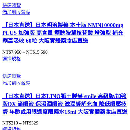
快速瀏覽
添加到收藏夾
【日本直送】日本明治製藥 本土版 NMN10000mg
PLUS 加強版 高含量 煙酰胺單核苷酸 增強型 補充
劑高吸收 60粒 大阪實體藥妝店直送
NT$
7,950
–
NT$
15,590
價
選擇規格
格
範
圍：
快速瀏覽
NT$7,950
添加到收藏夾
到
NT$15,590
【日本直送】日本LINO獅王製藥 smile 高級版/加強
版DX 滴眼液 保濕潤眼液 滋潤緩解充血 降低眼壓疲
勞 年齡或用眼過度眼藥水15ml 大阪實體藥妝店直送
NT$
210
–
NT$
329
價
選擇規格