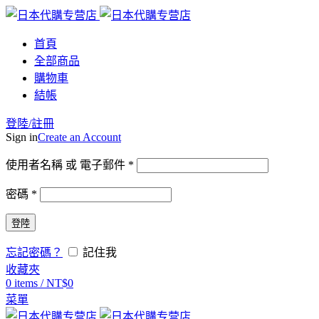
首頁
全部商品
購物車
結帳
登陸/註冊
Sign in
Create an Account
使用者名稱 或 電子郵件
*
密碼
*
登陸
忘記密碼？
記住我
收藏夾
0
items
/
NT$
0
菜單