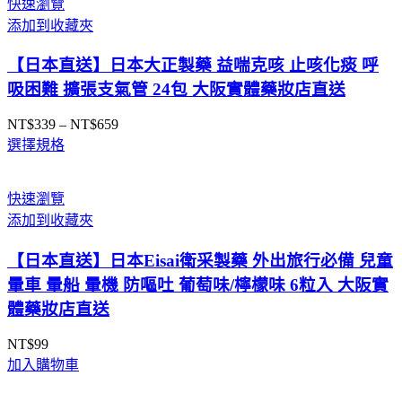
快速瀏覽
添加到收藏夾
【日本直送】日本大正製藥 益喘克咳 止咳化痰 呼
吸困難 擴張支氣管 24包 大阪實體藥妝店直送
NT$
339
–
NT$
659
價
選擇規格
格
範
圍：
快速瀏覽
NT$339
添加到收藏夾
到
NT$659
【日本直送】日本Eisai衛采製藥 外出旅行必備 兒童
暈車 暈船 暈機 防嘔吐 葡萄味/檸檬味 6粒入 大阪實
體藥妝店直送
NT$
99
加入購物車