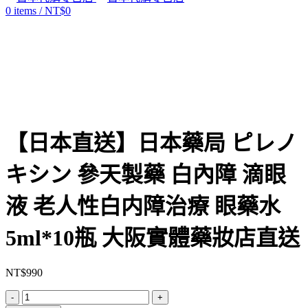
0
items
/
NT$
0
Click to enlarge
【日本直送】日本藥局 ピレノ
キシン 參天製藥 白內障 滴眼
液 老人性白内障治療 眼藥水
5ml*10瓶 大阪實體藥妝店直送
NT$
990
【日