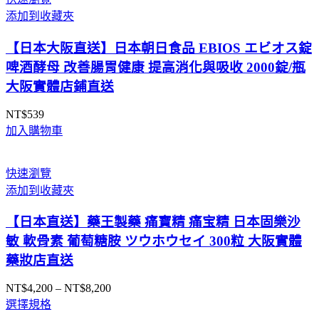
圍：
添加到收藏夾
NT$1,090
到
【日本大阪直送】日本朝日食品 EBIOS エビオス錠
NT$2,890
啤酒酵母 改善腸胃健康 提高消化與吸收 2000錠/瓶
大阪實體店鋪直送
NT$
539
加入購物車
快速瀏覽
添加到收藏夾
【日本直送】藥王製藥 痛寶精 痛宝精 日本固樂沙
敏 軟骨素 葡萄糖胺 ツウホウセイ 300粒 大阪實體
藥妝店直送
NT$
4,200
–
NT$
8,200
價
選擇規格
格