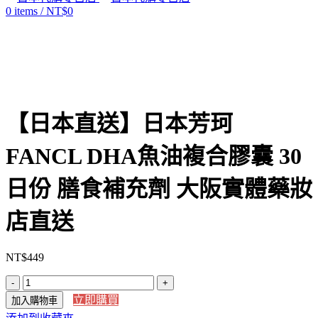
0
items
/
NT$
0
Click to enlarge
【日本直送】日本芳珂
FANCL DHA魚油複合膠囊 30
日份 膳食補充劑 大阪實體藥妝
店直送
NT$
449
【日
立即購買
加入購物車
本