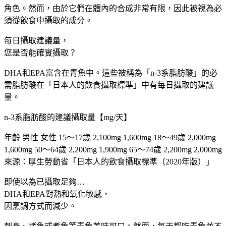
充
角色。然而，由於它們在體內的合成非常有限，因此被視為必
劑
須從飲食中攝取的成分。
大
每日攝取建議量，
阪
您是否能確實攝取？
實
體
DHA和EPA富含在青魚中。這些被稱為「n-3系脂肪酸」的必
藥
需脂肪酸在「日本人的飲食攝取標準」中有每日攝取的建議
妝
量。
店
直
n-3系脂肪酸的建議攝取量【mg/天】
送
年齡 男性 女性 15～17歲 2,100mg 1,600mg 18～49歲 2,000mg
數
1,600mg 50～64歲 2,200mg 1,900mg 65～74歲 2,200mg 2,000mg
量
來源：厚生勞動省「日本人的飲食攝取標準（2020年版）」
即使以為已攝取足夠…
DHA和EPA對熱和氧化敏感，
因烹調方式而減少。