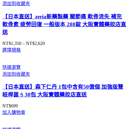
添加到收藏夾
【日本直送】zeria新藥製藥 關節痛 軟骨流失 補充
軟骨素 疲勞回復 一般版本 288錠 大阪實體藥妝店直
送
NT$
1,350
–
NT$
2,620
價
選擇規格
格
範
圍：
快速瀏覽
NT$1,350
添加到收藏夾
到
NT$2,620
【日本直送】森下仁丹 1包中含有50億個 加強版雙
岐桿菌 S 30包 大阪實體藥妝店直送
NT$
699
加入購物車