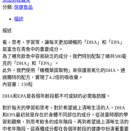
添加到收藏夾
直
分類:
送】
保健食品
日
描述
本
芳
描述
珂
FANCL
看・思考・学習等，讓每天更加順暢的「DHA」和「EPA」
DHA
是富含在青魚中的重要成分。
魚
為了補充飲食中容易缺乏的成分，我們特別配製了總共500毫
油
克的「DHA」和「EPA」。
複
此外，我們使用「橄欖葉提取物」來保護易氧化的DHA。通
合
過獨特的配方，實現了4.2倍的吸收量。
膠
內容量：150粒
囊
30
DHA和EPA是各個年齡段都不可或缺的必需脂肪酸。
日
份
對於每天的學習和思考。對於希望過上清晰生活的人。DHA
膳
和EPA最初就是存在於身體不同部位的成分。從孩童時期的學
食
習和觀察，到思考較多的成年階段，再到希望過上清晰生活的
補
中老年階段，這兩種成分都在各個年齡段的健康中扮演著重要