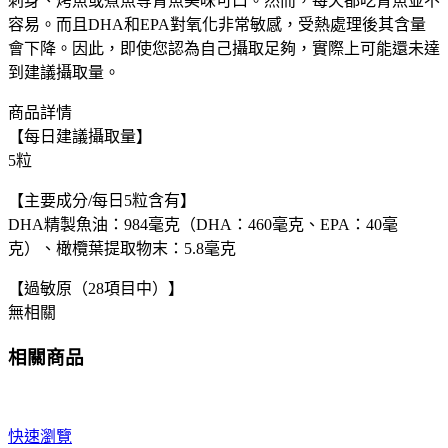
刺身、烤魚或煮魚等青魚美味可口。然而，每天都吃青魚並不
容易。而且DHA和EPA對氧化非常敏感，受熱處理後其含量
會下降。因此，即使您認為自己攝取足夠，實際上可能還未達
到建議攝取量。
商品詳情
【每日建議攝取量】
5粒
【主要成分/每日5粒含有】
DHA精製魚油：984毫克（DHA：460毫克、EPA：40毫
克）、橄欖葉提取物末：5.8毫克
【過敏原（28項目中）】
無相關
相關商品
快速瀏覽