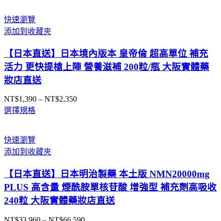
範
圍：
快速瀏覽
NT$4,200
添加到收藏夾
到
NT$8,200
【日本直送】日本境內版本 皇帝倫 超高單位 補充
活力 更快提槍上陣 營養滋補 200粒/瓶 大阪實體藥
妝店直送
NT$
1,390
–
NT$
2,350
價
選擇規格
格
範
圍：
快速瀏覽
NT$1,390
添加到收藏夾
到
NT$2,350
【日本直送】日本明治製藥 本土版 NMN20000mg
PLUS 高含量 煙酰胺單核苷酸 增強型 補充劑高吸收
240粒 大阪實體藥妝店直送
NT$
33,960
–
NT$
66,590