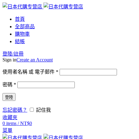
首頁
全部商品
購物車
結帳
登陸/註冊
Sign in
Create an Account
使用者名稱 或 電子郵件
*
密碼
*
登陸
忘記密碼？
記住我
收藏夾
0
items
/
NT$
0
菜單