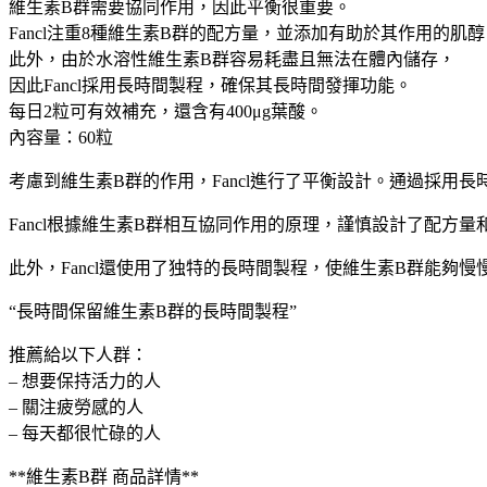
FANCL
維生素B群需要協同作用，因此平衡很重要。
無
Fancl注重8種維生素B群的配方量，並添加有助於其作用的肌醇
添
此外，由於水溶性維生素B群容易耗盡且無法在體內儲存，
加
因此Fancl採用長時間製程，確保其長時間發揮功能。
天
每日2粒可有效補充，還含有400μg葉酸。
然
內容量：60粒
複
考慮到維生素B群的作用，Fancl進行了平衡設計。通過採用
合
維
Fancl根據維生素B群相互協同作用的原理，謹慎設計了配方量
生
素
此外，Fancl還使用了独特的長時間製程，使維生素B群能夠
B
族
“長時間保留維生素B群的長時間製程”
片
推薦給以下人群：
劑
60
– 想要保持活力的人
粒
– 關注疲勞感的人
大
– 每天都很忙碌的人
阪
**維生素B群 商品詳情**
實