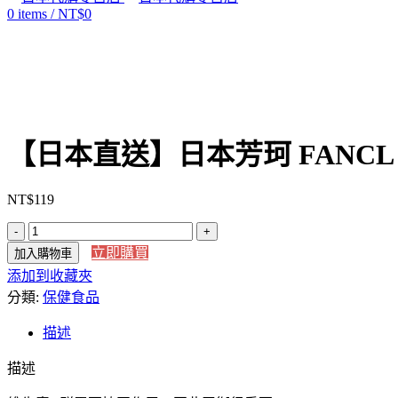
0
items
/
NT$
0
Click to enlarge
【日本直送】日本芳珂 FANCL
NT$
119
【日
立即購買
加入購物車
本
添加到收藏夾
直
分類:
送】
保健食品
日
描述
本
芳
描述
珂