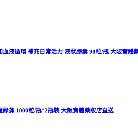
加血液循環 補充日常活力 液狀膠囊 90粒/瓶 大阪實體
綠藻 1000粒/瓶*2瓶裝 大阪實體藥妝店直送