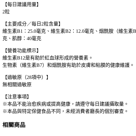
【每日建議用量】
體
2粒
藥
妝
【主要成分／每日2粒含量】
店
維生素B1：25.0毫克、維生素B2：12.0毫克、烟酰胺（維生素B
直
克、肌醇：40毫克
送
數
【營養功能標示】
量
維生素B12是有助於紅血球形成的營養素。
生物素（維生素B7）和烟酰胺有助於皮膚和粘膜的健康維護。
【過敏原（28項中）】
無相關過敏原
【注意事項】
※本品不能治愈疾病或提高健康，請遵守每日建議攝取量。
※本品與特定保健食品不同，未經消費者廳長的個別審查。
相關商品