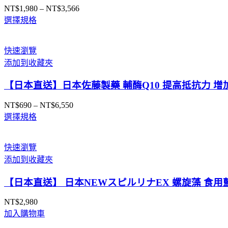
NT$
1,980
–
NT$
3,566
價
選擇規格
格
範
圍：
快速瀏覽
NT$1,980
添加到收藏夾
到
NT$3,566
【日本直送】日本佐藤製藥 輔酶Q10 提高抵抗力 增
NT$
690
–
NT$
6,550
價
選擇規格
格
範
圍：
快速瀏覽
NT$690
添加到收藏夾
到
NT$6,550
【日本直送】 日本NEWスピルリナEX 螺旋藻 食用藍
NT$
2,980
加入購物車