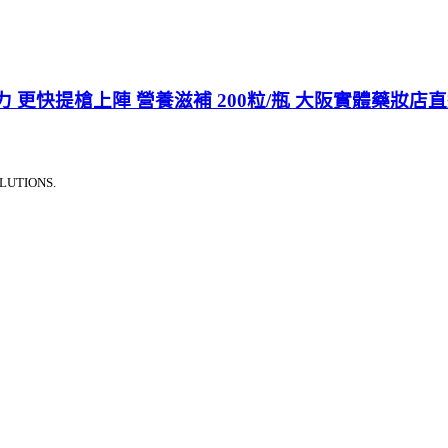
 更快提槍上陣 營養滋補 200粒/瓶 大阪實體藥妝店
LUTIONS.