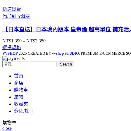
快速瀏覽
添加到收藏夾
【日本直送】日本境內版本 皇帝倫 超高單位 補充活力
NT$
1,390
–
NT$
2,350
價
選擇規格
格
VVSHOP
2025 CREATED BY
vvshop STUDIO
. PREMIUM E-COMMERCE SO
範
圍：
Search
NT$1,390
到
首頁
NT$2,350
商店
購物車
結帳
收藏夾
登陸/註冊
購物車
close