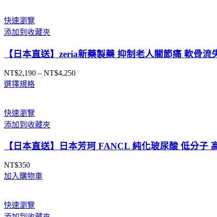
快速瀏覽
添加到收藏夾
【日本直送】zeria新藥製藥 抑制老人關節痛 軟骨流
NT$
2,190
–
NT$
4,250
價
選擇規格
格
範
圍：
快速瀏覽
NT$2,190
添加到收藏夾
到
NT$4,250
【日本直送】日本芳珂 FANCL 純化玻尿酸 低分子 
NT$
350
加入購物車
快速瀏覽
添加到收藏夾