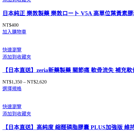
日本純正 樂敦製藥 樂敦ロート V5A 高單位葉黃素膠囊
NT$
400
加入購物車
快速瀏覽
添加到收藏夾
【日本直送】zeria新藥製藥 關節痛 軟骨流失 補充軟
NT$
1,350
–
NT$
2,620
價
選擇規格
格
範
圍：
快速瀏覽
NT$1,350
添加到收藏夾
到
NT$2,620
【日本直送】高純度 縮醛磷脂膠囊 PLUS加強版 