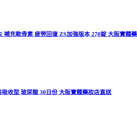
失 補充軟骨素 疲勞回復 ZS加強版本 270錠 大阪實體
高吸收型 玻尿酸 30日份 大阪實體藥妝店直送