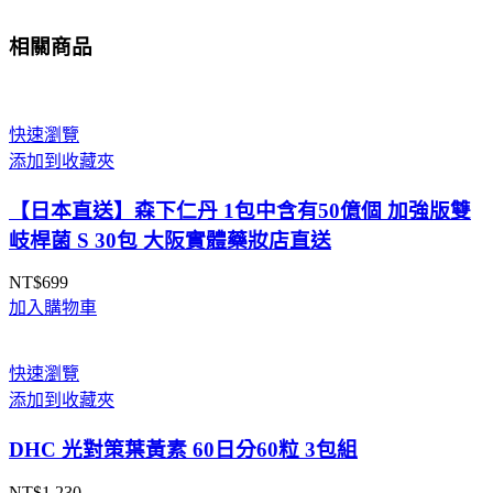
相關商品
快速瀏覽
添加到收藏夾
【日本直送】森下仁丹 1包中含有50億個 加強版雙
岐桿菌 S 30包 大阪實體藥妝店直送
NT$
699
加入購物車
快速瀏覽
添加到收藏夾
DHC 光對策葉黃素 60日分60粒 3包組
NT$
1,230