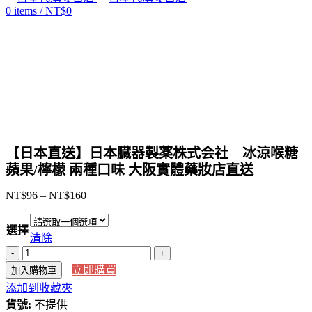
0
items
/
NT$
0
Click to enlarge
【日本直送】日本臓器製薬株式会社 冰涼喉糖
蘋果/檸檬 兩種口味 大阪實體藥妝店直送
NT$
96
–
NT$
160
價
格
選擇
範
清除
圍：
【日
NT$96
立即購買
加入購物車
本
到
添加到收藏夾
直
NT$160
貨號:
送】
不提供