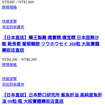
NT$
369
–
NT$
1,069
價
選擇規格
格
範
圍：
快速瀏覽
NT$369
添加到收藏夾
到
NT$1,069
【日本直送】藥王製藥 痛寶精 痛宝精 日本固樂沙
敏 軟骨素 葡萄糖胺 ツウホウセイ 300粒 大阪實體
藥妝店直送
NT$
4,200
–
NT$
8,200
價
選擇規格
格
範
圍：
快速瀏覽
NT$4,200
添加到收藏夾
到
NT$8,200
【日本直送】日本野口研究所 鯊魚肝油 高純度魚肝
油 90粒/瓶 大阪實體藥妝店直送