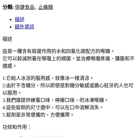
日
分類:
保健食品
,
止痛類
本
臓
描述
器
額外資訊
製
描述
薬
株
這是一種含有殺菌作用的水和四氯化銨配方的喉糖。
式
它可以殺滅附著在喉嚨上的細菌，並治療喉嚨疼痛、腫脹和不
会
適感。
社
冰
1.它給人冰涼的服用感，就像冰一樣清涼。
涼
2.由於不含糖分，所以即使是對糖分敏感或擔心蛀牙的人也可
喉
以服用。
糖
3.我們還提供蜂蜜口味、檸檬口味、的冰凍喉糖。
蘋
4.這些錠劑的尺寸適中，可以在口中溶解消失。
果/
5.錠劑是非常便攜的，方便攜帶。
檸
功效和作用：
檬
兩