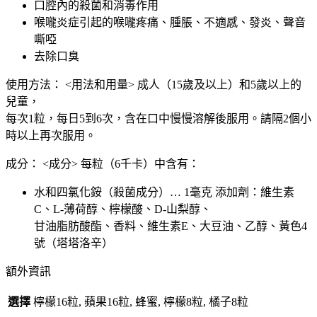
口腔內的殺菌和消毒作用
種
喉嚨炎症引起的喉嚨疼痛、腫脹、不適感、發炎、聲音
口
嘶啞
味
去除口臭
大
阪
使用方法： <用法和用量> 成人（15歲及以上）和5歲以上的
實
兒童，
體
每次1粒，每日5到6次，含在口中慢慢溶解後服用。請隔2個小
藥
時以上再次服用。
妝
成分： <成分> 每粒（6千卡）中含有：
店
直
水和四氯化銨（殺菌成分）… 1毫克 添加劑：維生素
送
C、L-薄荷醇、檸檬酸、D-山梨醇、
數
甘油脂肪酸酯、香料、維生素E、大豆油、乙醇、黃色4
量
號（塔塔洛辛）
額外資訊
選擇
檸檬16粒, 蘋果16粒, 蜂蜜, 檸檬8粒, 橘子8粒