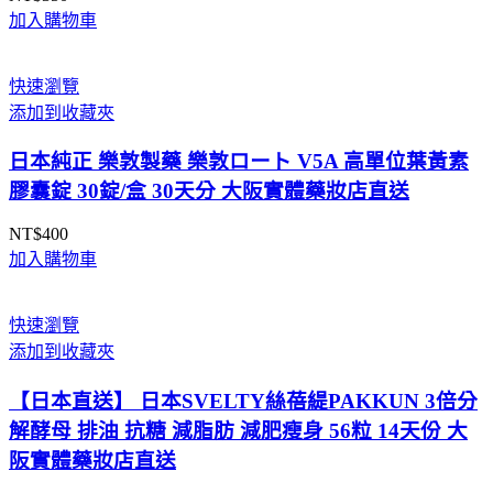
加入購物車
快速瀏覽
添加到收藏夾
日本純正 樂敦製藥 樂敦ロート V5A 高單位葉黃素
膠囊錠 30錠/盒 30天分 大阪實體藥妝店直送
NT$
400
加入購物車
快速瀏覽
添加到收藏夾
【日本直送】 日本SVELTY絲蓓緹PAKKUN 3倍分
解酵母 排油 抗糖 減脂肪 減肥瘦身 56粒 14天份 大
阪實體藥妝店直送