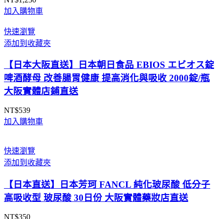
加入購物車
快速瀏覽
添加到收藏夾
【日本大阪直送】日本朝日食品 EBIOS エビオス錠
啤酒酵母 改善腸胃健康 提高消化與吸收 2000錠/瓶
大阪實體店鋪直送
NT$
539
加入購物車
快速瀏覽
添加到收藏夾
【日本直送】日本芳珂 FANCL 純化玻尿酸 低分子
高吸收型 玻尿酸 30日份 大阪實體藥妝店直送
NT$
350